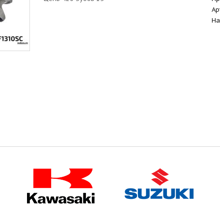
Ар
На