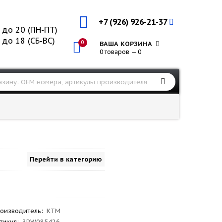
+7 (926) 926-21-37
 до 20 (ПН-ПТ)
 до 18 (СБ-ВС)
0
ВАША КОРЗИНА
0 товаров — 0
Перейти в категорию
оизводитель
:
KTM
тикул
:
3PW085426