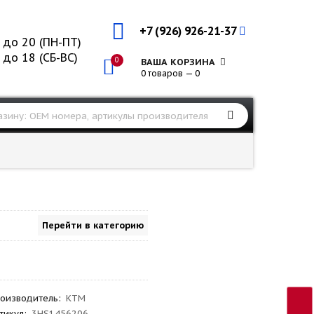
+7 (926) 926-21-37
 до 20 (ПН-ПТ)
 до 18 (СБ-ВС)
0
ВАША КОРЗИНА
0 товаров — 0
Перейти в категорию
оизводитель
:
KTM
тикул
:
3HS1456206