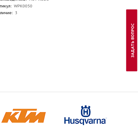
тикул
:
WPK0050
личие:
3
ЗАДАТЬ ВОПРОС