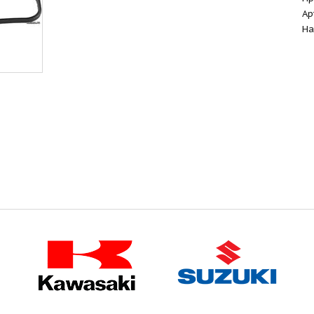
Ар
На