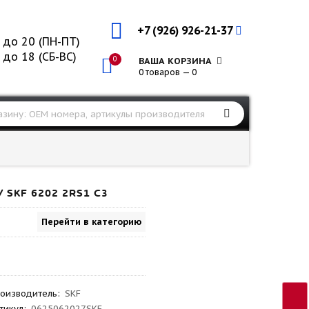
+7 (926) 926-21-37
 до 20 (ПН-ПТ)
 до 18 (СБ-ВС)
0
ВАША КОРЗИНА
0 товаров — 0
SKF 6202 2RS1 C3
Перейти в категорию
оизводитель
:
SKF
тикул
:
0625062027SKF