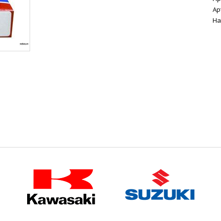
Ар
На