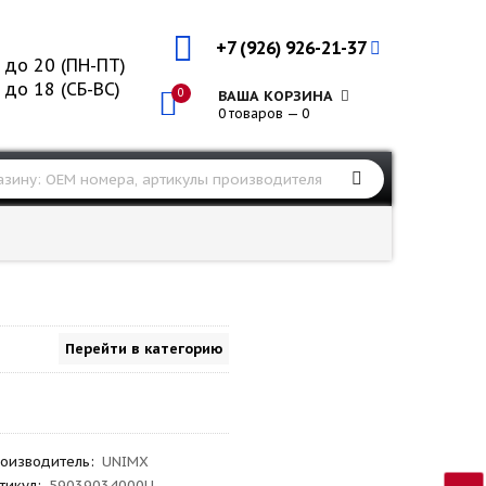
+7 (926) 926-21-37
 до 20 (ПН-ПТ)
 до 18 (СБ-ВС)
0
ВАША КОРЗИНА
0 товаров — 0
Перейти в категорию
оизводитель
:
UNIMX
тикул
:
59039034000U