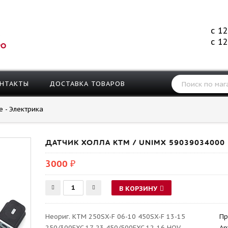
с 12
с 12
РО
НТАКТЫ
ДОСТАВКА ТОВАРОВ
е - Электрика
ДАТЧИК ХОЛЛА KTM / UNIMX 59039034000
3000 ₽
В КОРЗИНУ
Неориг. KTM 250SX-F 06-10 450SX-F 13-15
Пр
250/300EXC 17-23 450/500EXC 12-16 HQV
Ар