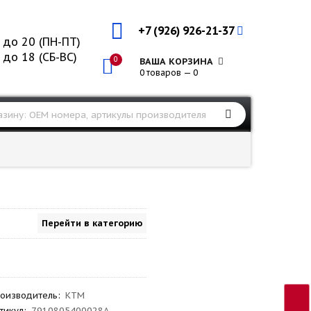
+7 (926) 926-21-37
 до 20 (ПН-ПТ)
 до 18 (СБ-ВС)
0
ВАША КОРЗИНА
0 товаров — 0
Перейти в категорию
оизводитель
:
KTM
тикул
:
7910805400028A