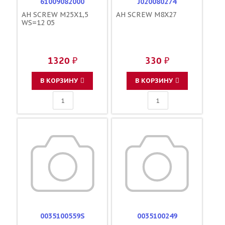
61009082000
J020080274
AH SCREW M25X1,5
AH SCREW M8X27
WS=12 05
1320 ₽
330 ₽
В КОРЗИНУ
В КОРЗИНУ
0035100559S
0035100249