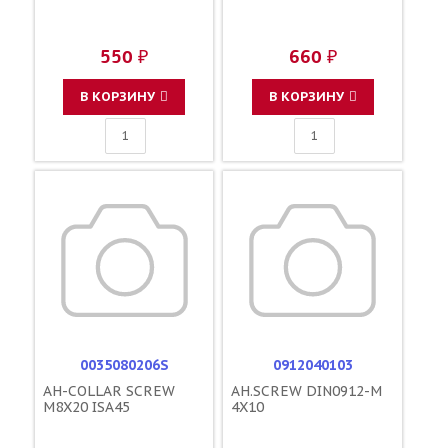
550 ₽
660 ₽
В КОРЗИНУ
В КОРЗИНУ
0035080206S
0912040103
AH-COLLAR SCREW
AH.SCREW DIN0912-M
M8X20 ISA45
4X10