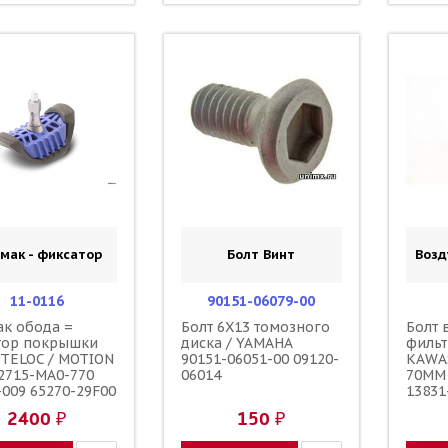
мак - фиксатор
Болт Винт
Воз
11-0116
90151-06079-00
к обода =
Болт 6X13 томозного
Болт 
тор покрышки
диска / YAMAHA
фильт
LITELOC / MOTION
90151-06051-00 09120-
KAWA
2715-MA0-770
06014
70ММ 
-009 65270-29F00
13831
-28E00 3JE-
37F20
2400 ₽
150 ₽
-00-00
90122
06005