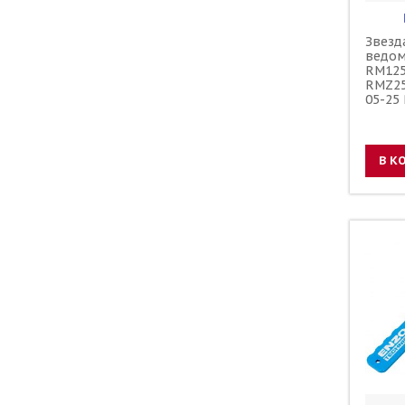
Звезд
ведом
RM125
RMZ25
05-25
зубов
1-357
В К