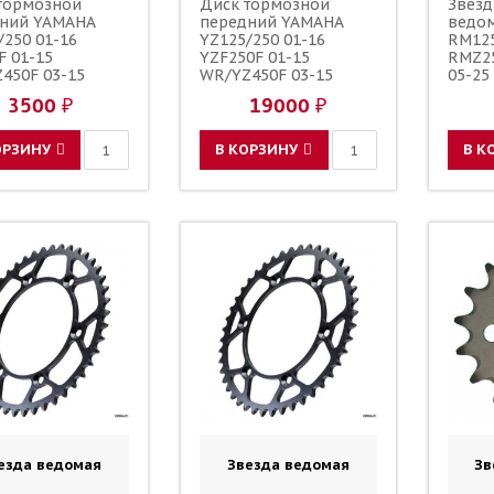
тормозной
Диск тормозной
Звезд
ний YAMAHA
передний YAMAHA
ведо
/250 01-16
YZ125/250 01-16
RM125
F 01-15
YZF250F 01-15
RMZ25
450F 03-15
WR/YZ450F 03-15
05-25
F 01-16 YZ250FX
WR250F 01-16 YZ250FX
зубов
3500 ₽
19000 ₽
 SUZUKI
15-16 SUZUKI
48 JT
/250 89-08
RM125/250 89-08
 / ARASHI
267мм / BREMBO
ОРЗИНУ
В КОРЗИНУ
В К
ID 59221-37F00
ZC844 59221-37F00
-37F10 5MV-
59221-37F10 5MV-
-00-00 5XC-
2581T-00-00 5XC-
-G0-00
2581T-G0-00
езда ведомая
Звезда ведомая
Зв