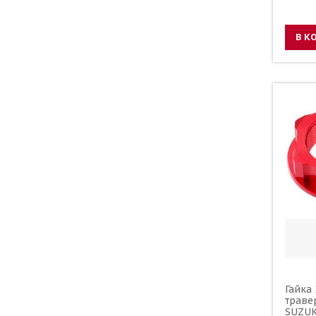
В К
Гайка 
траве
SUZUK