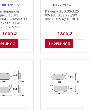
10B-143-13
4717294987080
а передняя
Камера 21 3.00-3.25
щая SUZUKI
80/100 80/90 90/90
 84-08 зубов 13
90/80 TR-4 / KENDA
 32313 JTF432
520-13 27511-
 27511-37F00
1000 ₽
1800 ₽
ОРЗИНУ
В КОРЗИНУ