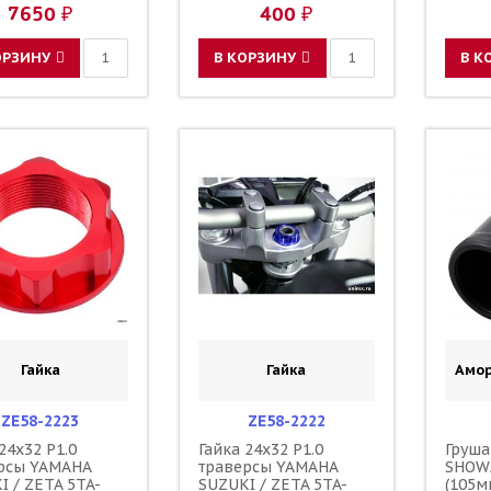
23190-L1-00
1C3-2
7650 ₽
400 ₽
110090000601
11009
110090000501
11009
F45300001
F4530
ОРЗИНУ
В КОРЗИНУ
В К
Гайка
Гайка
Амор
ZE58-2223
ZE58-2222
24x32 P1.0
Гайка 24x32 P1.0
Груша
рсы YAMAHA
траверсы YAMAHA
SHOW
I / ZETA 5TA-
SUZUKI / ZETA 5TA-
(105м