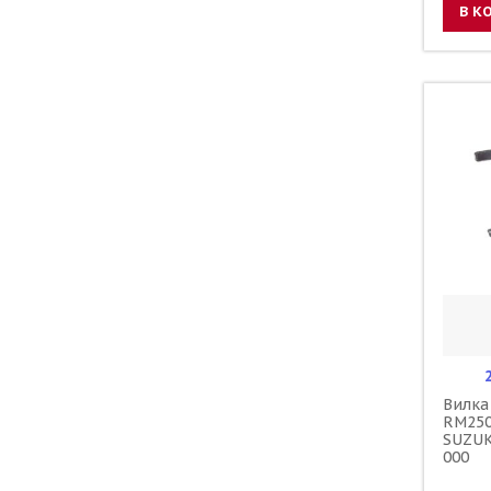
В К
Вилка
RM250
SUZUK
000