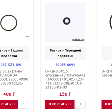
зное - Задняя
Разное - Передней
подвеска
подвески
1257-KZ3-891
92055-0094
G 26.2X1.9мм
O-RING 3X1.5
O-RIN
 / HONDA
спускника / KAWASAKI
резон
0001 92055-0098
F34000017 91301-KZ3-
-28E30 62131-
711 51358-28E30 1C3-
23188-R1-00
400 ₽
150 ₽
ОРЗИНУ
В КОРЗИНУ
В К