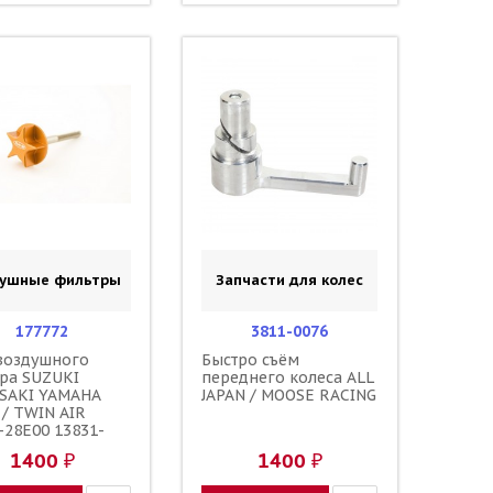
душные фильтры
Запчасти для колес
177772
3811-0076
воздушного
Быстро съём
ра SUZUKI
переднего колеса ALL
SAKI YAMAHA
JAPAN / MOOSE RACING
/ TWIN AIR
-28E00 13831-
 90122-06035-00
1400 ₽
1400 ₽
-06030-00 90122-
-00 92153-0623