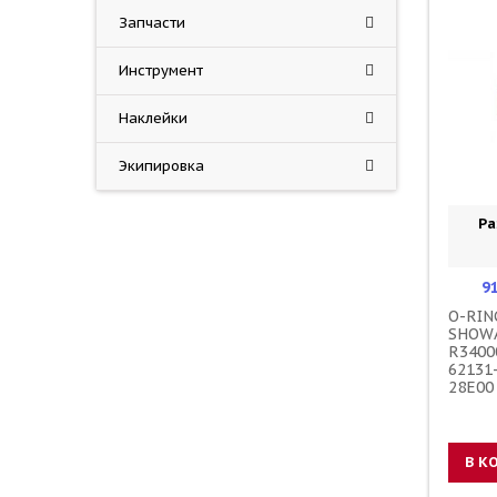
Запчасти
Инструмент
Наклейки
Экипировка
Ра
9
O-RIN
SHOWA
R3400
62131
28E00
В К