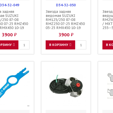
D34-32-049
D34-32-050
а задняя
Звезда задняя
Звезд
ая SUZUKI
ведомая SUZUKI
веду
/250 87-08
RM125/250 87-08
RM250
0 07-25 RMZ450
RMZ250 07-25 RMZ450
/ MXT
 RMX450 10-19
05-25 RMX450 10-19
255--
 49 / DRC JTR808
зубов 50 / DRC 1-3577-
15D00
3900 ₽
3900 ₽
7-49
50 JTR808 123U-520-50
ОРЗИНУ
В КОРЗИНУ
В К