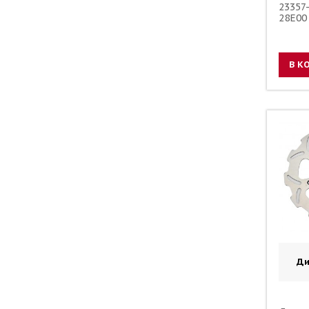
23357
28E00
90179
В К
Ди