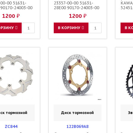
-00-00 51631-
23357-00-00 51631-
KAWA
 90170-24003-00
28E00 90170-24003-00
52451
-24004-00
90179-24004-00
KRN-7
1200 ₽
1200 ₽
62273
MKE-
ОРЗИНУ
В КОРЗИНУ
В К
ск тормозной
Диск тормозной
Зв
ZC844
122B069A8