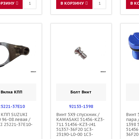
ОРЗИНУ
В КОРЗИНУ
В К
Вилка КПП
Болт Винт
25221-37E10
92153-1398
 КПП SUZUKI
Винт 5X9 спускник /
Винт 
 96-08 левая /
KAWASAKI 51456-KZ3-
пара 
I 25221-37E10-
711 51456-KZ3-J41
1398 
51357-36F20 1C3-
51456
23190-L0-00 1C3-
36F20