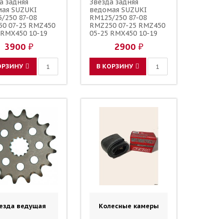
а задняя
Звезда задняя
мая SUZUKI
ведомая SUZUKI
/250 87-08
RM125/250 87-08
0 07-25 RMZ450
RMZ250 07-25 RMZ450
 RMX450 10-19
05-25 RMX450 10-19
 48 / DRC 1-3577-
зубов 48 / SUNSTAR
3900 ₽
2900 ₽
R808 123U-520-48
JTR808 123U-520-48
ОРЗИНУ
В КОРЗИНУ
езда ведущая
Колесные камеры