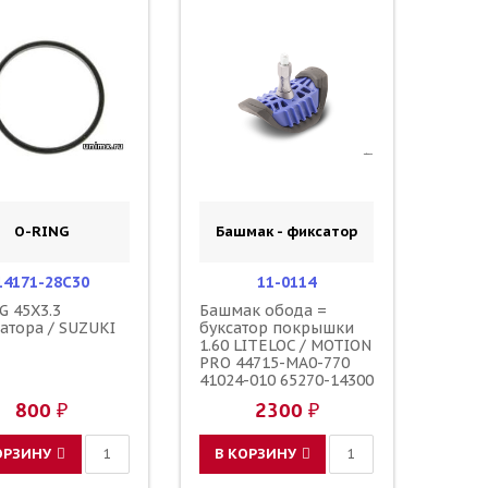
O-RING
Башмак - фиксатор
14171-28C30
11-0114
G 45X3.3
Башмак обода =
атора / SUZUKI
буксатор покрышки
1.60 LITELOC / MOTION
PRO 44715-MA0-770
41024-010 65270-14300
5SF-25394-00-00
800 ₽
2300 ₽
ОРЗИНУ
В КОРЗИНУ