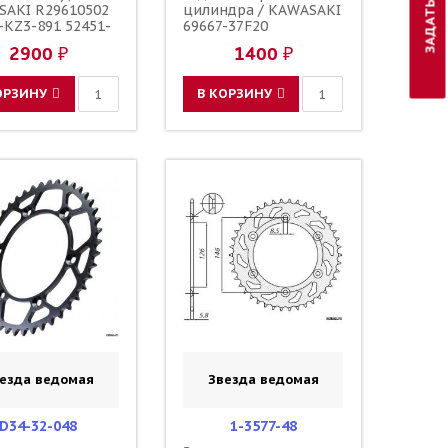
SAKI R29610502
цилиндра / KAWASAKI
-KZ3-891 52451-
69667-37F20
11 62273-36E00
2900 ₽
1400 ₽
-36F00 52451-
AF1
ОРЗИНУ
В КОРЗИНУ
езда ведомая
Звезда ведомая
D34-32-048
1-3577-48