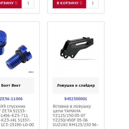
ОРЗИНУ
В КОРЗИНУ
Болт Винт
Ловушка и слайдер
ZE56-11006
8452500001
5X9 спускник
Вставка в ловушку
/ ZETA 92153-
цепи YAMAHA
51456-KZ3-711
YZ125/250 05-07
-KZ3-J41 51357-
YZ250/450F 05-06
 1C3-23190-L0-00
SUZUKI RM125/250 96-