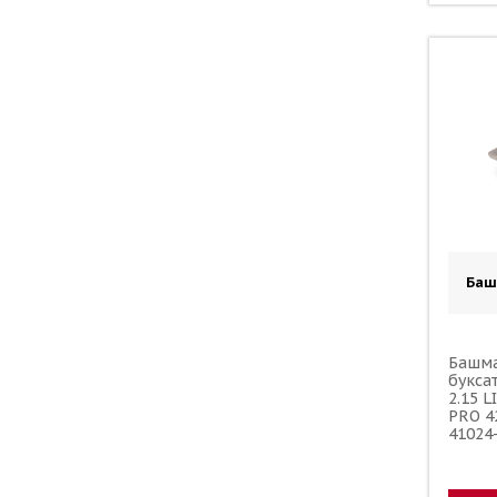
Баш
Башма
букса
2.15 
PRO 4
41024
65270
25394