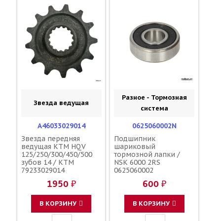
Разное - Тормозная
Звезда ведущая
система
A46033029014
0625060002N
Звезда передняя
Подшипник
ведущая KTM HQV
шариковый
125/250/300/450/500
тормозной лапки /
зубов 14 / KTM
NSK 6000 2RS
79233029014
0625060002
1950 ₽
600 ₽
В КОРЗИНУ
В КОРЗИНУ