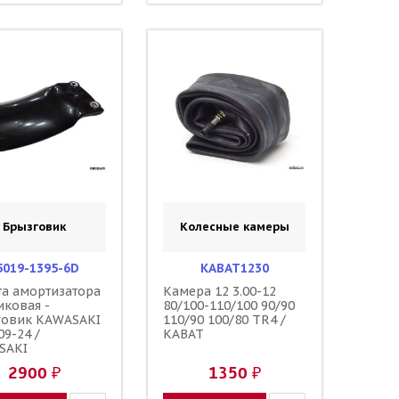
Брызговик
Колесные камеры
5019-1395-6D
KABAT1230
а амортизатора
Камера 12 3.00-12
иковая -
80/100-110/100 90/90
говик KAWASAKI
110/90 100/80 TR4 /
09-24 /
KABAT
SAKI
2900 ₽
1350 ₽