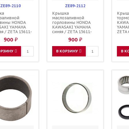
ZE89-2110
ZE89-2112
ка
Крышка
Крыш
заливной
маслозаливной
тормо
овины HONDA
горловины HONDA
KAWA
SAKI YAMAHA
KAWASAKI YAMAHA
YAMAH
ая / ZETA 15611-
синяя / ZETA 15611-
ZETA 
10 91303-800-
KA4-710 91303-800-
59669
900 ₽
900 ₽
6115-018 3Y1-
000 16115-018 3Y1-
27C00
-00-00 3Y1-
15363-00-00 3Y1-
5MV-2
-10-00
15363-10-00
25852
ОРЗИНУ
В КОРЗИНУ
В К