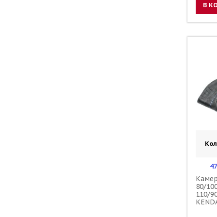
В К
Кол
4
Камер
80/10
110/90
KEND