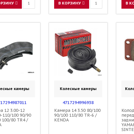
ОРЗИНУ
В КОРЗИНУ
В К
есные камеры
Колесные камеры
Кол
717294987011
4717294996938
а 12 3.00-12
Камера 14 3.50 80/100
Коло
0-110/100 90/90
90/100 110/80 TR-6 /
пере
 100/80 TR4 /
KENDA
задн
A
YAMAH
SINT