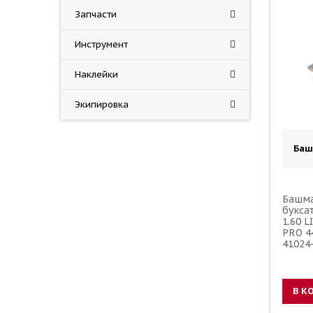
Запчасти
Инструмент
Наклейки
Экипировка
Баш
Башма
букса
1.60 
PRO 4
41024
5SF-2
В К