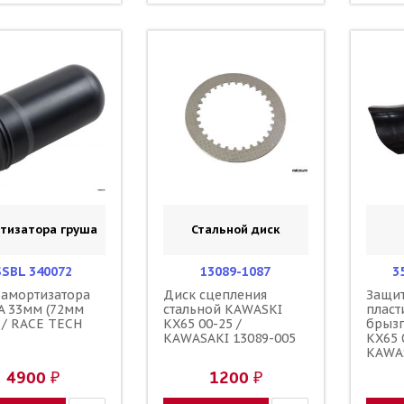
тизатора груша
Стальной диск
SSBL 340072
13089-1087
3
 амортизатора
Диск сцепления
Защит
 33мм (72мм
стальной KAWASKI
пласт
 / RACE TECH
KX65 00-25 /
брыз
KAWASAKI 13089-005
KX65 
KAWA
4900 ₽
1200 ₽