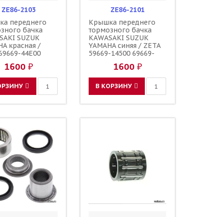
ZE86-2103
ZE86-2101
ка переднего
Крышка переднего
зного бачка
тормозного бачка
SAKI SUZUK
KAWASAKI SUZUK
A красная /
YAMAHA синяя / ZETA
69669-44E00
59669-14500 69669-
-27C01 59669-
44E00 59669-27C01
1600 ₽
1600 ₽
 43026-0020
59669-27C00 43026-
5852-00-00 5MV-
0020 5MV-25852-00-00
-01-00
5MV-25852-01-00
ОРЗИНУ
В КОРЗИНУ