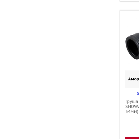
Амор
Груша
SHOWA
34мм)