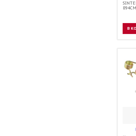
SINTE
894CM
1242 
K4308
В К