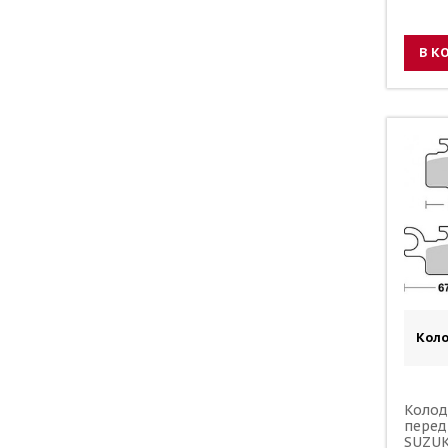
В К
Кол
Колод
перед
SUZUK