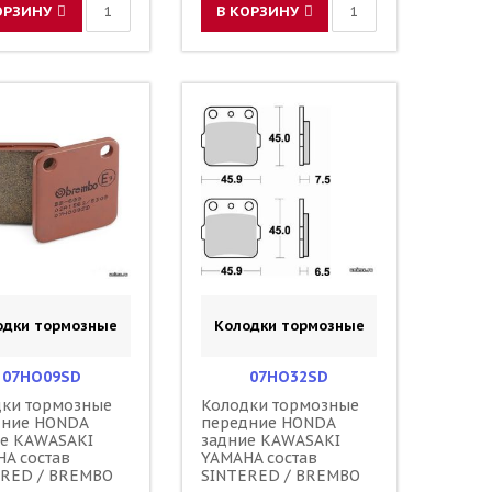
ОРЗИНУ
В КОРЗИНУ
одки тормозные
Колодки тормозные
07HO09SD
07HO32SD
дки тормозные
Колодки тормозные
дние HONDA
передние HONDA
ие KAWASAKI
задние KAWASAKI
A состав
YAMAHA состав
ERED / BREMBO
SINTERED / BREMBO