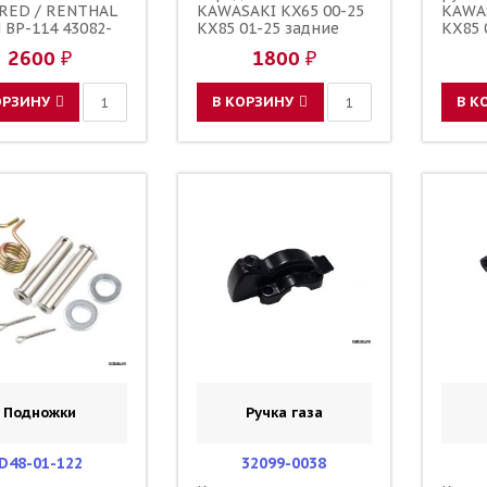
RED / RENTHAL
KAWASAKI KX65 00-25
KAWAS
 BP-114 43082-
KX85 01-25 задние
KX85 
43082-0042
KAWASAKI KX65 00-25
YZ65 
2600 ₽
1800 ₽
-20096
+ сальники / ALL
/ ALL
BALLS 601B6301UU
92116
92045-1062 92049-1257
00059
ОРЗИНУ
В КОРЗИНУ
В К
00
Подножки
Ручка газа
D48-01-122
32099-0038