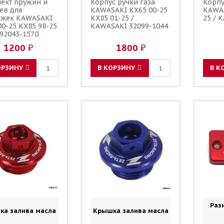
ект пружин и
Корпус ручки газа
Корпу
ев для
KAWASAKI KX65 00-25
KAWAS
ожек KAWASAKI
KX85 01-25 /
25 / 
00-25 KX85 98-25
KAWASAKI 32099-1044
 92043-1570
-1643 92145-1106
1200 ₽
1800 ₽
-1107 92145-0951
-0952 92043-1764
ОРЗИНУ
В КОРЗИНУ
В К
Раз
ка залива масла
Крышка залива масла