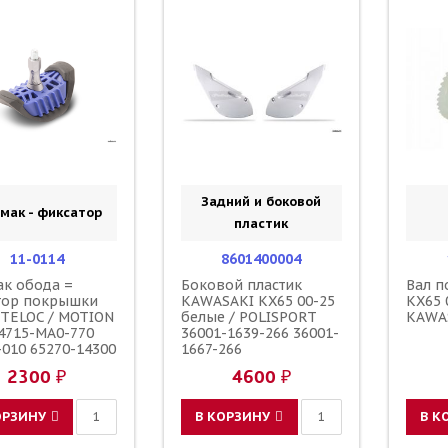
Задний и боковой
мак - фиксатор
пластик
11-0114
8601400004
к обода =
Боковой пластик
Вал 
тор покрышки
KAWASAKI KX65 00-25
KX65 
LITELOC / MOTION
белые / POLISPORT
KAWA
4715-MA0-770
36001-1639-266 36001-
-010 65270-14300
1667-266
5394-00-00
2300 ₽
4600 ₽
ОРЗИНУ
В КОРЗИНУ
В К