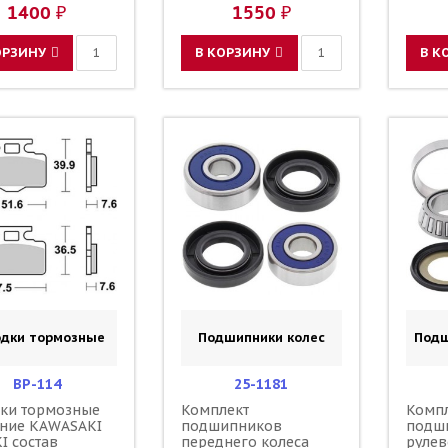
686CM
1400 ₽
1550 ₽
06455
1205 
43082
ОРЗИНУ
В КОРЗИНУ
В К
W0046
25806
одки тормозные
Подшипники колес
Подш
BP-114
25-1181
ки тормозные
Комплект
Комп
ние KAWASAKI
подшипников
подш
I состав
переднего колеса
рулев