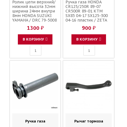
Ролик цепи верхний/
Ручка газа HONDA
нижний высота 32мм
CR125/250R 89-07
ширина 24мм внутри
CR500R 89-01 KTM
8мм HONDA SUZUKI
SX85 04-17 SX125-300
YAMAHA / DRC 79-5008
04-16 пластик / ZETA
52158-KA3-831 43911-
01-0079 53140-MAC-
1300 ₽
900 ₽
35B00 BR9-22178-00-00
680 53140-KZ4-J30
53140-KSR-710 53140-
KZ4-J31 51502010200
В КОРЗИНУ
В КОРЗИНУ
Ручка газа
Рычаг тормоза