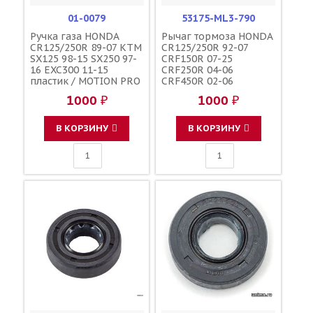
01-0079
53175-ML3-790
Ручка газа HONDA
Рычаг тормоза HONDA
CR125/250R 89-07 KTM
CR125/250R 92-07
SX125 98-15 SX250 97-
CRF150R 07-25
16 EXC300 11-15
CRF250R 04-06
пластик / MOTION PRO
CRF450R 02-06
CRF250X 04-17
1000 ₽
1000 ₽
CRF450X 05-17 CR500R
96-01 / PARTS
UNLIMITED 14-0218
В КОРЗИНУ
В КОРЗИНУ
53170-MEB-003 53170-
MEY-305 53175-KPT-
305