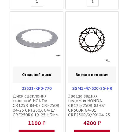
Стальной диск
Звезда ведомая
22321-KF0-770
SSM1-47-520-25-HR
Диск сцепления
Звезда задняя
стальной HONDA
ведомая HONDA
CR125R 83-07 CRF250R
CR125/250R 83-07
04-25 CRF250X 04-17
CR500R 84-01
CRF250RX 19-25 1.3мм
CRF250R/X/RX 04-25
/ HONDA 22321-KA3-
CRF450R/X/RX 02-25
1100 ₽
4200 ₽
710 22321-KF0-000
зубов 47 / MRP JTR210
1-3559-47