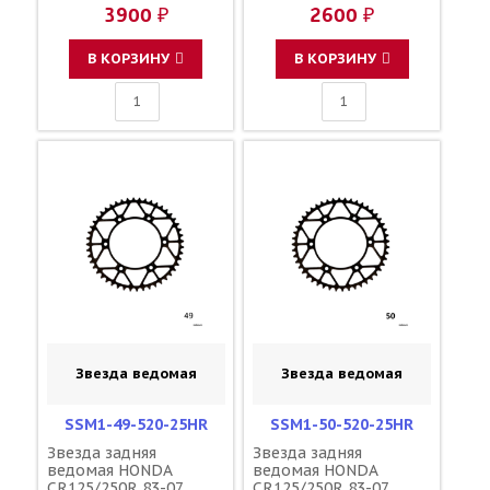
CRF450R/X/RX 02-25
CRF450R/X/RX 02-25
3900 ₽
2600 ₽
зубов 48 / DRC JTR210
зубов 48 / SUNSTAR
1-3559-48 41202-KZ3-
JTR210 154U-520-48
J40
41202-KZ3-J40
В КОРЗИНУ
В КОРЗИНУ
Звезда ведомая
Звезда ведомая
SSM1-49-520-25HR
SSM1-50-520-25HR
Звезда задняя
Звезда задняя
ведомая HONDA
ведомая HONDA
CR125/250R 83-07
CR125/250R 83-07