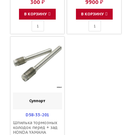
300 ₽
9900 ₽
701 13300-KZ4-700
13300-KZ4-690 13300-
KZ4-620
В КОРЗИНУ
В КОРЗИНУ
Суппорт
D58-33-201
Шпилька тормозных
колодок перед + зад
HONDA YAMAHA