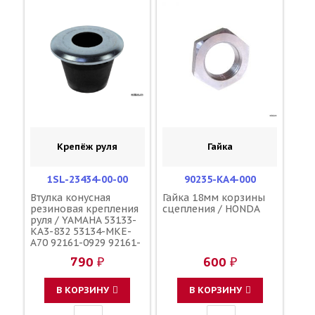
Крепёж руля
Гайка
1SL-23434-00-00
90235-KA4-000
Втулка конусная
Гайка 18мм корзины
резиновая крепления
сцепления / HONDA
руля / YAMAHA 53133-
KA3-832 53134-MKE-
A70 92161-0929 92161-
1195 56241-49H40
790 ₽
600 ₽
92161-0113 56241-
10H10 56241-10H11
В КОРЗИНУ
В КОРЗИНУ