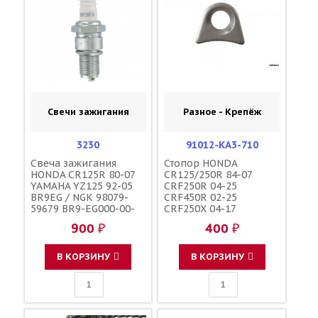
Свечи зажигания
Разное - Крепёж
3230
91012-KA3-710
Свеча зажигания
Стопор HONDA
HONDA CR125R 80-07
CR125/250R 84-07
YAMAHA YZ125 92-05
CRF250R 04-25
BR9EG / NGK 98079-
CRF450R 02-25
59679 BR9-EG000-00-
CRF250X 04-17
00
CRF450X 05-25
900 ₽
400 ₽
CRF250RX 19-25
CRF450RX 17-25 /
HONDA
В КОРЗИНУ
В КОРЗИНУ