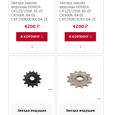
Звезда задняя
Звезда задняя
ведомая HONDA
ведомая HONDA
CR125/250R 83-07
CR125/250R 83-07
CR500R 84-01
CR500R 84-01
CRF250R/X/RX 04-25
CRF250R/X/RX 04-25
CRF450R/X/RX 02-25
CRF450R/X/RX 02-25
4200 ₽
4200 ₽
зубов 51 / MRP JTR210
зубов 52 / MRP JTR210
1-3559-51
1-3559-52
В КОРЗИНУ
В КОРЗИНУ
Звезда ведущая
Звезда ведущая