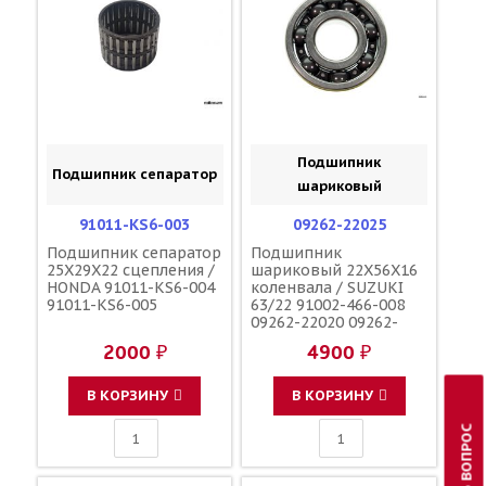
Подшипник
Подшипник сепаратор
шариковый
91011-KS6-003
09262-22025
Подшипник сепаратор
Подшипник
25X29X22 сцепления /
шариковый 22X56X16
HONDA 91011-KS6-004
коленвала / SUZUKI
91011-KS6-005
63/22 91002-466-008
09262-22020 09262-
22012 09262-22006
2000 ₽
4900 ₽
93306-37204-00 91002-
KY4-901 92045-1209
В КОРЗИНУ
В КОРЗИНУ
ЗАДАТЬ ВОПРОС