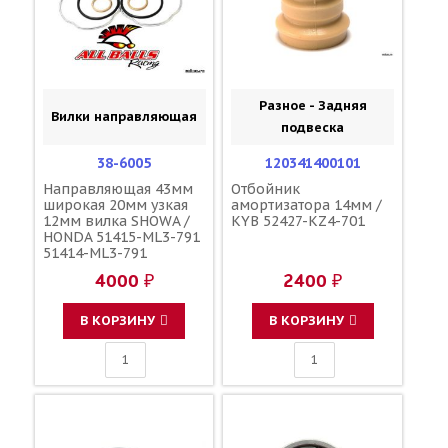
Разное - Задняя
Вилки направляющая
подвеска
38-6005
120341400101
Направляющая 43мм
Отбойник
широкая 20мм узкая
амортизатора 14мм /
12мм вилка SHOWA /
KYB 52427-KZ4-701
HONDA 51415-ML3-791
51414-ML3-791
4000 ₽
2400 ₽
В КОРЗИНУ
В КОРЗИНУ