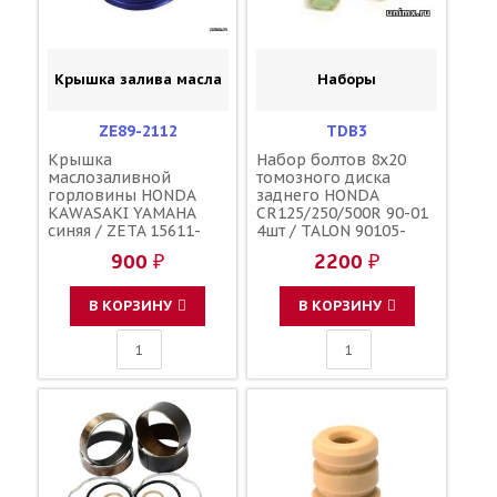
Крышка залива масла
Наборы
ZE89-2112
TDB3
Крышка
Набор болтов 8x20
маслозаливной
томозного диска
горловины HONDA
заднего HONDA
KAWASAKI YAMAHA
CR125/250/500R 90-01
синяя / ZETA 15611-
4шт / TALON 90105-
KA4-710 91303-800-000
MK5-000 90105-MK5-
900 ₽
2200 ₽
16115-018 3Y1-15363-
010
00-00 3Y1-15363-10-00
В КОРЗИНУ
В КОРЗИНУ