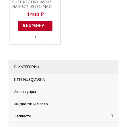
SUZUKI / DRC 45215-
HA5-672 45131-MAC-
681 5DH-25933-00-00
1400 ₽
8CR-25924-00-00
59345-13E00 69345-
43D00
В КОРЗИНУ
КАТЕГОРИИ
KTM HUSQVARNA
Аксессуары
Жидкости и масло
Запчасти