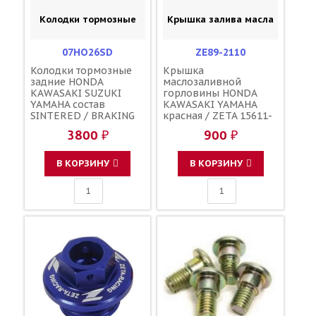
Колодки тормозные
Крышка залива масла
07HO26SD
ZE89-2110
Колодки тормозные
Крышка
задние HONDA
маслозаливной
KAWASAKI SUZUKI
горловины HONDA
YAMAHA состав
KAWASAKI YAMAHA
SINTERED / BRAKING
красная / ZETA 15611-
701CM 43105-KZ1-405
KA4-710 91303-800-000
3800 ₽
900 ₽
43105-KZ1-415 43082-
16115-018 3Y1-15363-
1228 43082-1267
00-00 3Y1-15363-10-00
69100-37820 5GR-
В КОРЗИНУ
В КОРЗИНУ
W0046-00-00