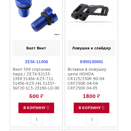
Болт Винт
Ловушка и слайдер
ZE56-11006
8450100001
Винт 5X9 спускник
Вставка в ловушку
пара / ZETA 92153-
цепи HONDA
1398 51456-KZ3-711
CR125/250R 90-04
51456-KZ3-J41 51357-
CRF250R 04-04
36F20 1C3-23190-L0-00
CRF250X 04-05
1C3-23190-L1-00
CRF450R 02-04 чёрная
600 ₽
1800 ₽
110090000601
/ POLISPORT HO03660
110090000501
52146-MEN-000 52146-
F45300001
KZ4-J40 52146-KZ3-J10
В КОРЗИНУ
В КОРЗИНУ