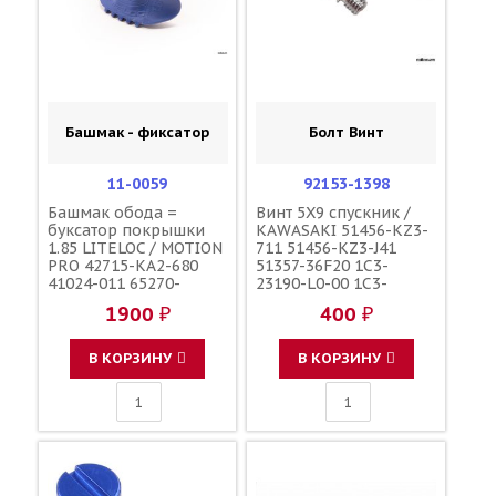
Башмак - фиксатор
Болт Винт
11-0059
92153-1398
Башмак обода =
Винт 5X9 спускник /
буксатор покрышки
KAWASAKI 51456-KZ3-
1.85 LITELOC / MOTION
711 51456-KZ3-J41
PRO 42715-KA2-680
51357-36F20 1C3-
41024-011 65270-
23190-L0-00 1C3-
43D00 4XM-25394-00-
23190-L1-00
1900 ₽
400 ₽
00
110090000601
110090000501
F45300001
В КОРЗИНУ
В КОРЗИНУ