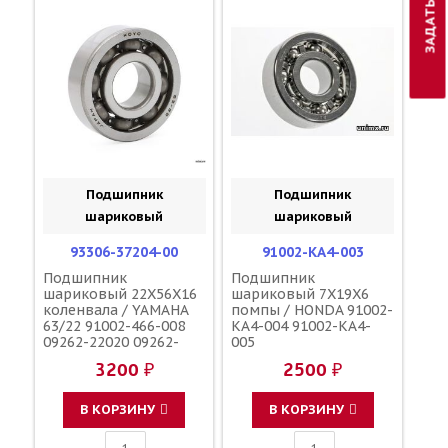
Подшипник
Подшипник
шариковый
шариковый
93306-37204-00
91002-KA4-003
Подшипник
Подшипник
шариковый 22X56X16
шариковый 7X19X6
коленвала / YAMAHA
помпы / HONDA 91002-
63/22 91002-466-008
KA4-004 91002-KA4-
09262-22020 09262-
005
22012 09262-22006
3200 ₽
2500 ₽
09262-22025 92045-
1209 91002-KY4-901
В КОРЗИНУ
В КОРЗИНУ