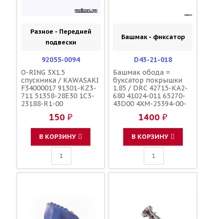
Разное - Передней
Башмак - фиксатор
подвески
92055-0094
D43-21-018
O-RING 3X1.5
Башмак обода =
спускника / KAWASAKI
буксатор покрышки
F34000017 91301-KZ3-
1.85 / DRC 42715-KA2-
711 51358-28E30 1C3-
680 41024-011 65270-
23188-R1-00
43D00 4XM-25394-00-
00
150 ₽
1400 ₽
В КОРЗИНУ
В КОРЗИНУ