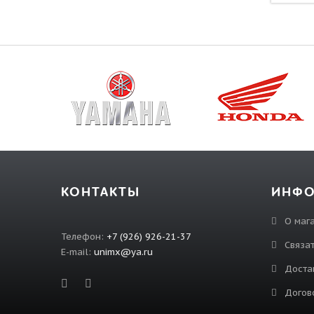
КОНТАКТЫ
ИНФ
О маг
Телефон:
+7 (926) 926-21-37
Связат
E-mail:
unimx@ya.ru
Доста
Догов