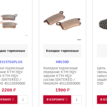
одки тормозные
Колодки тормозные
B2157SGPLUS
MB130D
ки тормозные
Колодки тормозные
Цепь 
ние KTM HQV
передние KTM HQV
звень
е KTM HQV
задние KTM HQV
сальн
в SINTERED /
состав SINTERED /
защёл
O 45113030000
MAGNUM 45113030000
DID
2200 ₽
1900 ₽
ОРЗИНУ
В КОРЗИНУ
В К