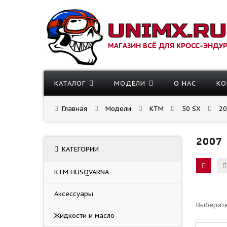
МАГАЗИН ВСЁ ДЛЯ КРОСС-ЭНДУ
КАТАЛОГ
МОДЕЛИ
О НАС
КО
Главная
Модели
KTM
50 SX
20
2007
КАТЕГОРИИ
KTM HUSQVARNA
Аксессуары
Выберите
Жидкости и масло