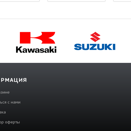
ОРМАЦИЯ
азине
ься с нами
вка
ор оферты