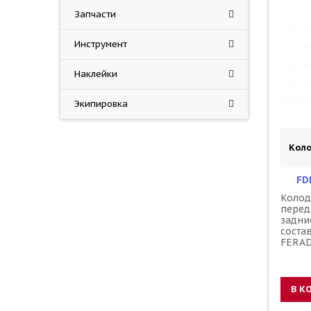
Запчасти
Инструмент
Наклейки
Экипировка
Кол
FD
Колод
перед
задни
соста
FERAD
В К