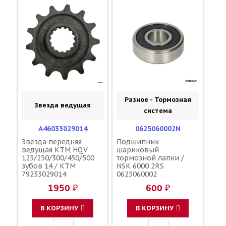
Разное - Тормозная
Звезда ведущая
система
A46033029014
0625060002N
Звезда передняя
Подшипник
ведущая KTM HQV
шариковый
125/250/300/450/500
тормозной лапки /
зубов 14 / KTM
NSK 6000 2RS
79233029014
0625060002
1950 ₽
600 ₽
В КОРЗИНУ
В КОРЗИНУ