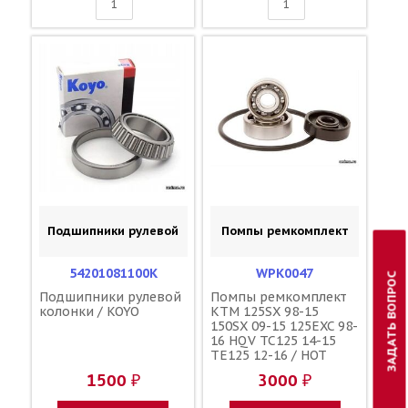
Подшипники рулевой
Помпы ремкомплект
54201081100K
WPK0047
ЗАДАТЬ ВОПРОС
Подшипники рулевой
Помпы ремкомплект
колонки / KOYO
KTM 125SX 98-15
150SX 09-15 125EXC 98-
16 HQV TC125 14-15
TE125 12-16 / HOT
RODS 54835055115
1500 ₽
3000 ₽