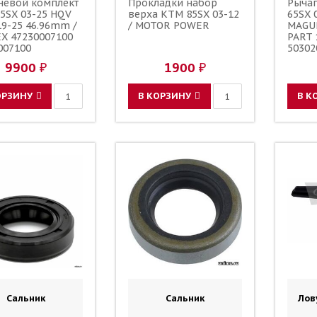
евой комплект
Прокладки набор
Рыча
5SX 03-25 HQV
верха KTM 85SX 03-12
65SX 
19-25 46.96mm /
/ MOTOR POWER
MAGU
X 47230007100
PART 
007100
50302
007000
59002
9900 ₽
1900 ₽
ОРЗИНУ
В КОРЗИНУ
В К
Сальник
Сальник
Лов