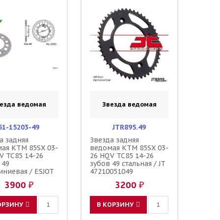
езда ведомая
Звезда ведомая
51-15203-49
JTR895.49
а задняя
Звезда задняя
ая KTM 85SX 03-
ведомая KTM 85SX 03-
V TC85 14-26
26 HQV TC85 14-26
 49
зубов 49 стальная / JT
ниевая / ESJOT
47210051049
051049
47010051049
3900 ₽
3200 ₽
ОРЗИНУ
В КОРЗИНУ