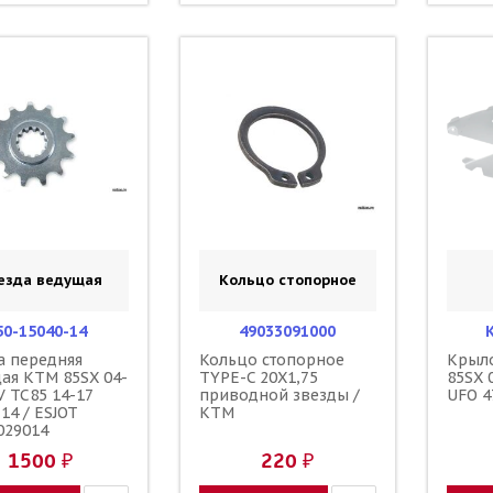
езда ведущая
Кольцо стопорное
50-15040-14
49033091000
а передняя
Кольцо стопорное
Крыл
ая KTM 85SX 04-
TYPE-C 20X1,75
85SX 
V TC85 14-17
приводной звезды /
UFO 4
14 / ESJOT
KTM
029014
1500 ₽
220 ₽