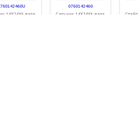
760142460U
0760142460
ик 14X24X6 вала
Сальник 14X24X6 вала
Слай
TM HQV / NOK
КПП KTM HQV/ KTM
85SX 
ловуш
58404
54607
500 ₽
600 ₽
ОРЗИНУ
В КОРЗИНУ
В К