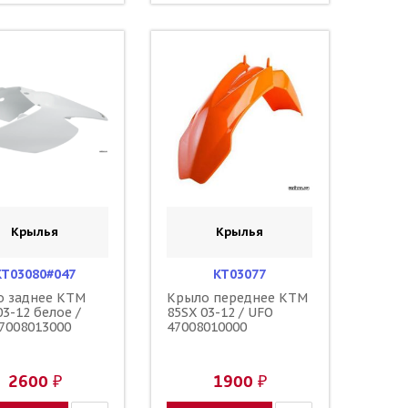
Крылья
Крылья
KT03080#047
KT03077
о заднее KTM
Крыло переднее KTM
03-12 белое /
85SX 03-12 / UFO
7008013000
47008010000
2600 ₽
1900 ₽