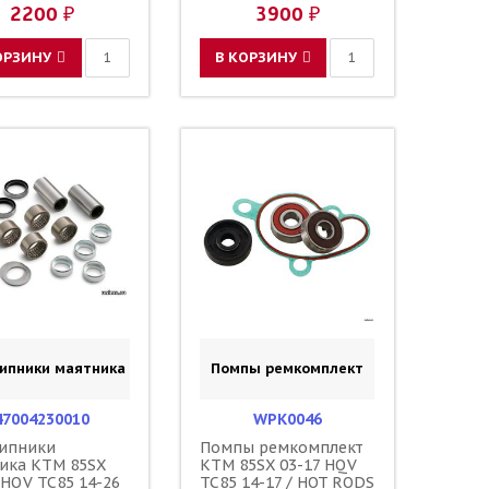
083000
1059 47030083000
2200 ₽
3900 ₽
ОРЗИНУ
В КОРЗИНУ
ипники маятника
Помпы ремкомплект
47004230010
WPK0046
ипники
Помпы ремкомплект
ика KTM 85SX
KTM 85SX 03-17 HQV
 HQV TC85 14-26
TC85 14-17 / HOT RODS