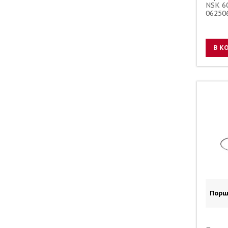
NSK 6
06250
В К
Порш