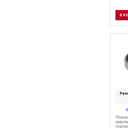
В К
Разн
0
Подш
шари
тормо