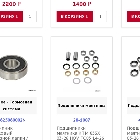
47030
2200 ₽
1400 ₽
ОРЗИНУ
В КОРЗИНУ
В К
ое - Тормозная
Подшипники маятника
Подш
система
625060002N
28-1087
ипник
Подшипники
Подш
ковый
маятника KTM 85SX
маятн
зной лапки /
03-26 HQV TC85 14-26
03-26