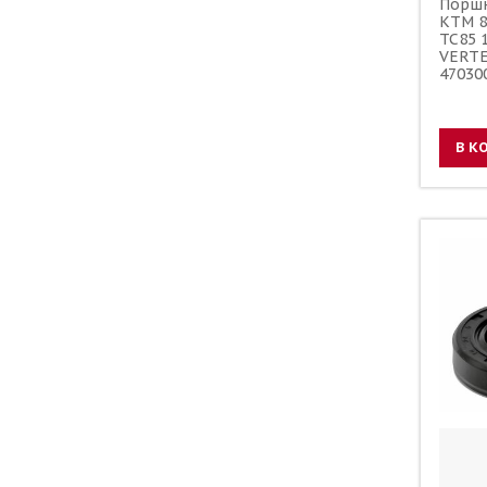
Поршн
KTM 8
TC85 
VERTE
47030
47030
В К