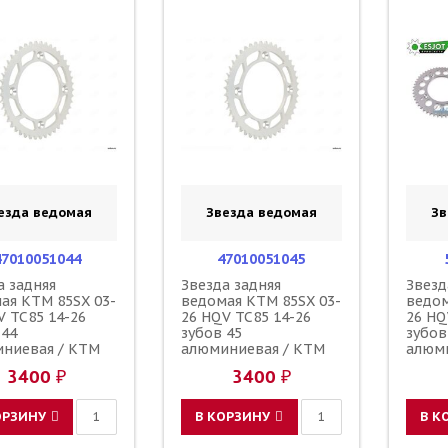
езда ведомая
Звезда ведомая
Зв
47010051044
47010051045
а задняя
Звезда задняя
Звезд
ая KTM 85SX 03-
ведомая KTM 85SX 03-
ведом
V TC85 14-26
26 HQV TC85 14-26
26 HQ
 44
зубов 45
зубов
ниевая / KTM
алюминиевая / KTM
алюми
47010
3400 ₽
3400 ₽
ОРЗИНУ
В КОРЗИНУ
В К