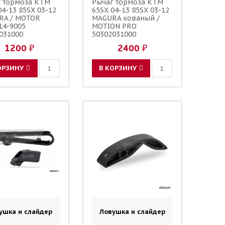
г тормоза KTM
Рычаг тормоза KTM
04-13 85SX 03-12
65SX 04-13 85SX 03-12
RA / MOTOR
MAGURA кованый /
14-9005
MOTION PRO
031000
50302031000
031000
59002031000
1200 ₽
2400 ₽
ОРЗИНУ
В КОРЗИНУ
ушка и слайдер
Ловушка и слайдер