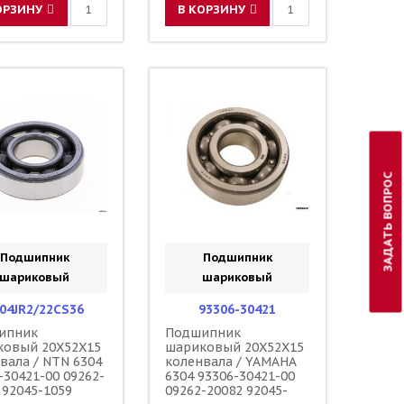
ОРЗИНУ
В КОРЗИНУ
ЗАДАТЬ ВОПРОС
Подшипник
Подшипник
шариковый
шариковый
04JR2/22CS36
93306-30421
ипник
Подшипник
ковый 20X52X15
шариковый 20X52X15
вала / NTN 6304
коленвала / YAMAHA
-30421-00 09262-
6304 93306-30421-00
 92045-1059
09262-20082 92045-