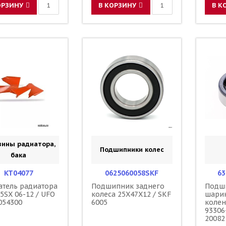
ОРЗИНУ
В КОРЗИНУ
В К
вины радиатора,
Подшипники колес
бака
KT04077
0625060058SKF
63
атель радиатора
Подшипник заднего
Подш
5SX 06-12 / UFO
колеса 25X47X12 / SKF
шари
054300
6005
колен
93306
20082