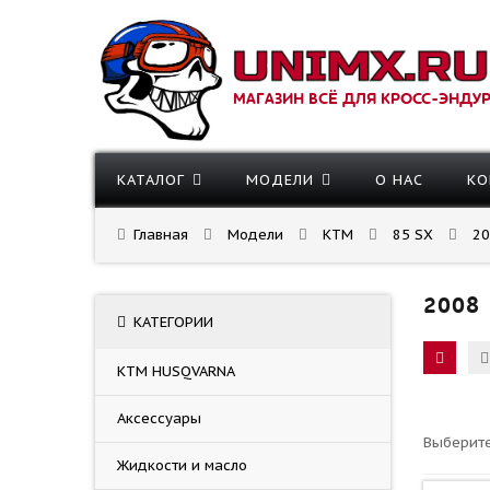
МАГАЗИН ВСЁ ДЛЯ КРОСС-ЭНДУ
КАТАЛОГ
МОДЕЛИ
О НАС
КО
Главная
Модели
KTM
85 SX
20
2008
КАТЕГОРИИ
KTM HUSQVARNA
Аксессуары
Выберите
Жидкости и масло