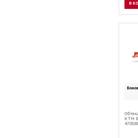
В К
Боко
Обтек
KTM 8
47008