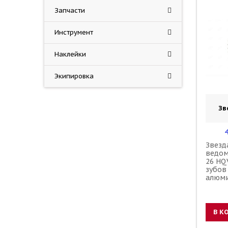
Запчасти
Инструмент
Наклейки
Экипировка
Зв
Звезд
ведом
26 HQ
зубов
алюми
В К