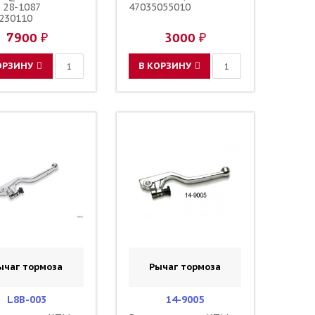
 28-1087
47035055010
230110
7900 ₽
3000 ₽
ОРЗИНУ
В КОРЗИНУ
ычаг тормоза
Рычаг тормоза
L8B-003
14-9005