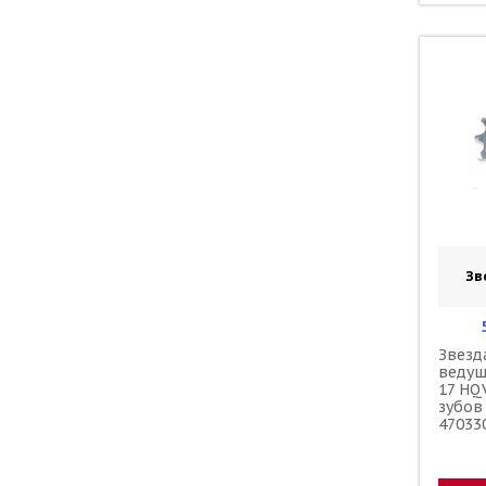
Зв
Звезд
ведущ
17 HQ
зубов 
47033