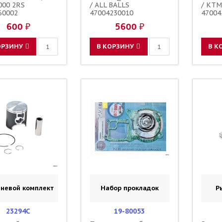
000 2RS
/ ALL BALLS
/ KTM
60002
47004230010
47004
47004230110
600 ₽
5600 ₽
ОРЗИНУ
В КОРЗИНУ
В К
невой комплект
Набор прокладок
Р
23294C
19-80053