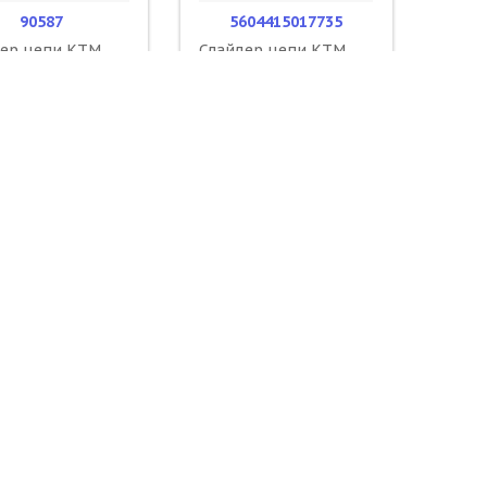
90587
5604415017735
дер цепи KTM
Слайдер цепи KTM
03-14 + вставка в
85SX 03-17 /
ку / POLISPORT
POLISPORT
066000
54804067000
066100
51103053000
2900 ₽
500 ₽
ОРЗИНУ
В КОРЗИНУ