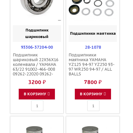
Подшипник
Подшипники маятника
шариковый
93306-37204-00
28-1078
Подшипник
Подшипники
шариковый 22X56X16
маятника YAMAHA
коленвала / YAMAHA
YZ125 94-97 YZ250 93-
63/22 91002-466-008
97 WR250 94-97 / ALL
09262-22020 09262-
BALLS
22012 09262-22006
3200 ₽
7800 ₽
09262-22025 92045-
1209 91002-KY4-901
В КОРЗИНУ
В КОРЗИНУ