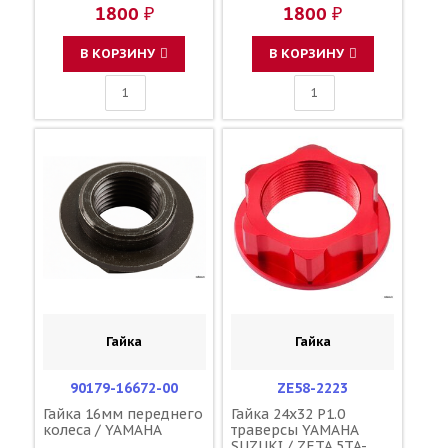
22199-00-00
YA03808#001 4XM-
1800 ₽
1800 ₽
YA03871#089
22199-00-00
В КОРЗИНУ
В КОРЗИНУ
Гайка
Гайка
90179-16672-00
ZE58-2223
Гайка 16мм переднего
Гайка 24x32 P1.0
колеса / YAMAHA
траверсы YAMAHA
SUZUKI / ZETA 5TA-