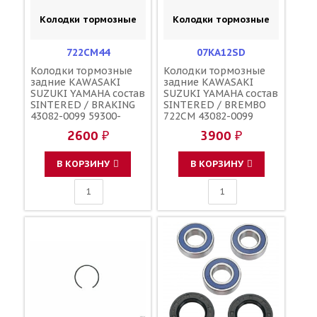
Колодки тормозные
Колодки тормозные
722CM44
07KA12SD
Колодки тормозные
Колодки тормозные
задние KAWASAKI
задние KAWASAKI
SUZUKI YAMAHA состав
SUZUKI YAMAHA состав
SINTERED / BRAKING
SINTERED / BREMBO
43082-0099 59300-
722CM 43082-0099
27810 4SS-W0045-00-
59300-27810 4SS-
2600 ₽
3900 ₽
00
W0045-00-00
В КОРЗИНУ
В КОРЗИНУ