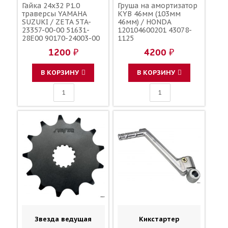
Гайка 24x32 P1.0
Груша на амортизатор
траверсы YAMAHA
KYB 46мм (103мм
SUZUKI / ZETA 5TA-
46мм) / HONDA
23357-00-00 51631-
120104600201 43078-
28E00 90170-24003-00
1125
90179-24004-00
1200 ₽
4200 ₽
В КОРЗИНУ
В КОРЗИНУ
Звезда ведущая
Кикстартер