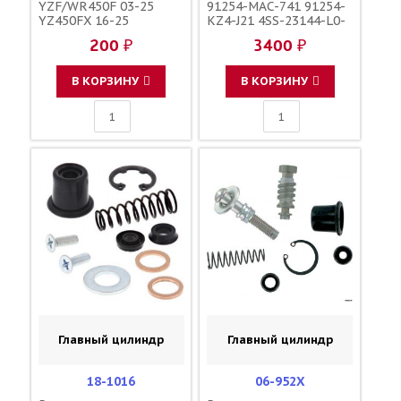
YZF/WR450F 03-25
91254-MAC-741 91254-
YZ450FX 16-25
KZ4-J21 4SS-23144-L0-
YZ250FX 15-25 /
00 5HD-23144-L0-00
200 ₽
3400 ₽
YAMAHA
В КОРЗИНУ
В КОРЗИНУ
Главный цилиндр
Главный цилиндр
18-1016
06-952X