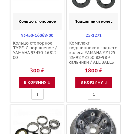
Кольцо стопорное
Подшипники колес
93450-16068-00
25-1271
Кольцо стопорное
Комплект
TYPE-C поршневое /
подшипников заднего
YAMAHA 93450-16812-
колеса YAMAHA YZ125
00
86-98 YZ250 82-98 +
сальники / ALL BALLS
93106-28023-00 93306-
300 ₽
1800 ₽
00418-00 93306-00444-
00
В КОРЗИНУ
В КОРЗИНУ