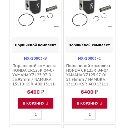
Поршневой комплект
Поршневой комплект
NX-10003-B
NX-10003-C
Поршневой комплект
Поршневой комплект
HONDA CR125R 04-07
HONDA CR125R 04-07
YAMAHA YZ125 97-01
YAMAHA YZ125 97-01
53.95mm / NAMURA
53.96mm / NAMURA
13110-KSR-A00 13111-
13110-KSR-A00 13111-
KZ4-000 13111-KV3-
KZ4-000 13111-KV3-
6400 ₽
6400 ₽
000 13121-KZ4-A91
000 13121-KZ4-A91
4XM-11631-20-D0 4XM-
4XM-11631-20-D0 4XM-
11631-30-D0 4XM-
11631-30-D0 4XM-
В КОРЗИНУ
В КОРЗИНУ
11633-10-00 4JY-11611-
11633-10-00 4JY-11611-
00-00
00-00