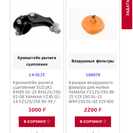
Кронштейн рычага
Воздушные фильтры
сцепления
14-0123
160078
Кронштейн рычага
Крышка воздушного
сцепления SUZUKI
фильтра для мойки
RM85 02-23 RM125/250
YAMAHA YZ125/250 89-
92-08 YAMAHA YZ85 02-
25 YZF250 01-13
14 YZ125/250 83-99 /
WRF250 01-02 YZF450
MOTION PRO 57500-
03-09 / TWINAIR
3000 ₽
2200 ₽
28C40 57500-28C42
57500-28C12 23X-
82911-00-00 38V-
В КОРЗИНУ
В КОРЗИНУ
82911-00-00