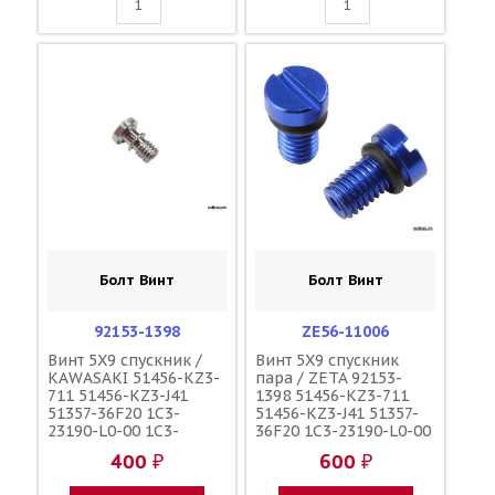
Болт Винт
Болт Винт
92153-1398
ZE56-11006
Винт 5X9 спускник /
Винт 5X9 спускник
KAWASAKI 51456-KZ3-
пара / ZETA 92153-
711 51456-KZ3-J41
1398 51456-KZ3-711
51357-36F20 1C3-
51456-KZ3-J41 51357-
23190-L0-00 1C3-
36F20 1C3-23190-L0-00
23190-L1-00
1C3-23190-L1-00
400 ₽
600 ₽
110090000601
110090000601
110090000501
110090000501