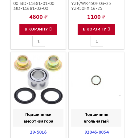
00 3JD-11681-01-00
YZF/WR450F 03-25
3JD-11681-02-00
YZ450FX 16-25
YZ250FX 15-25 /
4800 ₽
1100 ₽
YAMAHA
В КОРЗИНУ
В КОРЗИНУ
Подшипники
Подшипник
амортизатора
игольчатый
29-5016
92046-0034