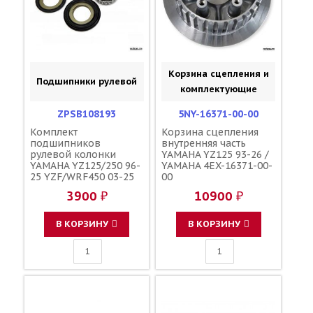
Корзина сцепления и
Подшипники рулевой
комплектующие
ZPSB108193
5NY-16371-00-00
Комплект
Корзина сцепления
подшипников
внутренняя часть
рулевой колонки
YAMAHA YZ125 93-26 /
YAMAHA YZ125/250 96-
YAMAHA 4EX-16371-00-
25 YZF/WRF450 03-25
00
YZF/WRF250 01-25
3900 ₽
10900 ₽
YZ450FX 16-25
YZ250FX 15-25 / ZORO
PARTS 22-1001 93332-
В КОРЗИНУ
В КОРЗИНУ
00081-00 93332-00068-
00 93332-00078-00
17D-23416-50-00