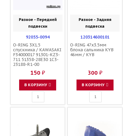
Разное - Передней
Разное - Задняя
подвески
подвеска
92055-0094
120314600101
O-RING 3X1.5
O-RING 47x3.5мм
спускника / KAWASAKI
блока сальника KYB
F34000017 91301-KZ3-
46мм / KYB
711 51358-28E30 1C3-
23188-R1-00
150 ₽
300 ₽
В КОРЗИНУ
В КОРЗИНУ