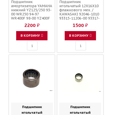
Подшипник
Подшипник
амортизатора YAMAHA
игольчатый 12X16X10
нижний YZ125/250 93-
флажкового мех. /
00 WR250 94-97
KAWASAKI 92046-1010
WR400F 98-00 YZ400F
93315-11206-00 93317-
98-99 YZ426F 00 / ALL
11287-00 93317-11295-
2200 ₽
1500 ₽
BALLS
00 K9204-60034
В КОРЗИНУ
В КОРЗИНУ
Подшипник
Подшипник
игольчатый
игольчатый