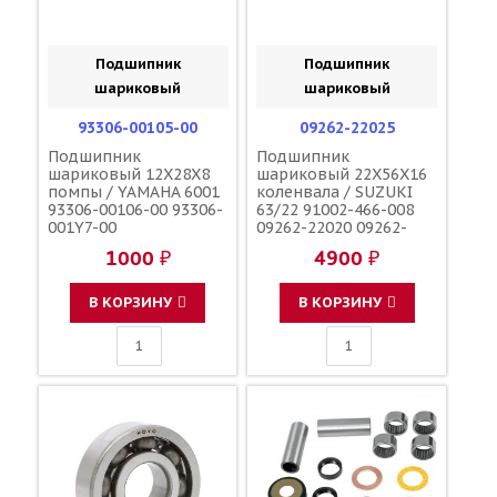
Подшипник
Подшипник
шариковый
шариковый
93306-00105-00
09262-22025
Подшипник
Подшипник
шариковый 12X28X8
шариковый 22X56X16
помпы / YAMAHA 6001
коленвала / SUZUKI
93306-00106-00 93306-
63/22 91002-466-008
001Y7-00
09262-22020 09262-
22012 09262-22006
1000 ₽
4900 ₽
93306-37204-00 91002-
KY4-901 92045-1209
В КОРЗИНУ
В КОРЗИНУ