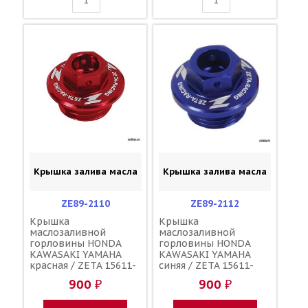
Крышка залива масла
Крышка залива масла
ZE89-2110
ZE89-2112
Крышка
Крышка
маслозаливной
маслозаливной
горловины HONDA
горловины HONDA
KAWASAKI YAMAHA
KAWASAKI YAMAHA
красная / ZETA 15611-
синяя / ZETA 15611-
KA4-710 91303-800-000
KA4-710 91303-800-000
900 ₽
900 ₽
16115-018 3Y1-15363-
16115-018 3Y1-15363-
00-00 3Y1-15363-10-00
00-00 3Y1-15363-10-00