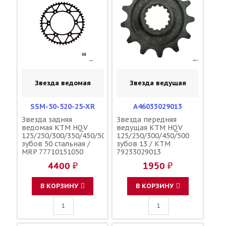
Звезда ведомая
Звезда ведущая
SSM-50-520-25-XR
A46033029013
Звезда задняя
Звезда передняя
ведомая KTM HQV
ведущая KTM HQV
125/250/300/350/450/500
125/250/300/450/500
зубов 50 стальная /
зубов 13 / KTM
MRP 77710151050
79233029013
4400 ₽
1950 ₽
В КОРЗИНУ
В КОРЗИНУ