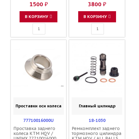
22 TE150 18-23 / HOT
1500 ₽
3800 ₽
RODS 50435055015
В КОРЗИНУ
В КОРЗИНУ
Проставки оси колеса
Главный цилиндр
77710016000U
18-1030
Проставка заднего
Ремкомплект заднего
колеса KTM HQV /
тормозного цилиндра
UNIMX 77710016000
KTM HQV / ALL BALLS