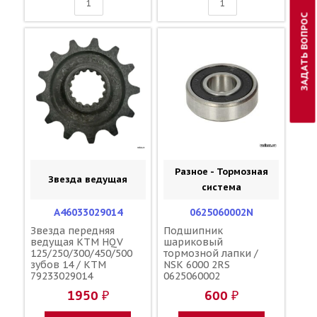
ЗАДАТЬ ВОПРОС
Разное - Тормозная
Звезда ведущая
система
A46033029014
0625060002N
Звезда передняя
Подшипник
ведущая KTM HQV
шариковый
125/250/300/450/500
тормозной лапки /
зубов 14 / KTM
NSK 6000 2RS
79233029014
0625060002
1950 ₽
600 ₽