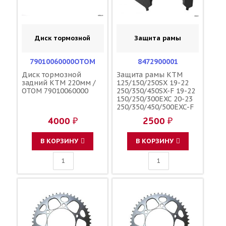
Диск тормозной
Защита рамы
79010060000OTOM
8472900001
Диск тормозной
Защита рамы KTM
задний KTM 220мм /
125/150/250SX 19-22
OTOM 79010060000
250/350/450SX-F 19-22
150/250/300EXC 20-23
250/350/450/500EXC-F
20-23 / POLISPORT
4000 ₽
2500 ₽
7910309400030
79103094100EB
7910309410030
В КОРЗИНУ
В КОРЗИНУ