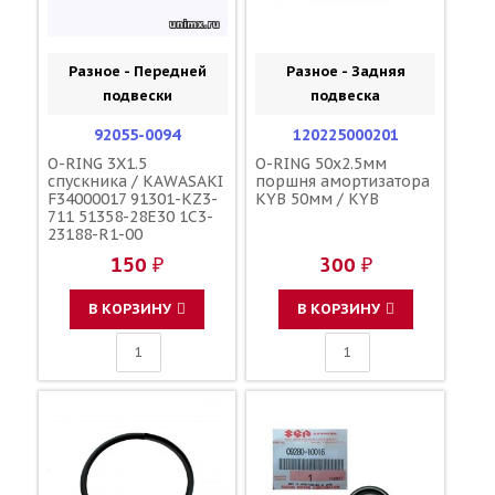
Разное - Передней
Разное - Задняя
подвески
подвеска
92055-0094
120225000201
O-RING 3X1.5
O-RING 50x2.5мм
спускника / KAWASAKI
поршня амортизатора
F34000017 91301-KZ3-
KYB 50мм / KYB
711 51358-28E30 1C3-
23188-R1-00
150 ₽
300 ₽
В КОРЗИНУ
В КОРЗИНУ