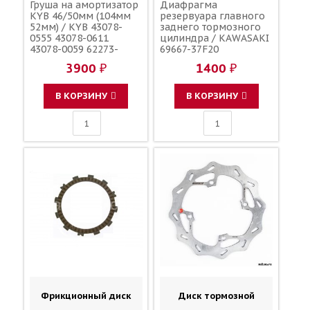
Груша на амортизатор
Диафрагма
KYB 46/50мм (104мм
резервуара главного
52мм) / KYB 43078-
заднего тормозного
0555 43078-0611
цилиндра / KAWASAKI
43078-0059 62273-
69667-37F20
49HE0
3900 ₽
1400 ₽
В КОРЗИНУ
В КОРЗИНУ
Фрикционный диск
Диск тормозной