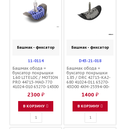
Башмак - фиксатор
Башмак - фиксатор
11-0114
D43-21-018
Башмак обода =
Башмак обода =
буксатор покрышки
буксатор покрышки
1.60 LITELOC / MOTION
1.85 / DRC 42715-KA2-
PRO 44715-MA0-770
680 41024-011 65270-
41024-010 65270-14300
43D00 4XM-25394-00-
5SF-25394-00-00
00
2300 ₽
1400 ₽
В КОРЗИНУ
В КОРЗИНУ