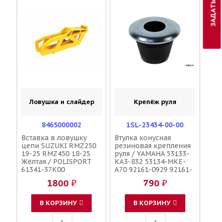
Ловушка и слайдер
Крепёж руля
8465000002
1SL-23434-00-00
Вставка в ловушку
Втулка конусная
цепи SUZUKI RMZ250
резиновая крепления
19-25 RMZ450 18-25
руля / YAMAHA 53133-
Жёлтая / POLISPORT
KA3-832 53134-MKE-
61341-37K00
A70 92161-0929 92161-
1195 56241-49H40
1800 ₽
790 ₽
92161-0113 56241-
10H10 56241-10H11
В КОРЗИНУ
В КОРЗИНУ