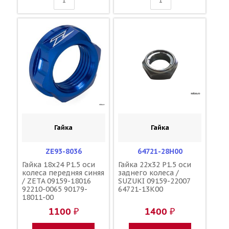
Гайка
Гайка
ZE93-8036
64721-28H00
Гайка 18x24 P1.5 оси
Гайка 22x32 P1.5 оси
колеса передняя синяя
заднего колеса /
/ ZETA 09159-18016
SUZUKI 09159-22007
92210-0065 90179-
64721-13K00
18011-00
1100 ₽
1400 ₽