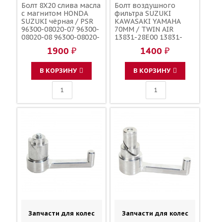
Болт 8X20 слива масла
Болт воздушного
с магнитом HONDA
фильтра SUZUKI
SUZUKI чёрная / PSR
KAWASAKI YAMAHA
96300-08020-07 96300-
70ММ / TWIN AIR
08020-08 96300-08020-
13831-28E00 13831-
00 09103-08393
37F20 90122-06035-00
1900 ₽
1400 ₽
90122-06030-00 90122-
06005-00 92153-0623
В КОРЗИНУ
В КОРЗИНУ
Запчасти для колес
Запчасти для колес