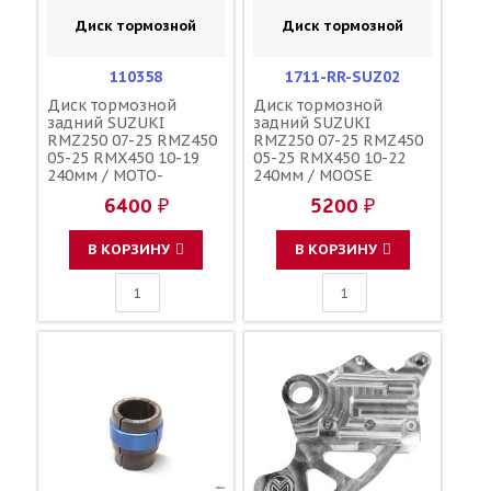
Диск тормозной
Диск тормозной
110358
1711-RR-SUZ02
Диск тормозной
Диск тормозной
задний SUZUKI
задний SUZUKI
RMZ250 07-25 RMZ450
RMZ250 07-25 RMZ450
05-25 RMX450 10-19
05-25 RMX450 10-22
240мм / MOTO-
240мм / MOOSE
MASTER SZ44RID
RACING SZ44RID
6400 ₽
5200 ₽
69211-28H00 69211-
69211-28H00 69211-
28H10 69211-35G00
28H10 69211-35G00
1711-1431
В КОРЗИНУ
В КОРЗИНУ