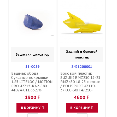
Задний и боковой
Башмак - фиксатор
пластик
11-0059
8421200001
Башмак обода =
Боковой пластик
буксатор покрышки
SUZUKI RMZ250 19-25
1.85 LITELOC / MOTION
RMZ450 18-25 жёлтые
PRO 42715-KA2-680
/ POLISPORT 47110-
41024-011 65270-
37K00-30H 47210-
43D00 4XM-25394-00-
37K00-30H 47110-
1900 ₽
4600 ₽
00
37K00-5UX 47110-
37K00-28X 47210-
37K00-28X
В КОРЗИНУ
В КОРЗИНУ