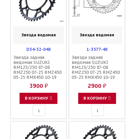
Звезда ведомая
Звезда ведомая
D34-32-048
1-3577-48
Звезда задняя
Звезда задняя
ведомая SUZUKI
ведомая SUZUKI
RM125/250 87-08
RM125/250 87-08
RMZ250 07-25 RMZ450
RMZ250 07-25 RMZ450
05-25 RMX450 10-19
05-25 RMX450 10-19
зубов 48 / DRC 1-3577-
зубов 48 / SUNSTAR
3900 ₽
2900 ₽
48 JTR808 123U-520-48
JTR808 123U-520-48
В КОРЗИНУ
В КОРЗИНУ