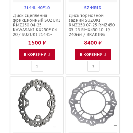
21441-40F10
SZ44RID
Диск сцепления
Диск тормозной
фрикционный SUZUKI
задний SUZUKI
RMZ250 04-25
RMZ250 07-25 RMZ450
KAWASAKI KX250F 04-
05-25 RMX450 10-19
20 / SUZUKI 21441-
240мм / BRAKING
49H00 21441-10H00
69211-28H00 69211-
1500 ₽
8400 ₽
21441-36F40 13088-
28H10 69211-35G00
0005 13088-0006
13088-0015 13088-0018
В КОРЗИНУ
В КОРЗИНУ