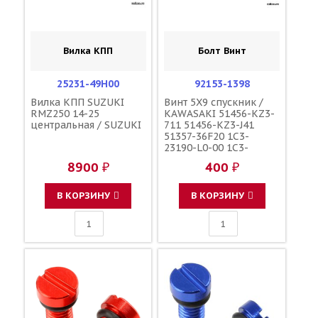
Вилка КПП
Болт Винт
25231-49H00
92153-1398
Вилка КПП SUZUKI
Винт 5X9 спускник /
RMZ250 14-25
KAWASAKI 51456-KZ3-
центральная / SUZUKI
711 51456-KZ3-J41
51357-36F20 1C3-
23190-L0-00 1C3-
23190-L1-00
8900 ₽
400 ₽
110090000601
110090000501
F45300001
В КОРЗИНУ
В КОРЗИНУ