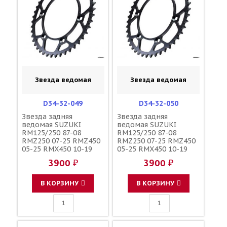
Звезда ведомая
Звезда ведомая
D34-32-049
D34-32-050
Звезда задняя
Звезда задняя
ведомая SUZUKI
ведомая SUZUKI
RM125/250 87-08
RM125/250 87-08
RMZ250 07-25 RMZ450
RMZ250 07-25 RMZ450
05-25 RMX450 10-19
05-25 RMX450 10-19
зубов 49 / DRC JTR808
зубов 50 / DRC 1-3577-
3900 ₽
3900 ₽
1-3577-49
50 JTR808 123U-520-50
В КОРЗИНУ
В КОРЗИНУ