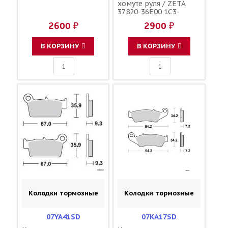
хомуте руля / ZETA
37820-36E00 1C3-
83976-00-00 17D-
2600 ₽
2900 ₽
83976-10-00 39183-
1059 27010-0035 22W-
83976-01-00
В КОРЗИНУ
В КОРЗИНУ
Колодки тормозные
Колодки тормозные
07YA41SD
07KA17SD