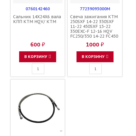
0760142460
77239093000M
Сальник 14X24X6 вала
Свеча зажигания KTM
КПП KTM HQV/ KTM
250SXF 14-22 350SXF
11-22 450SXF 15-22
350EXC-F 12-16 HQV
FC250/350 14-22 FC450
16-22 FE350 13-16
600 ₽
1000 ₽
LMAR9AI-8 / MCP
77239093000
В КОРЗИНУ
В КОРЗИНУ