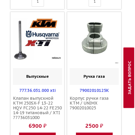
ЗАДАТЬ ВОПРОС
Выпускные
Ручка газа
777.36.031.000 xti
79002010125K
Клапан выпускной
Корпус ручки газа
KTM 250SX-F 13-22
KTM / UNIMX
HQV FC250 14-22 FE250
79002010025
14-19 титановый / XTI
77736031000
6900 ₽
2500 ₽