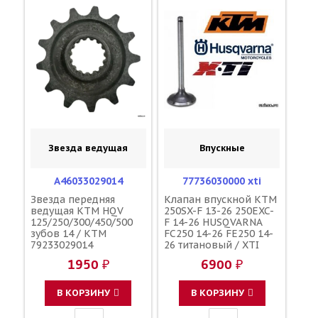
Звезда ведущая
Впускные
A46033029014
77736030000 xti
Звезда передняя
Клапан впускной KTM
ведущая KTM HQV
250SX-F 13-26 250EXC-
125/250/300/450/500
F 14-26 HUSQVARNA
зубов 14 / KTM
FC250 14-26 FE250 14-
79233029014
26 титановый / XTI
777.36.030.000
1950 ₽
6900 ₽
В КОРЗИНУ
В КОРЗИНУ