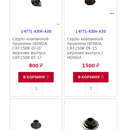
14771-KRN-A00
14771-KRN-A30
Седло клапанной
Седло клапанной
пружины HONDA
пружины HONDA
CRF250R 07-07
CRF250R 09-15
верхнее выпуск
верхнее выпуск /
CRF250X 07-17
HONDA
верхнее
800 ₽
1500 ₽
впуск=выпуск /
HONDA
В КОРЗИНУ
В КОРЗИНУ