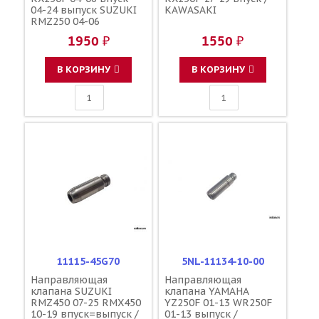
04-24 выпуск SUZUKI
KAWASAKI
RMZ250 04-06
впуск=выпуск /
1950 ₽
1550 ₽
KAWASAKI K4900-
20003
В КОРЗИНУ
В КОРЗИНУ
11115-45G70
5NL-11134-10-00
Направляющая
Направляющая
клапана SUZUKI
клапана YAMAHA
RMZ450 07-25 RMX450
YZ250F 01-13 WR250F
10-19 впуск=выпуск /
01-13 выпуск /