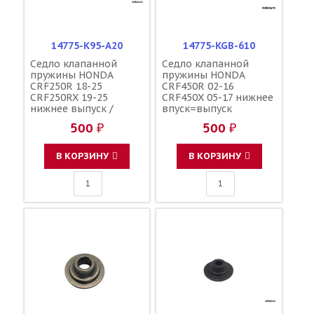
14775-K95-A20
14775-KGB-610
Седло клапанной
Седло клапанной
пружины HONDA
пружины HONDA
CRF250R 18-25
CRF450R 02-16
CRF250RX 19-25
CRF450X 05-17 нижнее
нижнее выпуск /
впуск=выпуск
HONDA
СRF450X 19-21 нижнее
500 ₽
500 ₽
впуск / HONDA
В КОРЗИНУ
В КОРЗИНУ