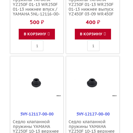
YZ250F 01-13 WR250F
YZ250F 01-13 WR250F
01-13 нижнее впуск /
01-13 нижнее выпуск
YAMAHA 5NL-12116-00-
YZ450F 03-09 WR450F
00
03-15 нижнее
500 ₽
400 ₽
впуск=выпуск /
YAMAHA
В КОРЗИНУ
В КОРЗИНУ
5VY-12117-00-00
5VY-12127-00-00
Седло клапанной
Седло клапанной
пружины YAMAHA
пружины YAMAHA
YZ250F 10-13 верхнее
YZ250F 10-13 верхнее