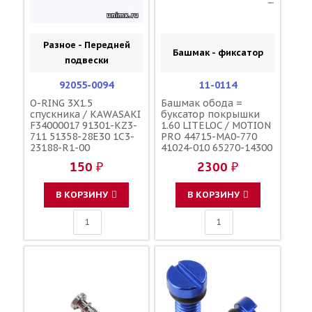
Разное - Передней
Башмак - фиксатор
подвески
92055-0094
11-0114
O-RING 3X1.5
Башмак обода =
спускника / KAWASAKI
буксатор покрышки
F34000017 91301-KZ3-
1.60 LITELOC / MOTION
711 51358-28E30 1C3-
PRO 44715-MA0-770
23188-R1-00
41024-010 65270-14300
5SF-25394-00-00
150 ₽
2300 ₽
В КОРЗИНУ
В КОРЗИНУ