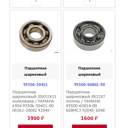
Подшипник
Подшипник
шариковый
шариковый
93306-30421
93300-60801-00
Подшипник
Подшипник
шариковый 20X52X15
шариковый 8X22X7
коленвала / YAMAHA
помпы / YAMAHA
6304 93306-30421-00
93300-60814-00
09262-20082 92045-
608MC3 92045-1048
1059 47030083000
92045-1212 92045-1497
3900 ₽
1600 ₽