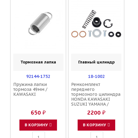
Тормозная лапка
Главный цилиндр
92144-1752
18-1002
Пружина лапки
Ремкомплект
тормоза 49мм /
переднего
KAWASAKI
тормозного цилиндра
HONDA KAWASAKI
SUZUKI YAMAHA /
MOOSE RACING 45530-
650 ₽
2200 ₽
KCE-671 43020-1123
43020-0016 43020-1115
59600-36830 59600-
В КОРЗИНУ
В КОРЗИНУ
37810 5NY-W0041-01-
00