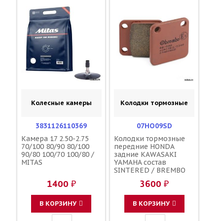
Колесные камеры
Колодки тормозные
3831126110369
07HO09SD
Камера 17 2.50-2.75
Колодки тормозные
70/100 80/90 80/100
передние HONDA
90/80 100/70 100/80 /
задние KAWASAKI
MITAS
YAMAHA состав
SINTERED / BREMBO
686CM 06455-KSE-006
1400 ₽
3600 ₽
06455-KSE-016 43082-
1205 43082-1241
43082-0043 5PA-
В КОРЗИНУ
В КОРЗИНУ
W0046-50-00 BR8-
25806-00-00