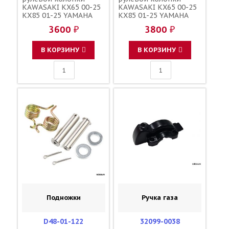
KAWASAKI KX65 00-25
KAWASAKI KX65 00-25
KX85 01-25 YAMAHA
KX85 01-25 YAMAHA
YZ65 18-25 YZ85 02-25
YZ65 18-25 YZ85 02-25
3600 ₽
3800 ₽
/ ALL BALLS 32005JRRS
/ ZORO PARTS 22-1022
92116-1065 93332-
32005JRRS 92116-1065
00059-00 93332-00079-
93332-00059-00 93332-
В КОРЗИНУ
В КОРЗИНУ
00
00079-00
Подножки
Ручка газа
D48-01-122
32099-0038