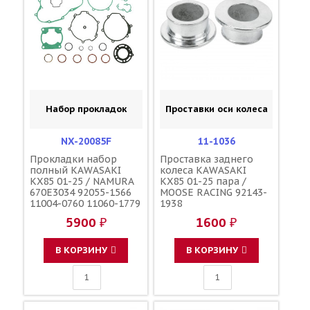
Набор прокладок
Проставки оси колеса
NX-20085F
11-1036
Прокладки набор
Проставка заднего
полный KAWASAKI
колеса KAWASAKI
KX85 01-25 / NAMURA
KX85 01-25 пара /
670E3034 92055-1566
MOOSE RACING 92143-
11004-0760 11060-1779
1938
11060-1778 11061-0889
5900 ₽
1600 ₽
11061-0122 11061-0184
11061-0194 11061-0869
11060-1842
В КОРЗИНУ
В КОРЗИНУ