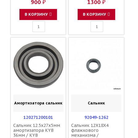
900 ₽
1300 ₽
57110-27C00 46019-
1C3-83922-51-00 5MV-
0023 46019-1054
83922-00-00
В КОРЗИНУ
В КОРЗИНУ
Амортизатора сальник
Сальник
120271200101
92049-1262
Сальник 12.5x27x5мм
Сальник 12X18X4
амортизатора KYB
флажкового
36мм / KYB
механизма /