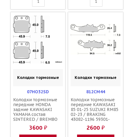
Колодки тормозные
Колодки тормозные
07HO32SD
812CM44
Колодки тормозные
Колодки тормозные
передние HONDA
передние KAWASAKI
задние KAWASAKI
85 01-25 SUZUKI RM85
YAMAHA состав
02-23 / BRAKING
SINTERED / BREMBO
43082-1196 59301-
686CM 06455-KSE-006
03820
3600 ₽
2600 ₽
06455-KSE-016 43082-
1205 43082-1241