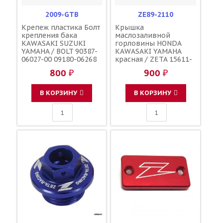
2009-GTB
ZE89-2110
Крепеж пластика Болт
Крышка
крепления бака
маслозаливной
KAWASAKI SUZUKI
горловины HONDA
YAMAHA / BOLT 90387-
KAWASAKI YAMAHA
06027-00 09180-06268
красная / ZETA 15611-
92027-1966
KA4-710 91303-800-000
800 ₽
900 ₽
16115-018 3Y1-15363-
00-00 3Y1-15363-10-00
В КОРЗИНУ
В КОРЗИНУ