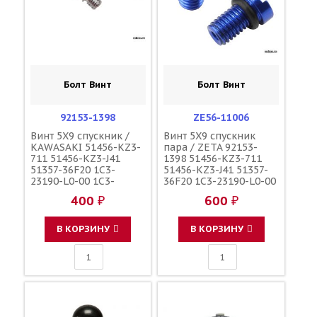
Болт Винт
Болт Винт
92153-1398
ZE56-11006
Винт 5X9 спускник /
Винт 5X9 спускник
KAWASAKI 51456-KZ3-
пара / ZETA 92153-
711 51456-KZ3-J41
1398 51456-KZ3-711
51357-36F20 1C3-
51456-KZ3-J41 51357-
23190-L0-00 1C3-
36F20 1C3-23190-L0-00
23190-L1-00
1C3-23190-L1-00
400 ₽
600 ₽
110090000601
110090000601
110090000501
110090000501
F45300001
F45300001
В КОРЗИНУ
В КОРЗИНУ