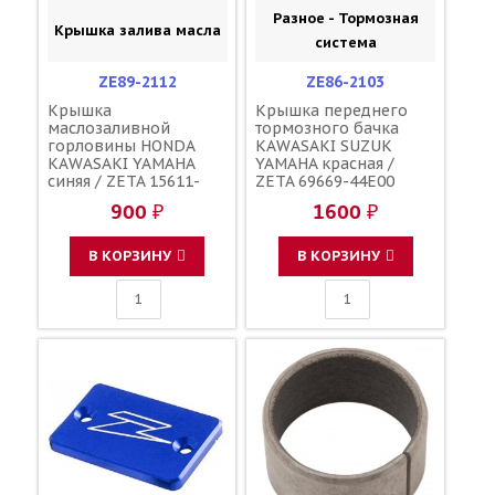
Разное - Тормозная
Крышка залива масла
система
ZE89-2112
ZE86-2103
Крышка
Крышка переднего
маслозаливной
тормозного бачка
горловины HONDA
KAWASAKI SUZUK
KAWASAKI YAMAHA
YAMAHA красная /
синяя / ZETA 15611-
ZETA 69669-44E00
KA4-710 91303-800-000
59669-27C01 59669-
900 ₽
1600 ₽
16115-018 3Y1-15363-
27C00 43026-0020 5MV-
00-00 3Y1-15363-10-00
25852-00-00 5MV-
25852-01-00
В КОРЗИНУ
В КОРЗИНУ