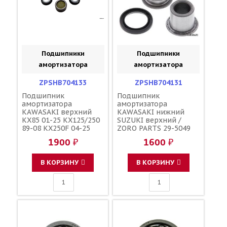
Подшипники
Подшипники
амортизатора
амортизатора
ZPSHB704133
ZPSHB704131
Подшипник
Подшипник
амортизатора
амортизатора
KAWASAKI верхний
KAWASAKI нижний
KX85 01-25 KX125/250
SUZUKI верхний /
89-08 KX250F 04-25
ZORO PARTS 29-5049
KX450F 06-25 KLX450R
29-5022 29-1003
1900 ₽
1600 ₽
08-19 SUZUKI RMZ250
04-06 нижний
KX125/250 89-97 KX500
В КОРЗИНУ
В КОРЗИНУ
89-04 / ZORO PARTS
29-1002 92092-1016
92049-1330 92049-0069
42036-0030 92046-1192
92046-1301