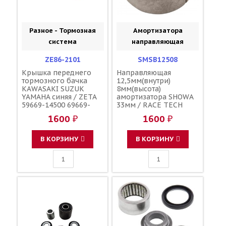
Разное - Тормозная
Амортизатора
система
направляющая
ZE86-2101
SMSB12508
Крышка переднего
Направляющая
тормозного бачка
12,5мм(внутри)
KAWASAKI SUZUK
8мм(высота)
YAMAHA синяя / ZETA
амортизатора SHOWA
59669-14500 69669-
33мм / RACE TECH
44E00 59669-27C01
1600 ₽
1600 ₽
59669-27C00 43026-
0020 5MV-25852-00-00
5MV-25852-01-00
В КОРЗИНУ
В КОРЗИНУ