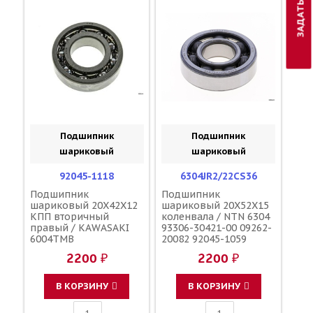
Подшипник
Подшипник
шариковый
шариковый
92045-1118
6304JR2/22CS36
Подшипник
Подшипник
шариковый 20X42X12
шариковый 20X52X15
КПП вторичный
коленвала / NTN 6304
правый / KAWASAKI
93306-30421-00 09262-
6004TMB
20082 92045-1059
47030083000
2200 ₽
2200 ₽
В КОРЗИНУ
В КОРЗИНУ