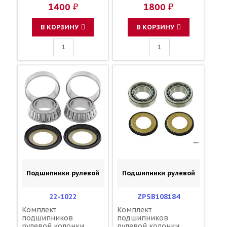
601B6202UU 92049-
KAWASAKI KX65 00-25
1400 ₽
1800 ₽
1469
+ сальники / ALL
BALLS 601B6301UU
92045-1062 92049-1257
В КОРЗИНУ
В КОРЗИНУ
Подшипники рулевой
Подшипники рулевой
22-1022
ZPSB108184
Комплект
Комплект
подшипников
подшипников
рулевой колонки
рулевой колонки