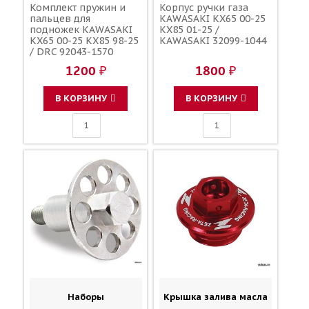
Комплект пружин и
Корпус ручки газа
пальцев для
KAWASAKI KX65 00-25
подножек KAWASAKI
KX85 01-25 /
KX65 00-25 KX85 98-25
KAWASAKI 32099-1044
/ DRC 92043-1570
92043-1643 92145-1106
1200 ₽
1800 ₽
92145-1107 92145-0951
92145-0952 92043-1764
В КОРЗИНУ
В КОРЗИНУ
Наборы
Крышка залива масла