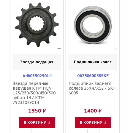
Звезда ведущая
Подшипники колес
A46033029014
0625060058SKF
Звезда передняя
Подшипник заднего
ведущая KTM HQV
колеса 25X47X12 / SKF
125/250/300/450/500
6005
зубов 14 / KTM
79233029014
1950 ₽
1400 ₽
В КОРЗИНУ
В КОРЗИНУ