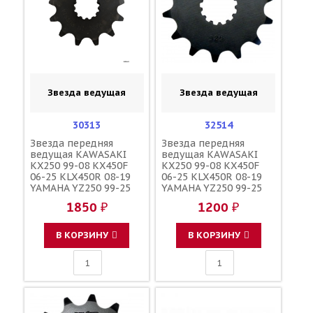
Звезда ведущая
Звезда ведущая
30313
32514
Звезда передняя
Звезда передняя
ведущая KAWASAKI
ведущая KAWASAKI
KX250 99-08 KX450F
KX250 99-08 KX450F
06-25 KLX450R 08-19
06-25 KLX450R 08-19
YAMAHA YZ250 99-25
YAMAHA YZ250 99-25
YZF/WR450F 03-25
YZF/WR450F 03-25
1850 ₽
1200 ₽
YZ450FX 16-25 зубов
YZ450FX 16-25 зубов
13 / MRP 3A113 13144-
14 / SUNSTAR 3A114
0017 13144-0063
JTF565 13144-1295
В КОРЗИНУ
В КОРЗИНУ
13144-0041 JTF565
9383E-14215-00
9383E-13233-00 5TJ-
17460-00-00 13144-
1294