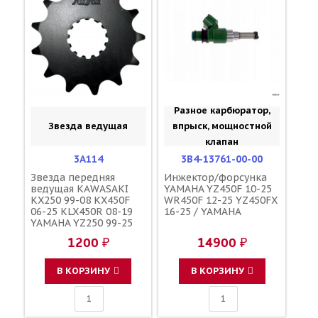
Разное карбюратор,
Звезда ведущая
впрыск, мощностной
клапан
3A114
3B4-13761-00-00
Звезда передняя
Инжектор/форсунка
ведущая KAWASAKI
YAMAHA YZ450F 10-25
KX250 99-08 KX450F
WR450F 12-25 YZ450FX
06-25 KLX450R 08-19
16-25 / YAMAHA
YAMAHA YZ250 99-25
YZF/WR450F 03-25
1200 ₽
14900 ₽
YZ450FX 16-25 зубов
14 / SUNSTAR JTF1565
452--520-14
В КОРЗИНУ
В КОРЗИНУ