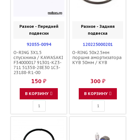
Разное - Передней
Разное - Задняя
подвески
подвеска
92055-0094
120225000201
O-RING 3X1.5
O-RING 50x2.5мм
спускника / KAWASAKI
поршня амортизатора
F34000017 91301-KZ3-
KYB 50мм / KYB
711 51358-28E30 1C3-
23188-R1-00
150 ₽
300 ₽
В КОРЗИНУ
В КОРЗИНУ