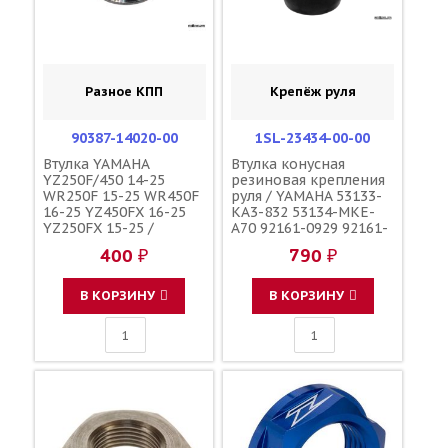
Разное КПП
Крепёж руля
90387-14020-00
1SL-23434-00-00
Втулка YAMAHA
Втулка конусная
YZ250F/450 14-25
резиновая крепления
WR250F 15-25 WR450F
руля / YAMAHA 53133-
16-25 YZ450FX 16-25
KA3-832 53134-MKE-
YZ250FX 15-25 /
A70 92161-0929 92161-
YAMAHA
1195 56241-49H40
400 ₽
790 ₽
92161-0113 56241-
10H10 56241-10H11
В КОРЗИНУ
В КОРЗИНУ