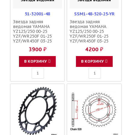
51-32001-48
SSM1-48-520-25-YR
Звезда задняя
Звезда задняя
ведомая YAMAHA
ведомая YAMAHA
YZ125/250 00-25
YZ125/250 00-25
YZF/WR250F 01-25
YZF/WR250F 01-25
YZF/WR450F 03-25
YZF/WR450F 03-25
YZ250/450FX 15-25
YZ250/450FX 15-25
3900 ₽
4200 ₽
зубов 48 / ESJOT
зубов 48 / MRP JTR251
JTR251 1-3592-48 17D-
1-3592-48
25448-50-00 5GS-
В КОРЗИНУ
В КОРЗИНУ
25448-50-00