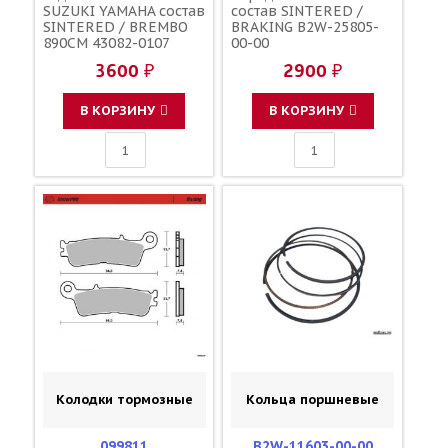
SUZUKI YAMAHA состав
состав SINTERED /
SINTERED / BREMBO
BRAKING B2W-25805-
890CM 43082-0107
00-00
43082-0048 43082-0183
3600 ₽
2900 ₽
43082-0201 43082-0221
69100-28820 1C3-
W0046-50-00 1C3-
В КОРЗИНУ
В КОРЗИНУ
W0046-B0-00
Колодки тормозные
Кольца поршневые
099811
B2W-11603-00-00