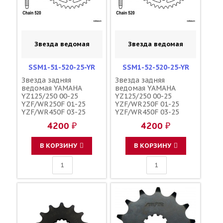
Звезда ведомая
Звезда ведомая
SSM1-51-520-25-YR
SSM1-52-520-25-YR
Звезда задняя
Звезда задняя
ведомая YAMAHA
ведомая YAMAHA
YZ125/250 00-25
YZ125/250 00-25
YZF/WR250F 01-25
YZF/WR250F 01-25
YZF/WR450F 03-25
YZF/WR450F 03-25
YZ250/450FX 15-25
YZ250/450FX 15-25
4200 ₽
4200 ₽
зубов 51 / MRP JTR251
зубов 52 / MRP JTR251
1-3592-51
1-3592-52
В КОРЗИНУ
В КОРЗИНУ