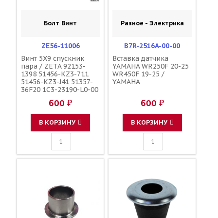
Болт Винт
Разное - Электрика
ZE56-11006
B7R-2516A-00-00
Винт 5X9 спускник
Вставка датчика
пара / ZETA 92153-
YAMAHA WR250F 20-25
1398 51456-KZ3-711
WR450F 19-25 /
51456-KZ3-J41 51357-
YAMAHA
36F20 1C3-23190-L0-00
1C3-23190-L1-00
600 ₽
600 ₽
110090000601
110090000501
F45300001
В КОРЗИНУ
В КОРЗИНУ