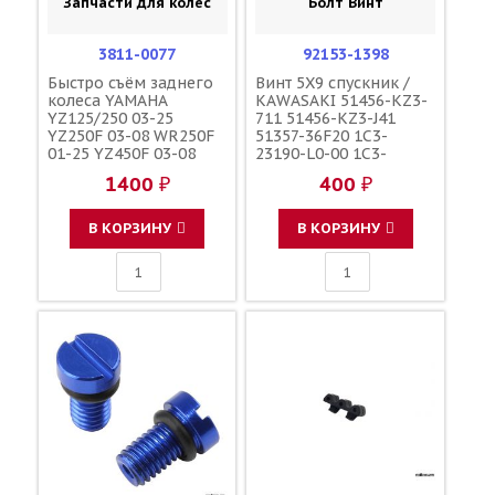
Запчасти для колес
Болт Винт
3811-0077
92153-1398
Быстро съём заднего
Винт 5X9 спускник /
колеса YAMAHA
KAWASAKI 51456-KZ3-
YZ125/250 03-25
711 51456-KZ3-J41
YZ250F 03-08 WR250F
51357-36F20 1C3-
01-25 YZ450F 03-08
23190-L0-00 1C3-
WR450F 03-25
23190-L1-00
1400 ₽
400 ₽
YZ250/450FX 16-25 /
110090000601
MOOSE RACING
110090000501
F45300001
В КОРЗИНУ
В КОРЗИНУ