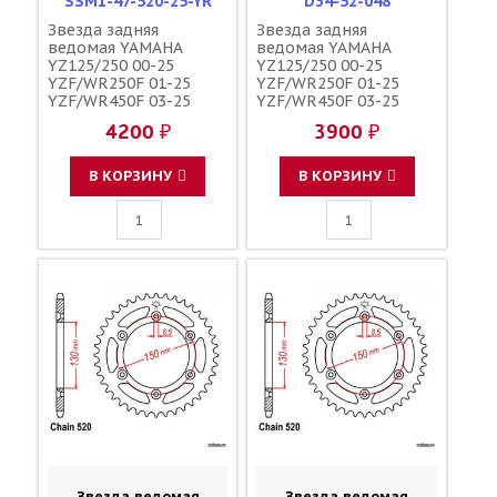
SSM1-47-520-25-YR
D34-52-048
Звезда задняя
Звезда задняя
ведомая YAMAHA
ведомая YAMAHA
YZ125/250 00-25
YZ125/250 00-25
YZF/WR250F 01-25
YZF/WR250F 01-25
YZF/WR450F 03-25
YZF/WR450F 03-25
YZ250/450FX 15-25
YZ250/450FX 15-25
4200 ₽
3900 ₽
зубов 47 / MRP JTR251
зубов 48 / DRC JTR251
1-3592-47
1-3592-48 17D-25448-
50-00 5GS-25448-50-00
В КОРЗИНУ
В КОРЗИНУ
Звезда ведомая
Звезда ведомая