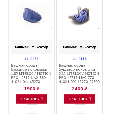
Башмак - фиксатор
Башмак - фиксатор
11-0059
11-0116
Башмак обода =
Башмак обода =
буксатор покрышки
буксатор покрышки
1.85 LITELOC / MOTION
2.15 LITELOC / MOTION
PRO 42715-KA2-680
PRO 42715-MA0-770
41024-011 65270-
41024-009 65270-29F00
43D00 4XM-25394-00-
65270-28E00 3JE-
1900 ₽
2400 ₽
00
25394-00-00
В КОРЗИНУ
В КОРЗИНУ