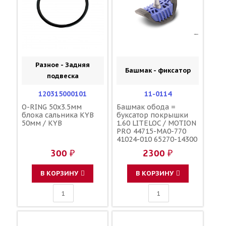
Разное - Задняя
Башмак - фиксатор
подвеска
120315000101
11-0114
O-RING 50x3.5мм
Башмак обода =
блока сальника KYB
буксатор покрышки
50мм / KYB
1.60 LITELOC / MOTION
PRO 44715-MA0-770
41024-010 65270-14300
5SF-25394-00-00
300 ₽
2300 ₽
В КОРЗИНУ
В КОРЗИНУ