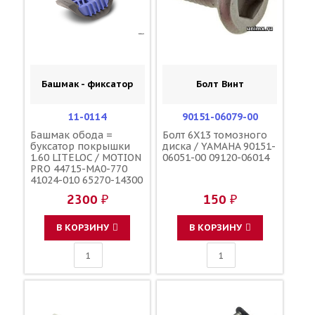
Башмак - фиксатор
Болт Винт
11-0114
90151-06079-00
Башмак обода =
Болт 6X13 томозного
буксатор покрышки
диска / YAMAHA 90151-
1.60 LITELOC / MOTION
06051-00 09120-06014
PRO 44715-MA0-770
41024-010 65270-14300
5SF-25394-00-00
2300 ₽
150 ₽
В КОРЗИНУ
В КОРЗИНУ