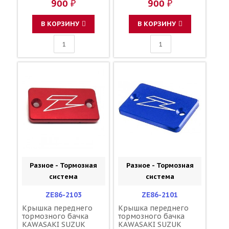
900 ₽
900 ₽
16115-018 3Y1-15363-
16115-018 3Y1-15363-
00-00 3Y1-15363-10-00
00-00 3Y1-15363-10-00
В КОРЗИНУ
В КОРЗИНУ
Разное - Тормозная
Разное - Тормозная
система
система
ZE86-2103
ZE86-2101
Крышка переднего
Крышка переднего
тормозного бачка
тормозного бачка
KAWASAKI SUZUK
KAWASAKI SUZUK