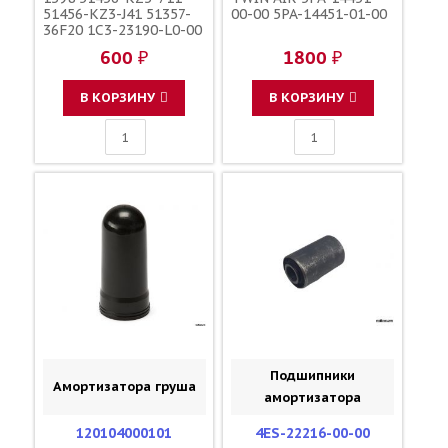
51456-KZ3-J41 51357-
00-00 5PA-14451-01-00
36F20 1C3-23190-L0-00
1C3-23190-L1-00
600 ₽
1800 ₽
110090000601
110090000501
F45300001
В КОРЗИНУ
В КОРЗИНУ
Подшипники
Амортизатора груша
амортизатора
120104000101
4ES-22216-00-00