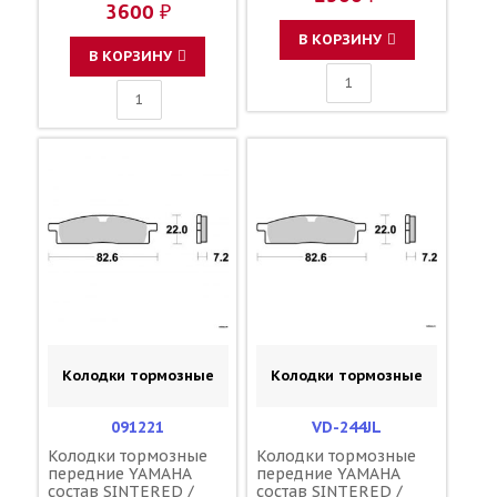
3600 ₽
06455-KSE-016 43082-
1205 43082-1241
В КОРЗИНУ
43082-0043 5PA-
В КОРЗИНУ
W0046-50-00 BR8-
25806-00-00
Колодки тормозные
Колодки тормозные
091221
VD-244JL
Колодки тормозные
Колодки тормозные
передние YAMAHA
передние YAMAHA
состав SINTERED /
состав SINTERED /