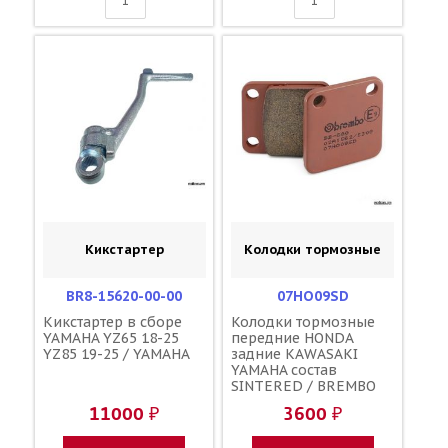
Кикстартер
Колодки тормозные
BR8-15620-00-00
07HO09SD
Кикстартер в сборе
Колодки тормозные
YAMAHA YZ65 18-25
передние HONDA
YZ85 19-25 / YAMAHA
задние KAWASAKI
YAMAHA состав
SINTERED / BREMBO
686CM 06455-KSE-006
11000 ₽
3600 ₽
06455-KSE-016 43082-
1205 43082-1241