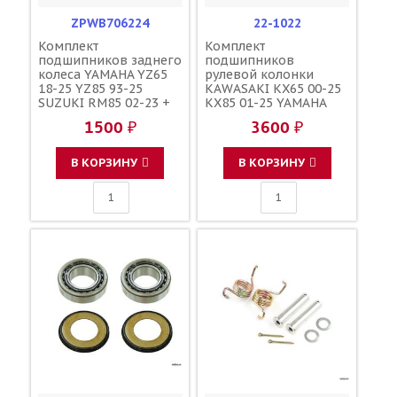
ZPWB706224
22-1022
Комплект
Комплект
подшипников заднего
подшипников
колеса YAMAHA YZ65
рулевой колонки
18-25 YZ85 93-25
KAWASAKI KX65 00-25
SUZUKI RM85 02-23 +
KX85 01-25 YAMAHA
сальники / ZORO
YZ65 18-25 YZ85 02-25
1500 ₽
3600 ₽
PARTS 25-1168 93306-
/ ALL BALLS 32005JRRS
00201-00 93306-20203-
92116-1065 93332-
00 93102-20009-00
00059-00 93332-00079-
В КОРЗИНУ
В КОРЗИНУ
00