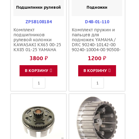
Подшипники рулевой
Подножки
ZPSB108184
D48-01-110
Комплект
Комплект пружин и
подшипников
пальцев для
рулевой колонки
подножек YAMAHA /
KAWASAKI KX65 00-25
DRC 90240-10142-00
KX85 01-25 YAMAHA
90240-10004-00 90508-
YZ65 18-25 YZ85 02-25
28015-00 90508-28018-
3800 ₽
1200 ₽
/ ZORO PARTS 22-1022
00
32005JRRS 92116-1065
93332-00059-00 93332-
В КОРЗИНУ
В КОРЗИНУ
00079-00