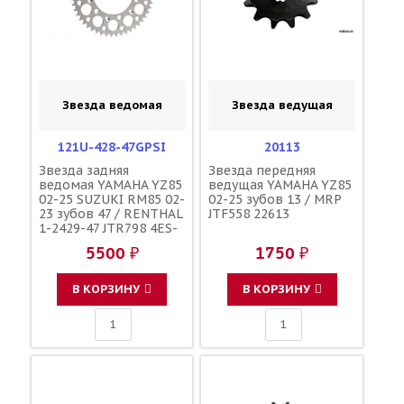
Звезда ведомая
Звезда ведущая
121U-428-47GPSI
20113
Звезда задняя
Звезда передняя
ведомая YAMAHA YZ85
ведущая YAMAHA YZ85
02-25 SUZUKI RM85 02-
02-25 зубов 13 / MRP
23 зубов 47 / RENTHAL
JTF558 22613
1-2429-47 JTR798 4ES-
25447-20-00 4ES-
5500 ₽
1750 ₽
25447-10-00 64511-
03B00
В КОРЗИНУ
В КОРЗИНУ