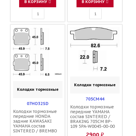
43082-0043 5PA-
В КОРЗИНУ
В КОРЗИНУ
W0046-50-00 BR8-
25806-00-00
Колодки тормозные
Колодки тормозные
705CM44
07HO32SD
Колодки тормозные
Колодки тормозные
передние YAMAHA
передние HONDA
состав SINTERED /
задние KAWASAKI
BRAKING 705CM BP-
YAMAHA состав
109 5PA-W0045-00-00
SINTERED / BREMBO
2900 ₽
686CM 06455-KSE-006