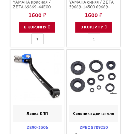
YAMAHA красная /
YAMAHA синяя / ZETA
ZETA 69669-44E00
59669-14500 69669-
59669-27C01 59669-
44E00 59669-27C01
1600 ₽
1600 ₽
27C00 43026-0020 5MV-
59669-27C00 43026-
25852-00-00 5MV-
0020 5MV-25852-00-00
25852-01-00
5MV-25852-01-00
В КОРЗИНУ
В КОРЗИНУ
Лапка КПП
Сальники двигателя
ZE90-3306
ZPEOS709250