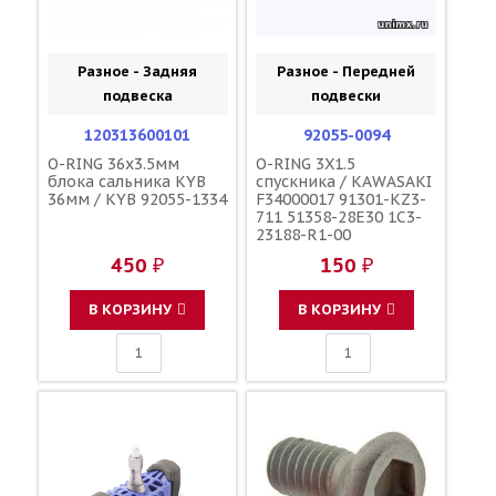
Разное - Задняя
Разное - Передней
подвеска
подвески
120313600101
92055-0094
O-RING 36x3.5мм
O-RING 3X1.5
блока сальника KYB
спускника / KAWASAKI
36мм / KYB 92055-1334
F34000017 91301-KZ3-
711 51358-28E30 1C3-
23188-R1-00
450 ₽
150 ₽
В КОРЗИНУ
В КОРЗИНУ