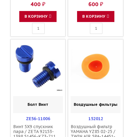
23190-L1-00
1C3-23190-L1-00
400 ₽
600 ₽
110090000601
110090000601
110090000501
110090000501
F45300001
F45300001
В КОРЗИНУ
В КОРЗИНУ
Болт Винт
Воздушные фильтры
ZE56-11006
152012
Винт 5X9 спускник
Воздушный фильтр
пара / ZETA 92153-
YAMAHA YZ85 02-25 /
1398 51456-KZ3-711
TWIN AIR 5PA-14451-