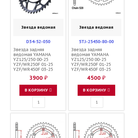
Звезда ведомая
Звезда ведомая
D34-52-050
5TJ-25450-80-00
Звезда задняя
Звезда задняя
ведомая YAMAHA
ведомая YAMAHA
YZ125/250 00-25
YZ125/250 00-25
YZF/WR250F 01-25
YZF/WR250F 01-25
YZF/WR450F 03-25
YZF/WR450F 03-25
YZ250/450FX 15-25
YZ250/450FX 15-25
3900 ₽
4500 ₽
зубов 50 / DRC JTR251
зубов 50 / YAMAHA
1-3592-50 B2W-25450-
JTR251 B2W-25450-00-
00-00 5TJ-25450-80-00
00
В КОРЗИНУ
В КОРЗИНУ