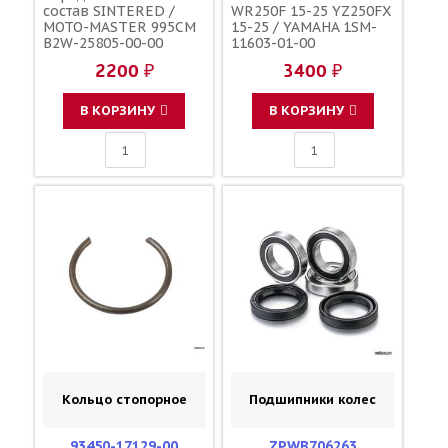
состав SINTERED /
WR250F 15-25 YZ250FX
MOTO-MASTER 995CM
15-25 / YAMAHA 1SM-
B2W-25805-00-00
11603-01-00
2200 ₽
3400 ₽
В КОРЗИНУ
В КОРЗИНУ
Кольцо стопорное
Подшипники колес
93450-17129-00
ZPWB706263