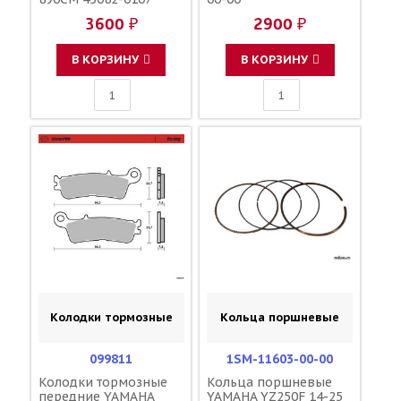
43082-0048 43082-0183
3600 ₽
2900 ₽
43082-0201 43082-0221
69100-28820 1C3-
W0046-50-00 1C3-
В КОРЗИНУ
В КОРЗИНУ
W0046-B0-00
Колодки тормозные
Кольца поршневые
099811
1SM-11603-00-00
Колодки тормозные
Кольца поршневые
передние YAMAHA
YAMAHA YZ250F 14-25