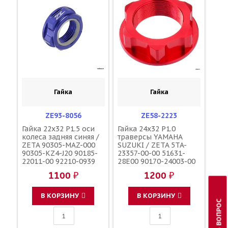
Гайка
Гайка
ZE93-8056
ZE58-2223
Гайка 22x32 P1.5 оси
Гайка 24x32 P1.0
колеса задняя синяя /
траверсы YAMAHA
ZETA 90305-MAZ-000
SUZUKI / ZETA 5TA-
90305-KZ4-J20 90185-
23357-00-00 51631-
22011-00 92210-0939
28E00 90170-24003-00
09159-22007
90179-24004-00
1100 ₽
1200 ₽
В КОРЗИНУ
В КОРЗИНУ
ЗАДАТЬ ВОПРОС