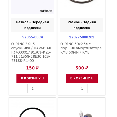
Разное - Передней
Разное - Задняя
подвески
подвеска
92055-0094
120225000201
O-RING 3X1.5
O-RING 50x2.5мм
спускника / KAWASAKI
поршня амортизатора
F34000017 91301-KZ3-
KYB 50мм / KYB
711 51358-28E30 1C3-
23188-R1-00
150 ₽
300 ₽
В КОРЗИНУ
В КОРЗИНУ