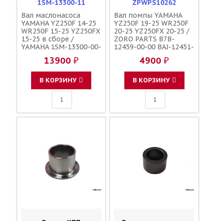
1SM-13300-11
ZPWPS10262
Вал маслонасоса
Вал помпы YAMAHA
YAMAHA YZ250F 14-25
YZ250F 19-25 WR250F
WR250F 15-25 YZ250FX
20-25 YZ250FX 20-25 /
15-25 в сборе /
ZORO PARTS B7B-
YAMAHA 1SM-13300-00-
12459-00-00 BAJ-12451-
00 1SM-13300-10-00
00-00
13900 ₽
4900 ₽
1SM-13300-11-00
В КОРЗИНУ
В КОРЗИНУ