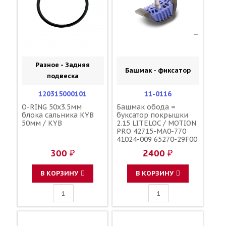
Разное - Задняя
Башмак - фиксатор
подвеска
120315000101
11-0116
O-RING 50x3.5мм
Башмак обода =
блока сальника KYB
буксатор покрышки
50мм / KYB
2.15 LITELOC / MOTION
PRO 42715-MA0-770
41024-009 65270-29F00
65270-28E00 3JE-
300 ₽
2400 ₽
25394-00-00
В КОРЗИНУ
В КОРЗИНУ