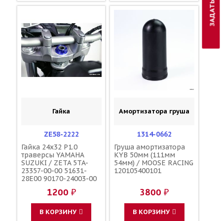
Гайка
Амортизатора груша
ZE58-2222
1314-0662
Гайка 24x32 P1.0
Груша амортизатора
траверсы YAMAHA
KYB 50мм (111мм
SUZUKI / ZETA 5TA-
54мм) / MOOSE RACING
23357-00-00 51631-
120105400101
28E00 90170-24003-00
90179-24004-00
1200 ₽
3800 ₽
В КОРЗИНУ
В КОРЗИНУ