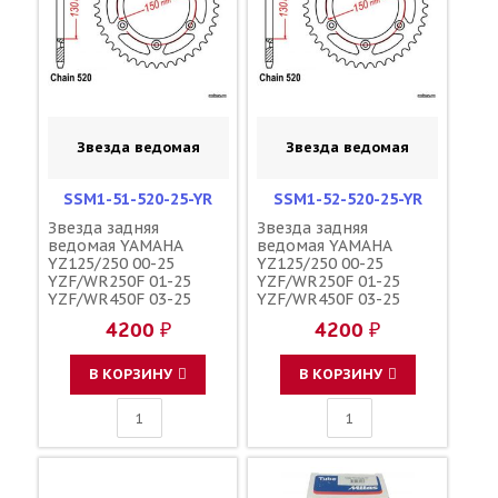
Звезда ведомая
Звезда ведомая
SSM1-51-520-25-YR
SSM1-52-520-25-YR
Звезда задняя
Звезда задняя
ведомая YAMAHA
ведомая YAMAHA
YZ125/250 00-25
YZ125/250 00-25
YZF/WR250F 01-25
YZF/WR250F 01-25
YZF/WR450F 03-25
YZF/WR450F 03-25
YZ250/450FX 15-25
YZ250/450FX 15-25
4200 ₽
4200 ₽
зубов 51 / MRP JTR251
зубов 52 / MRP JTR251
1-3592-51
1-3592-52
В КОРЗИНУ
В КОРЗИНУ