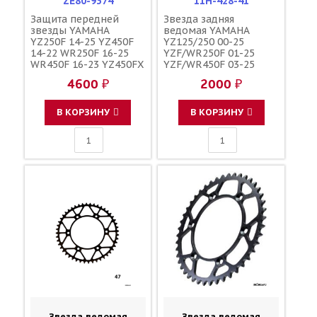
ZE80-9374
11H-428-41
Защита передней
Звезда задняя
звезды YAMAHA
ведомая YAMAHA
YZ250F 14-25 YZ450F
YZ125/250 00-25
14-22 WR250F 16-25
YZF/WR250F 01-25
WR450F 16-23 YZ450FX
YZF/WR450F 03-25
16-23 YZ250FX 15-25 /
YZ250/450FX 15-25
4600 ₽
2000 ₽
ZETA
зубов 41 / MXT 1-3592-
41 JTR251 150U-520-41
В КОРЗИНУ
В КОРЗИНУ
Звезда ведомая
Звезда ведомая