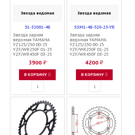
Звезда ведомая
Звезда ведомая
51-32001-48
SSM1-48-520-25-YR
Звезда задняя
Звезда задняя
ведомая YAMAHA
ведомая YAMAHA
YZ125/250 00-25
YZ125/250 00-25
YZF/WR250F 01-25
YZF/WR250F 01-25
YZF/WR450F 03-25
YZF/WR450F 03-25
YZ250/450FX 15-25
YZ250/450FX 15-25
3900 ₽
4200 ₽
зубов 48 / ESJOT
зубов 48 / MRP JTR251
JTR251 1-3592-48 17D-
1-3592-48
25448-50-00 5GS-
В КОРЗИНУ
В КОРЗИНУ
25448-50-00