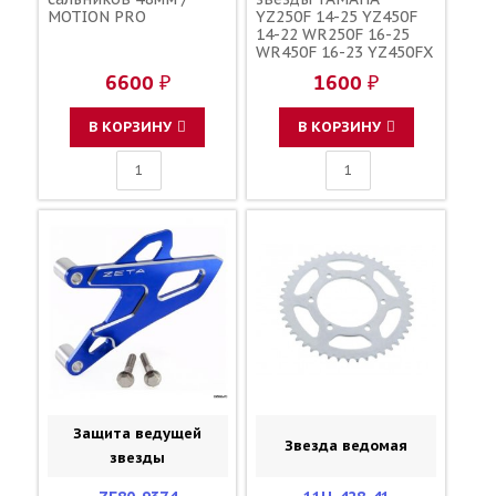
MOTION PRO
YZ250F 14-25 YZ450F
14-22 WR250F 16-25
WR450F 16-23 YZ450FX
16-23 YZ250FX 15-25 /
6600 ₽
1600 ₽
YAMAHA 1SL-15421-00-
00
В КОРЗИНУ
В КОРЗИНУ
Защита ведущей
Звезда ведомая
звезды