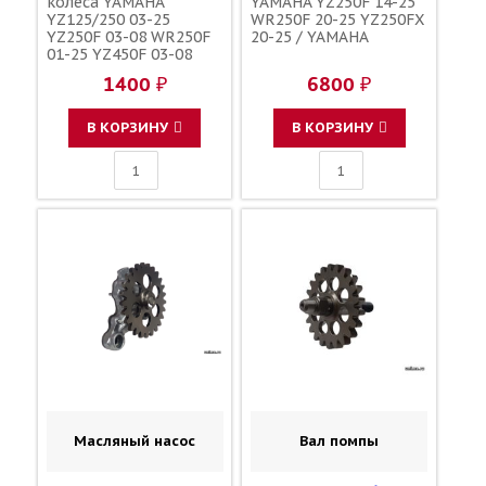
колеса YAMAHA
YAMAHA YZ250F 14-25
YZ125/250 03-25
WR250F 20-25 YZ250FX
YZ250F 03-08 WR250F
20-25 / YAMAHA
01-25 YZ450F 03-08
WR450F 03-25
1400 ₽
6800 ₽
YZ250/450FX 16-25 /
MOOSE RACING
В КОРЗИНУ
В КОРЗИНУ
Масляный насос
Вал помпы