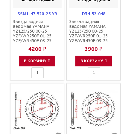
SSM1-47-520-25-YR
D34-52-048
Звезда задняя
Звезда задняя
ведомая YAMAHA
ведомая YAMAHA
YZ125/250 00-25
YZ125/250 00-25
YZF/WR250F 01-25
YZF/WR250F 01-25
YZF/WR450F 03-25
YZF/WR450F 03-25
YZ250/450FX 15-25
YZ250/450FX 15-25
4200 ₽
3900 ₽
зубов 47 / MRP JTR251
зубов 48 / DRC JTR251
1-3592-47
1-3592-48 17D-25448-
50-00 5GS-25448-50-00
В КОРЗИНУ
В КОРЗИНУ