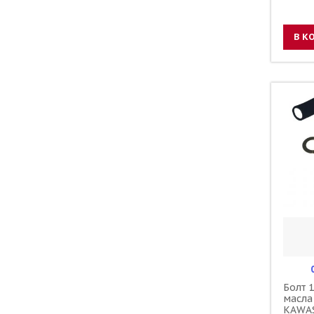
5SF-2
В К
Болт 
масла
KAWAS