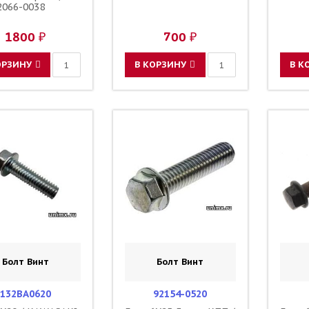
2066-0038
1800 ₽
700 ₽
ОРЗИНУ
В КОРЗИНУ
В К
Болт Винт
Болт Винт
132BA0620
92154-0520