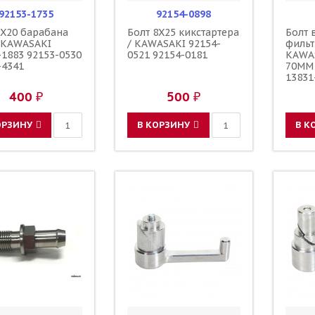
92153-1735
92154-0898
8X20 барабана
Болт 8X25 кикстартера
Болт 
 KAWASAKI
/ KAWASAKI 92154-
фильт
-1883 92153-0530
0521 92154-0181
KAWA
-4341
70ММ 
13831
37F20
400 ₽
500 ₽
90122
06005
ОРЗИНУ
В КОРЗИНУ
В К