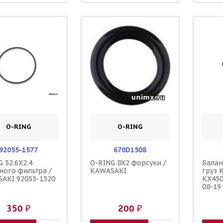
O-RING
O-RING
92055-1577
670D1508
G 52.6X2.4
O-RING 8X2 форсуки /
Балан
ного фильтра /
KAWASAKI
груз 
AKI 92055-1520
KX450
08-19
350 ₽
200 ₽