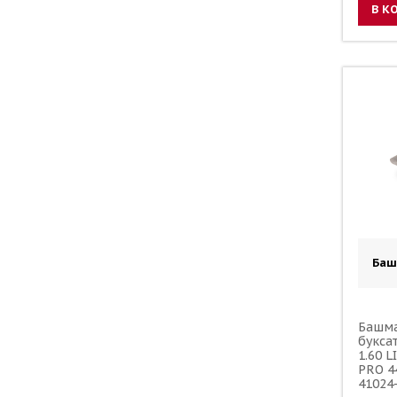
В К
Баш
Башма
букса
1.60 
PRO 4
41024