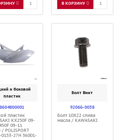
ОРЗИНУ
В КОРЗИНУ
дний и боковой
Болт Винт
пластик
8604800001
92066-0038
ой пластик
Болт 10X22 слива
AKI KX250F 09-
масла / KAWASAKI
450F 09-11
 / POLISPORT
-0153-27H 36001-