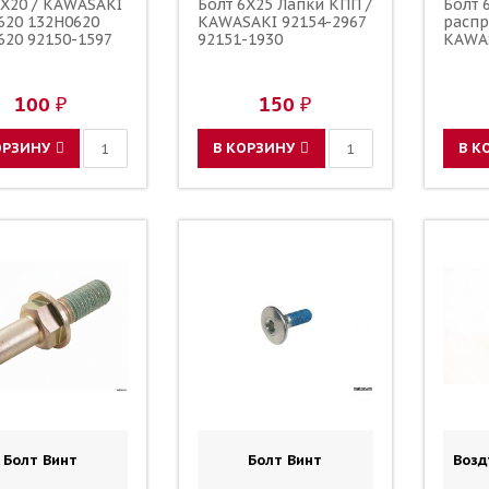
6X20 / KAWASAKI
Болт 6X25 Лапки КПП /
Болт
620 132H0620
KAWASAKI 92154-2967
распр
620 92150-1597
92151-1930
KAWA
100 ₽
150 ₽
ОРЗИНУ
В КОРЗИНУ
В К
Болт Винт
Болт Винт
Воз