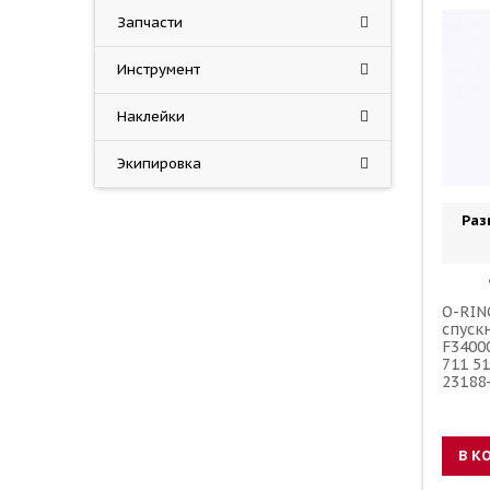
Запчасти
Инструмент
Наклейки
Экипировка
Раз
O-RIN
спуск
F3400
711 5
23188
В К