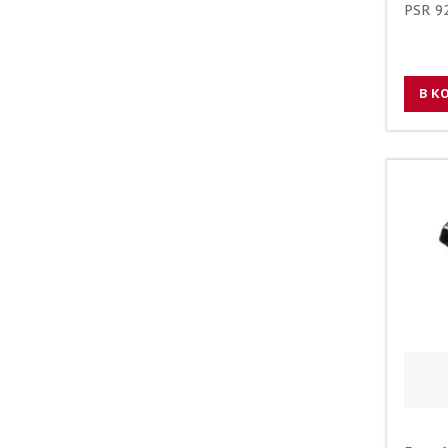
PSR 9
В К