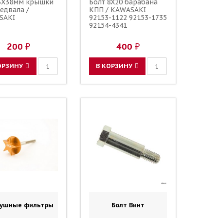
 6X38мм крышки
Болт 8X20 барабана
едвала /
КПП / KAWASAKI
SAKI
92153-1122 92153-1735
92154-4341
200 ₽
400 ₽
ОРЗИНУ
В КОРЗИНУ
душные фильтры
Болт Винт