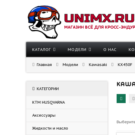
МАГАЗИН ВСЁ ДЛЯ КРОСС-ЭНДУ
КАТАЛОГ
МОДЕЛИ
О НАС
КО
Главная
Модели
Kawasaki
KX450F
KAWA
КАТЕГОРИИ
KTM HUSQVARNA
Аксессуары
Выберите
Жидкости и масло