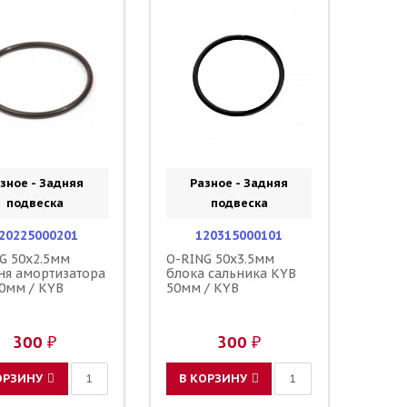
зное - Задняя
Разное - Задняя
подвеска
подвеска
20225000201
120315000101
G 50x2.5мм
O-RING 50x3.5мм
я амортизатора
блока сальника KYB
0мм / KYB
50мм / KYB
300 ₽
300 ₽
ОРЗИНУ
В КОРЗИНУ