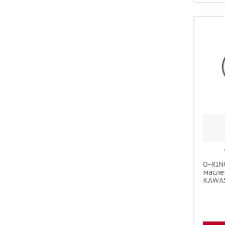
O-RIN
масле
KAWAS