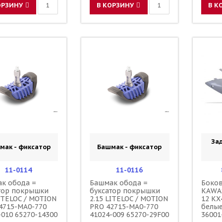
ОРЗИНУ
В КОРЗИНУ
В К
За
мак - фиксатор
Башмак - фиксатор
11-0114
11-0116
к обода =
Башмак обода =
Боков
тор покрышки
буксатор покрышки
KAWAS
LITELOC / MOTION
2.15 LITELOC / MOTION
12 KX
4715-MA0-770
PRO 42715-MA0-770
белые
-010 65270-14300
41024-009 65270-29F00
36001