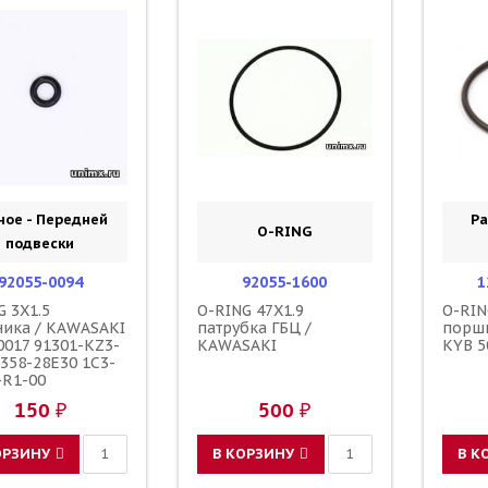
ное - Передней
Ра
O-RING
подвески
92055-0094
92055-1600
1
G 3X1.5
O-RING 47X1.9
O-RIN
ника / KAWASAKI
патрубка ГБЦ /
поршн
0017 91301-KZ3-
KAWASAKI
KYB 5
1358-28E30 1C3-
-R1-00
150 ₽
500 ₽
ОРЗИНУ
В КОРЗИНУ
В К