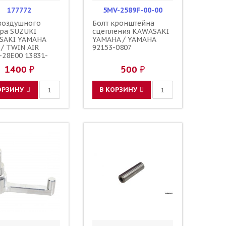
177772
5MV-2589F-00-00
воздушного
Болт кронштейна
ра SUZUKI
сцепления KAWASAKI
SAKI YAMAHA
YAMAHA / YAMAHA
/ TWIN AIR
92153-0807
-28E00 13831-
 90122-06035-00
1400 ₽
500 ₽
-06030-00 90122-
-00 92153-0623
ОРЗИНУ
В КОРЗИНУ