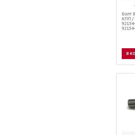
Болт 
КПП /
92154
92154
В К