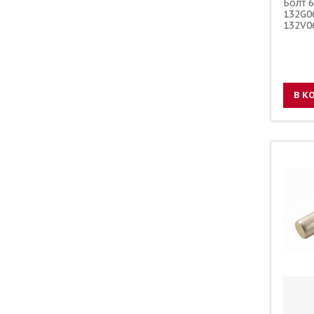
Болт 
132G0
132V0
В К