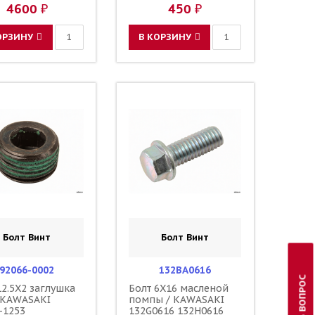
27H 36001-0151-
4600 ₽
450 ₽
6001-0153-25P
-0153-25N 36001-
25N
ОРЗИНУ
В КОРЗИНУ
Болт Винт
Болт Винт
92066-0002
132BA0616
ЗАДАТЬ ВОПРОС
12.5X2 заглушка
Болт 6X16 масленой
 KAWASAKI
помпы / KAWASAKI
-1253
132G0616 132H0616