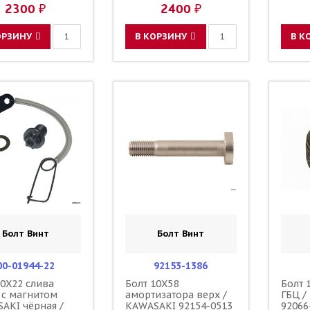
5394-00-00
65270-28E00 3JE-
0151-
2300 ₽
2400 ₽
25394-00-00
25P 3
36001
0151-
ОРЗИНУ
В КОРЗИНУ
В К
Болт Винт
Болт Винт
00-01944-22
92153-1386
10X22 слива
Болт 10X58
Болт 
 с магнитом
амортизатора верх /
ГБЦ /
AKI чёрная /
KAWASAKI 92154-0513
92066