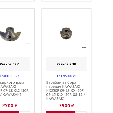
Разное ГРМ
Разное КПП
13041-0023
13145-0031
сирного вала
Барабан выбора
KAWASAKI
передач KAWASAKI
F 07-18 KLX450R
KX250F 09-16 KX450F
 / KAWASAKI
08-15 KLX450R 08-19 /
KAWASAKI
2700 ₽
3900 ₽