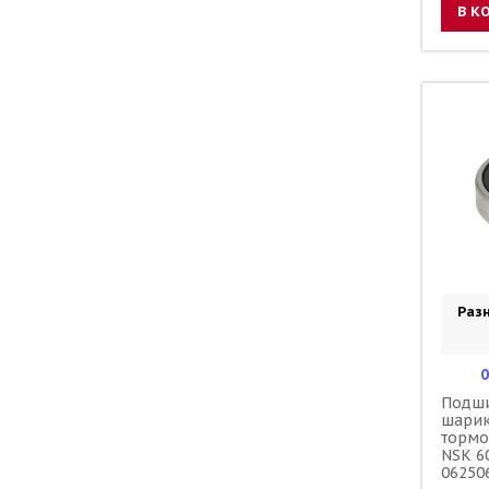
В К
Разн
0
Подш
шари
тормо
NSK 6
06250