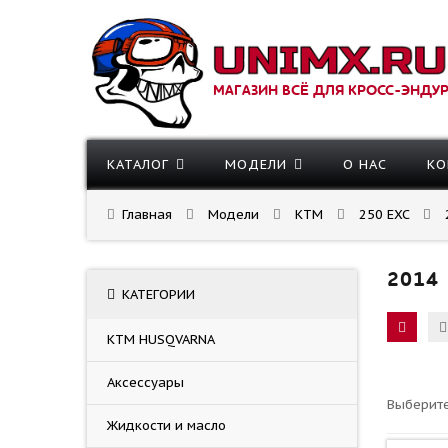
МАГАЗИН ВСЁ ДЛЯ КРОСС-ЭНДУ
КАТАЛОГ
МОДЕЛИ
О НАС
КО
Главная
Модели
KTM
250 EXC
2014
КАТЕГОРИИ
KTM HUSQVARNA
Аксессуары
Выберите
Жидкости и масло