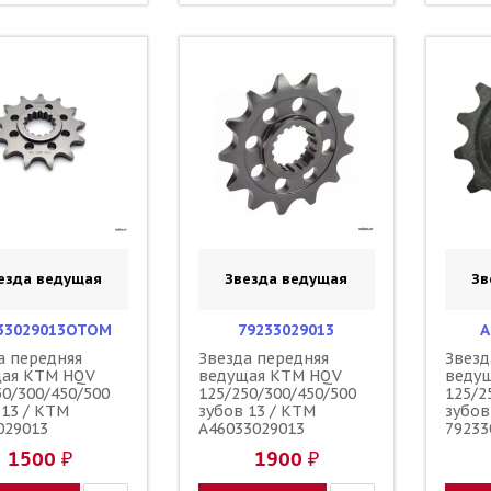
езда ведущая
Звезда ведущая
Зв
33029013OTOM
79233029013
A
а передняя
Звезда передняя
Звезд
щая KTM HQV
ведущая KTM HQV
веду
50/300/450/500
125/250/300/450/500
125/2
 13 / KTM
зубов 13 / KTM
зубов
029013
A46033029013
79233
3029013
1500 ₽
1900 ₽