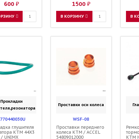
RODS 
600 ₽
1500 ₽
ОРЗИНУ
В КОРЗИНУ
В К
Прокладки
Проставки оси колеса
Гл
теля,резонатора
770440030U
WSF-08
адка глушителя
Проставки переднего
Ремко
атора KTM 44X3
колеса KTM / ACCEL
торм
 / UNIMX
54809012000
KTM H