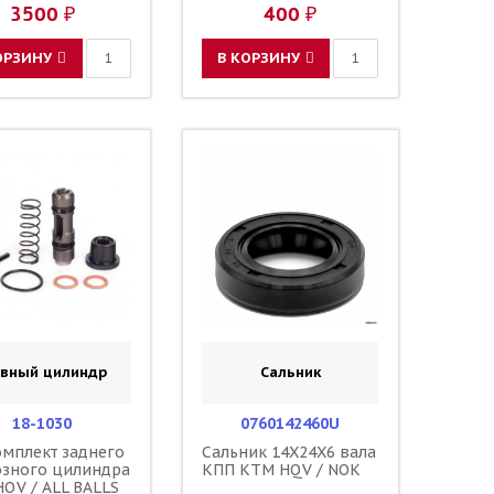
54835055110
3500 ₽
400 ₽
ОРЗИНУ
В КОРЗИНУ
авный цилиндр
Сальник
18-1030
0760142460U
мплект заднего
Сальник 14X24X6 вала
озного цилиндра
КПП KTM HQV / NOK
QV / ALL BALLS