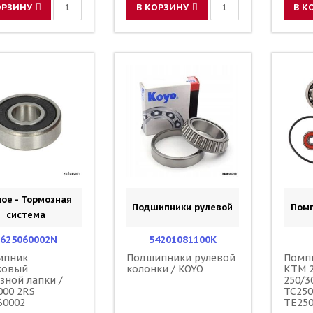
ОРЗИНУ
В КОРЗИНУ
В К
ое - Тормозная
Подшипники рулевой
Пом
система
625060002N
54201081100K
ипник
Подшипники рулевой
Помп
ковый
колонки / KOYO
KTM 2
зной лапки /
250/3
000 2RS
TC250
60002
TE250