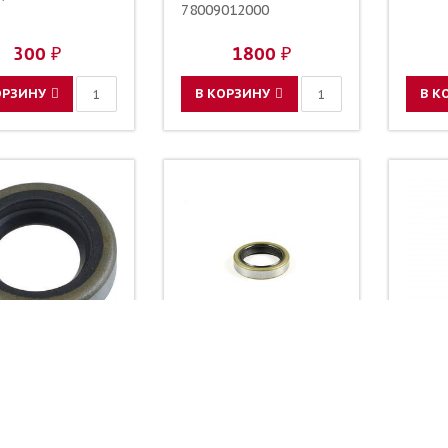
78009012000
300 ₽
1800 ₽
ОРЗИНУ
В КОРЗИНУ
В К
Сальник
Сальник
Св
0760142460
0760253570