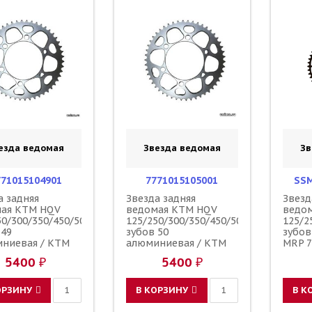
езда ведомая
Звезда ведомая
Зв
771015104901
7771015105001
SSM
а задняя
Звезда задняя
Звезд
мая KTM HQV
ведомая KTM HQV
ведо
50/300/350/450/500
125/250/300/350/450/500
125/2
 49
зубов 50
зубов
ниевая / KTM
алюминиевая / KTM
MRP 7
5400 ₽
5400 ₽
ОРЗИНУ
В КОРЗИНУ
В К