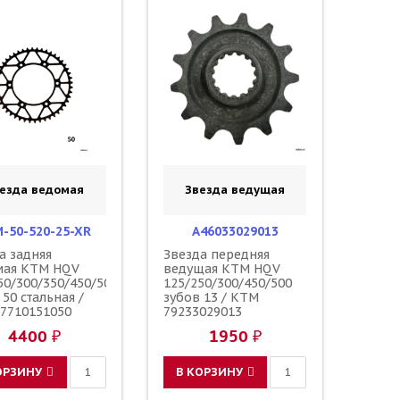
езда ведомая
Звезда ведущая
-50-520-25-XR
A46033029013
а задняя
Звезда передняя
мая KTM HQV
ведущая KTM HQV
50/300/350/450/500
125/250/300/450/500
 50 стальная /
зубов 13 / KTM
7710151050
79233029013
4400 ₽
1950 ₽
ОРЗИНУ
В КОРЗИНУ