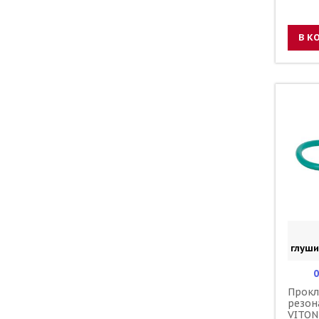
В К
глуши
0
Прокл
резон
VITON