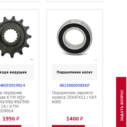
езда ведущая
Подшипники колес
46033029014
0625060058SKF
ЗАДАТЬ ВОПРОС
а передняя
Подшипник заднего
щая KTM HQV
колеса 25X47X12 / SKF
50/300/450/500
6005
 14 / KTM
029014
1950 ₽
1400 ₽