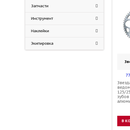
Запчасти
Инструмент
Наклейки
Экипировка
Зв
7
Звезд
ведо
125/2
зубов
алюми
В К