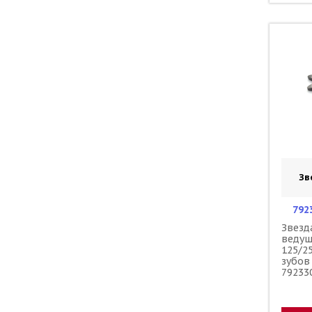
Зв
792
Звезд
веду
125/2
зубов
79233
A4603