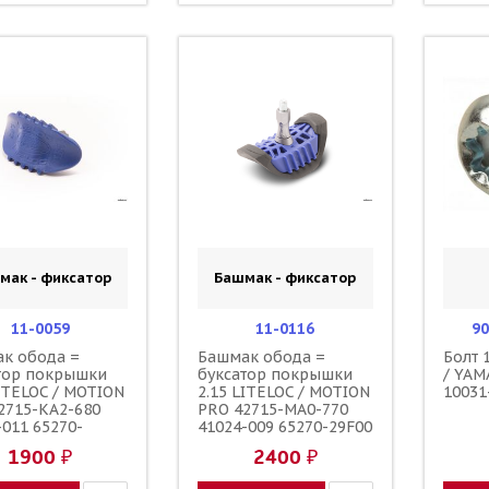
мак - фиксатор
Башмак - фиксатор
11-0059
11-0116
90
к обода =
Башмак обода =
Болт 
тор покрышки
буксатор покрышки
/ YAM
LITELOC / MOTION
2.15 LITELOC / MOTION
10031
2715-KA2-680
PRO 42715-MA0-770
-011 65270-
41024-009 65270-29F00
 4XM-25394-00-
65270-28E00 3JE-
1900 ₽
2400 ₽
25394-00-00