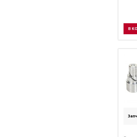
В К
Запч