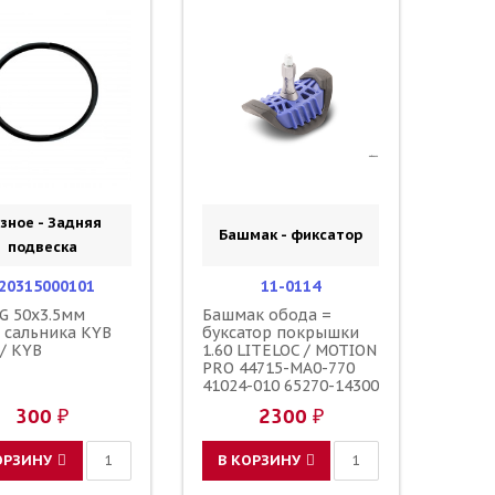
зное - Задняя
Башмак - фиксатор
подвеска
20315000101
11-0114
G 50x3.5мм
Башмак обода =
 сальника KYB
буксатор покрышки
/ KYB
1.60 LITELOC / MOTION
PRO 44715-MA0-770
41024-010 65270-14300
5SF-25394-00-00
300 ₽
2300 ₽
ОРЗИНУ
В КОРЗИНУ