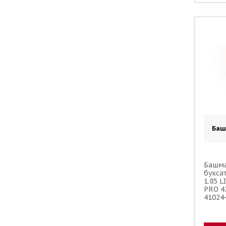
Баш
Башма
букса
1.85 
PRO 4
41024
43D00
00