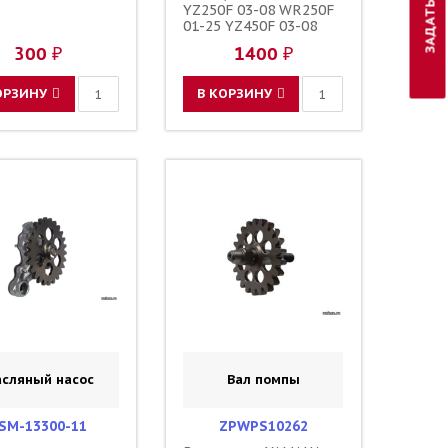
YZ250F 03-08 WR250F
01-25 YZ450F 03-08
WR450F 03-25
300 ₽
1400 ₽
YZ250/450FX 16-25 /
MOOSE RACING
ОРЗИНУ
В КОРЗИНУ
сляный насос
Вал помпы
SM-13300-11
ZPWPS10262