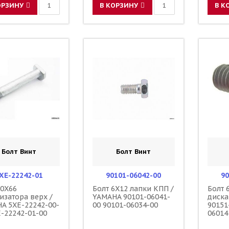
ОРЗИНУ
В КОРЗИНУ
В К
Болт Винт
Болт Винт
XE-22242-01
90101-06042-00
90
10X66
Болт 6X12 лапки КПП /
Болт 
изатора верх /
YAMAHA 90101-06041-
диска
A 5XE-22242-00-
00 90101-06034-00
90151
E-22242-01-00
06014