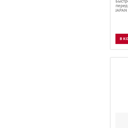
Быстр
перед
JAPAN
В К