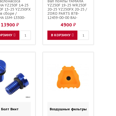
аслонасоса
Вал помпы YAMAHA
A YZ250F 14-25
YZ250F 19-25 WR250F
F 15-25 YZ250FX
20-25 YZ250FX 20-25 /
 в сборе /
ZORO PARTS B7B-
A 1SM-13300-
12459-00-00 BAJ-
 1SM-13300-10-00
12451-00-00
13900 ₽
4900 ₽
3300-11-00
ОРЗИНУ
В КОРЗИНУ
Болт Винт
Воздушные фильтры