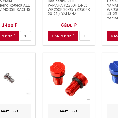
о съём
Вал лапки КПП
Вал м
него колеса ALL
YAMAHA YZ250F 14-25
YAMAH
 / MOOSE RACING
WR250F 20-25 YZ250FX
WR250
20-25 / YAMAHA
15-25
YAMAH
00-00
1400 ₽
6800 ₽
1SM-1
ОРЗИНУ
В КОРЗИНУ
В К
Болт Винт
Болт Винт