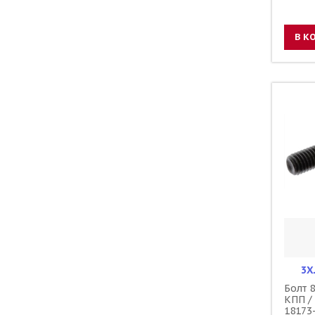
В К
3X
Болт 
КПП /
18173