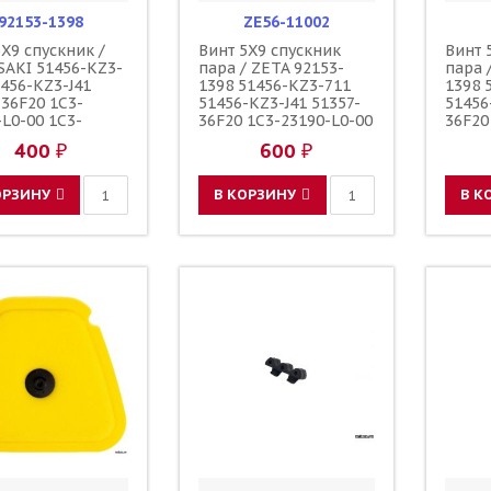
92153-1398
ZE56-11002
5X9 спускник /
Винт 5X9 спускник
Винт 
AKI 51456-KZ3-
пара / ZETA 92153-
пара 
1456-KZ3-J41
1398 51456-KZ3-711
1398 
-36F20 1C3-
51456-KZ3-J41 51357-
51456
-L0-00 1C3-
36F20 1C3-23190-L0-00
36F20
-L1-00
1C3-23190-L1-00
1C3-2
400 ₽
600 ₽
0000601
110090000601
11009
0000501
110090000501
11009
0001
F45300001
F4530
ОРЗИНУ
В КОРЗИНУ
В К