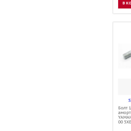
В К
5
Болт 
аморт
YAMAH
00 5X