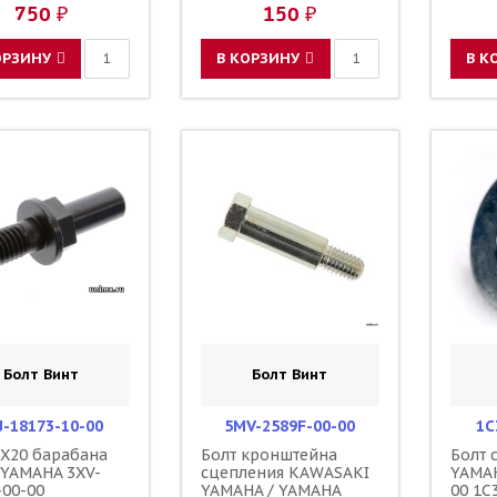
750 ₽
150 ₽
ОРЗИНУ
В КОРЗИНУ
В К
Болт Винт
Болт Винт
J-18173-10-00
5MV-2589F-00-00
1C
8X20 барабана
Болт кронштейна
Болт 
 YAMAHA 3XV-
сцепления KAWASAKI
YAMAH
-00-00
YAMAHA / YAMAHA
00 1C