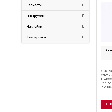
Запчасти
Инструмент
Наклейки
Экипировка
Раз
O-RIN
спуск
F3400
711 5
23188
В К