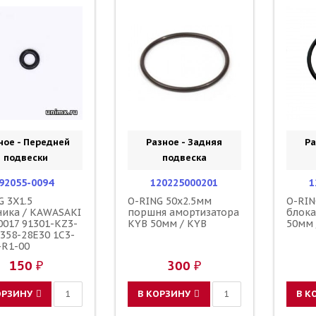
ное - Передней
Разное - Задняя
Ра
подвески
подвеска
92055-0094
120225000201
1
G 3X1.5
O-RING 50x2.5мм
O-RIN
ника / KAWASAKI
поршня амортизатора
блока
0017 91301-KZ3-
KYB 50мм / KYB
50мм 
1358-28E30 1C3-
-R1-00
150 ₽
300 ₽
ОРЗИНУ
В КОРЗИНУ
В К