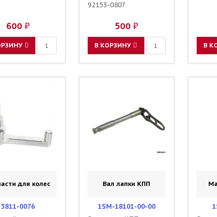
92153-0807
600 ₽
500 ₽
ОРЗИНУ
В КОРЗИНУ
В К
асти для колес
Вал лапки КПП
Ма
3811-0076
1SM-18101-00-00
1