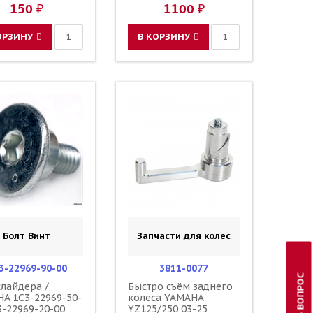
150 ₽
1100 ₽
ОРЗИНУ
В КОРЗИНУ
Болт Винт
Запчасти для колес
3-22969-90-00
3811-0077
ЗАДАТЬ ВОПРОС
слайдера /
Быстро съём заднего
A 1C3-22969-50-
колеса YAMAHA
3-22969-20-00
YZ125/250 03-25