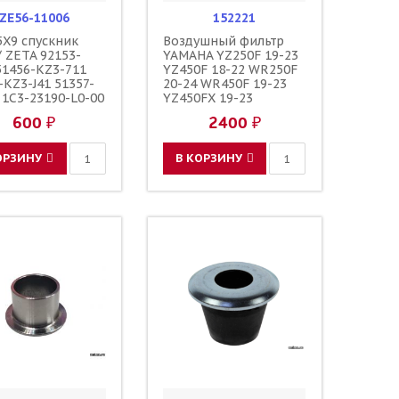
ZE56-11006
152221
5X9 спускник
Воздушный фильтр
/ ZETA 92153-
YAMAHA YZ250F 19-23
51456-KZ3-711
YZ450F 18-22 WR250F
-KZ3-J41 51357-
20-24 WR450F 19-23
 1C3-23190-L0-00
YZ450FX 19-23
3190-L1-00
YZ250FX 20-24 / TWIN
600 ₽
2400 ₽
0000601
AIR BR9-14451-00-00
0000501
B3J-14451-10-00 B2W-
0001
14451-00-00 BR9-
ОРЗИНУ
В КОРЗИНУ
14451-10-00 B3J-
14451-11-00 B2W-
14451-01-00