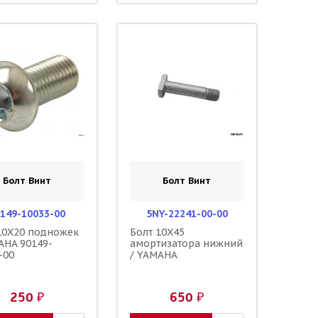
Болт Винт
Болт Винт
149-10033-00
5NY-22241-00-00
10X20 подножек
Болт 10X45
AHA 90149-
амортизатора нижний
-00
/ YAMAHA
250 ₽
650 ₽