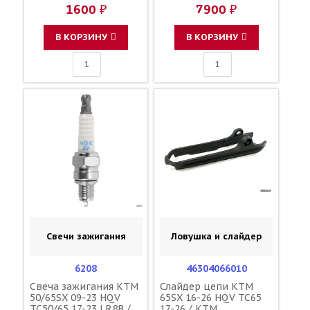
72013002000 D40-01-
47202031000
1600 ₽
7900 ₽
913
72013002000 D40-01-
913
В КОРЗИНУ
В КОРЗИНУ
Свечи зажигания
Ловушка и слайдер
6208
46304066010
Свеча зажигания KTM
Слайдер цепи KTM
50/65SX 09-23 HQV
65SX 16-26 HQV TC65
TC50/65 17-23 LR8B /
17-26 / KTM