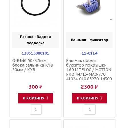
Разное - Задняя
Башмак - фиксатор
подвеска
120315000101
11-0114
O-RING 50x3.5мм
Башмак обода =
блока сальника KYB
буксатор покрышки
50мм / KYB
1.60 LITELOC / MOTION
PRO 44715-MA0-770
41024-010 65270-14300
5SF-25394-00-00
300 ₽
2300 ₽
В КОРЗИНУ
В КОРЗИНУ