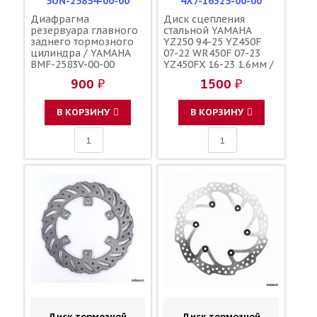
5UN-25854-00-00
4X7-16325-00-00
Диафрагма
Диск сцепления
резервуара главного
стальной YAMAHA
заднего тормозного
YZ250 94-25 YZ450F
цилиндра / YAMAHA
07-22 WR450F 07-23
BMF-2583V-00-00
YZ450FX 16-23 1.6мм /
YAMAHA 3XK-16325-00-
900 ₽
1500 ₽
00 BR9-16324-00-00
4B1-16324-00-00 BR9-
16324-10-00
В КОРЗИНУ
В КОРЗИНУ
Диск тормозной
Диск тормозной