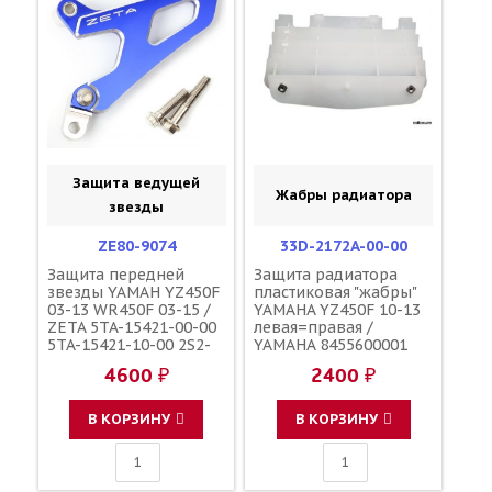
Защита ведущей
Жабры радиатора
звезды
ZE80-9074
33D-2172A-00-00
Защита передней
Защита радиатора
звезды YAMAH YZ450F
пластиковая "жабры"
03-13 WR450F 03-15 /
YAMAHA YZ450F 10-13
ZETA 5TA-15421-00-00
левая=правая /
5TA-15421-10-00 2S2-
YAMAHA 8455600001
15421-10-00
4600 ₽
2400 ₽
В КОРЗИНУ
В КОРЗИНУ