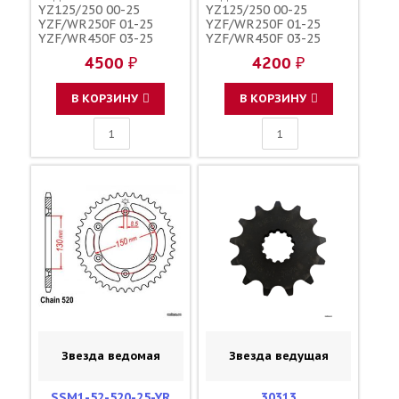
YZ125/250 00-25
YZ125/250 00-25
YZF/WR250F 01-25
YZF/WR250F 01-25
YZF/WR450F 03-25
YZF/WR450F 03-25
YZ250/450FX 15-25
YZ250/450FX 15-25
4500 ₽
4200 ₽
зубов 50 / YAMAHA
зубов 51 / MRP JTR251
JTR251 B2W-25450-00-
1-3592-51
00
В КОРЗИНУ
В КОРЗИНУ
Звезда ведомая
Звезда ведущая
SSM1-52-520-25-YR
30313