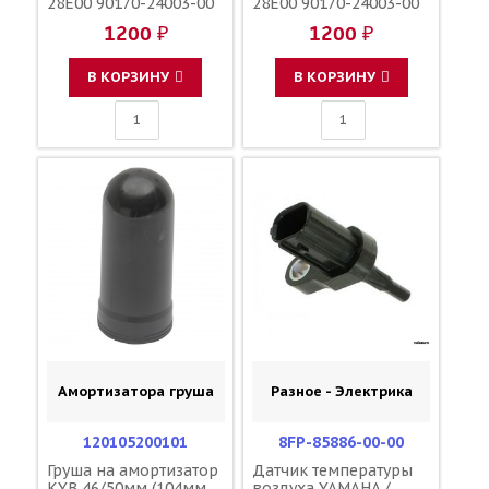
28E00 90170-24003-00
28E00 90170-24003-00
90179-24004-00
90179-24004-00
1200 ₽
1200 ₽
В КОРЗИНУ
В КОРЗИНУ
Амортизатора груша
Разное - Электрика
120105200101
8FP-85886-00-00
Груша на амортизатор
Датчик температуры
KYB 46/50мм (104мм
воздуха YAMAHA /