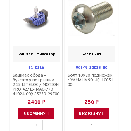
Башмак - фиксатор
Болт Винт
11-0116
90149-10033-00
Башмак обода =
Болт 10X20 подножек
буксатор покрышки
/ YAMAHA 90149-10031-
2.15 LITELOC / MOTION
00
PRO 42715-MA0-770
41024-009 65270-29F00
65270-28E00 3JE-
2400 ₽
250 ₽
25394-00-00
В КОРЗИНУ
В КОРЗИНУ