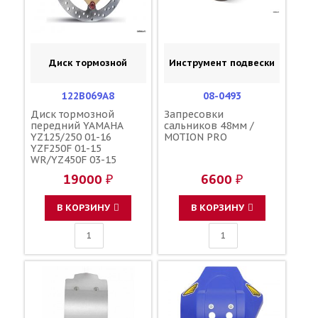
Диск тормозной
Инструмент подвески
122B069A8
08-0493
Диск тормозной
Запресовки
передний YAMAHA
сальников 48мм /
YZ125/250 01-16
MOTION PRO
YZF250F 01-15
WR/YZ450F 03-15
WR250F 01-16 YZ250FX
19000 ₽
6600 ₽
15-16 SUZUKI
RM125/250 89-08
267мм / BREMBO
В КОРЗИНУ
В КОРЗИНУ
ZC844 59221-37F00
59221-37F10 5MV-
2581T-00-00 5XC-
2581T-G0-00