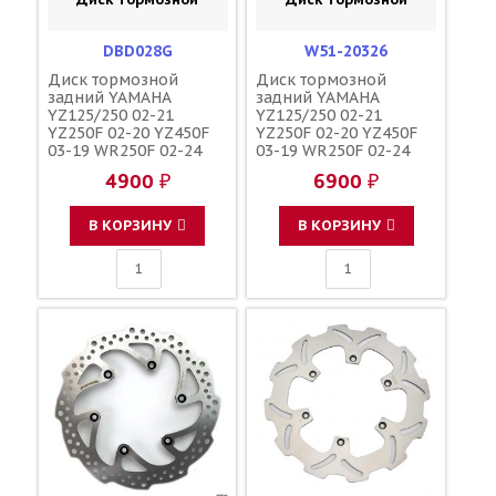
DBD028G
W51-20326
Диск тормозной
Диск тормозной
задний YAMAHA
задний YAMAHA
YZ125/250 02-21
YZ125/250 02-21
YZ250F 02-20 YZ450F
YZ250F 02-20 YZ450F
03-19 WR250F 02-24
03-19 WR250F 02-24
WR450F 03-23 YZ450FX
WR450F 03-23 YZ450FX
4900 ₽
6900 ₽
16-20 YZ250FX 15-21
16-20 YZ250FX 15-21
245мм / DELTA 2S2-
245мм / ZETA 2S2-
2582W-70-00 B11-
2582W-70-00 B11-
В КОРЗИНУ
В КОРЗИНУ
2582W-00-00 B11-
2582W-00-00 B11-
2582W-10-00 5NY-
2582W-10-00 5NY-
2582W-00-00
2582W-00-00 YA52RID