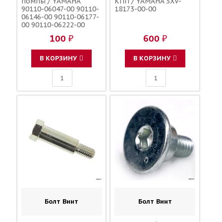
помпы / YAMAHA
КПП / YAMAHA 3XV-
90110-06047-00 90110-
18173-00-00
06146-00 90110-06177-
00 90110-06222-00
90110-06224-00 90110-
100 ₽
600 ₽
06246-00 90110-06278-
00 91312-06030-00
91316-06030-00 91317-
В КОРЗИНУ
В КОРЗИНУ
06030-00 91318-06030-
00
Болт Винт
Болт Винт