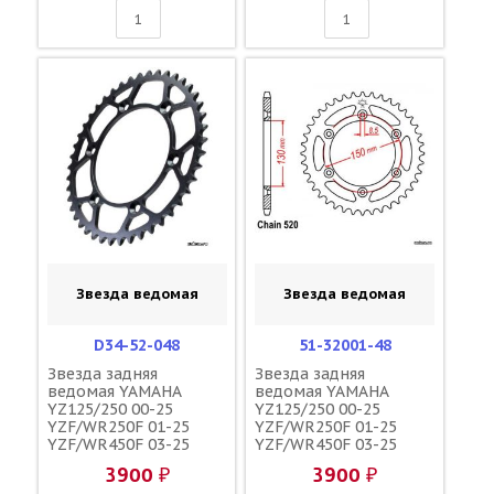
Звезда ведомая
Звезда ведомая
D34-52-048
51-32001-48
Звезда задняя
Звезда задняя
ведомая YAMAHA
ведомая YAMAHA
YZ125/250 00-25
YZ125/250 00-25
YZF/WR250F 01-25
YZF/WR250F 01-25
YZF/WR450F 03-25
YZF/WR450F 03-25
YZ250/450FX 15-25
YZ250/450FX 15-25
3900 ₽
3900 ₽
зубов 48 / DRC JTR251
зубов 48 / ESJOT