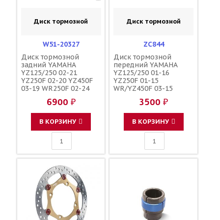
Диск тормозной
Диск тормозной
W51-20327
ZC844
Диск тормозной
Диск тормозной
задний YAMAHA
передний YAMAHA
YZ125/250 02-21
YZ125/250 01-16
YZ250F 02-20 YZ450F
YZ250F 01-15
03-19 WR250F 02-24
WR/YZ450F 03-15
WR450F 03-23 YZ450FX
WR250F 01-16 YZ250FX
6900 ₽
3500 ₽
16-20 YZ250FX 15-21
15-16 SUZUKI
245мм / ZETA 2S2-
RM125/250 89-08
2582W-70-00 B11-
250мм / ARASHI
В КОРЗИНУ
В КОРЗИНУ
2582W-00-00 B11-
SZ01FID 59221-37F00
2582W-10-00 5NY-
59221-37F10 5MV-
2582W-00-00 YA52RID
2581T-00-00 5XC-
2581T-G0-00