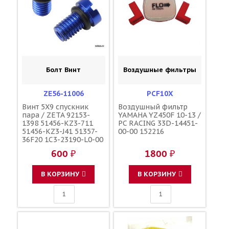
Болт Винт
Воздушные фильтры
ZE56-11006
PCF10X
Винт 5X9 спускник
Воздушный фильтр
пара / ZETA 92153-
YAMAHA YZ450F 10-13 /
1398 51456-KZ3-711
PC RACING 33D-14451-
51456-KZ3-J41 51357-
00-00 152216
36F20 1C3-23190-L0-00
1C3-23190-L1-00
600 ₽
1800 ₽
110090000601
110090000501
F45300001
В КОРЗИНУ
В КОРЗИНУ