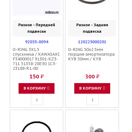
Разное - Передней
Разное - Задняя
подвески
подвеска
92055-0094
120225000201
O-RING 3X1.5
O-RING 50x2.5мм
спускника / KAWASAKI
поршня амортизатора
F34000017 91301-KZ3-
KYB 50мм / KYB
711 51358-28E30 1C3-
23188-R1-00
150 ₽
300 ₽
В КОРЗИНУ
В КОРЗИНУ