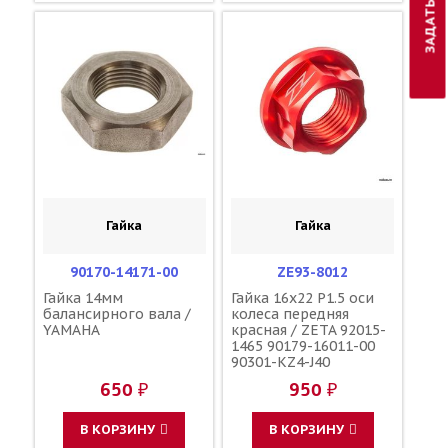
Гайка
Гайка
90170-14171-00
ZE93-8012
Гайка 14мм
Гайка 16x22 P1.5 оси
балансирного вала /
колеса передняя
YAMAHA
красная / ZETA 92015-
1465 90179-16011-00
90301-KZ4-J40
650 ₽
950 ₽
В КОРЗИНУ
В КОРЗИНУ