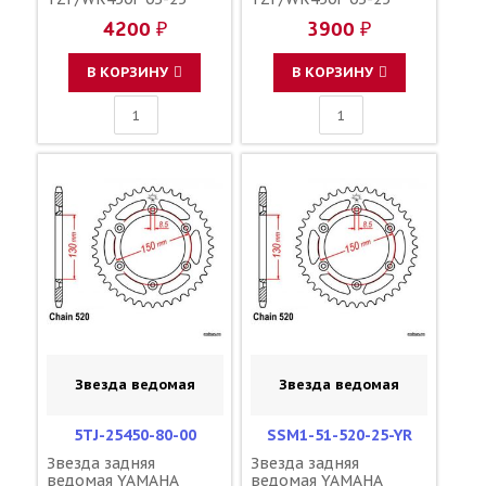
YZ250/450FX 15-25
YZ250/450FX 15-25
4200 ₽
3900 ₽
зубов 48 / MRP JTR251
зубов 50 / DRC JTR251
1-3592-48
1-3592-50 B2W-25450-
00-00 5TJ-25450-80-00
В КОРЗИНУ
В КОРЗИНУ
Звезда ведомая
Звезда ведомая
5TJ-25450-80-00
SSM1-51-520-25-YR
Звезда задняя
Звезда задняя
ведомая YAMAHA
ведомая YAMAHA