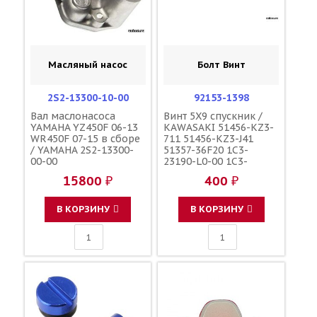
Масляный насос
Болт Винт
2S2-13300-10-00
92153-1398
Вал маслонасоса
Винт 5X9 спускник /
YAMAHA YZ450F 06-13
KAWASAKI 51456-KZ3-
WR450F 07-15 в сборе
711 51456-KZ3-J41
/ YAMAHA 2S2-13300-
51357-36F20 1C3-
00-00
23190-L0-00 1C3-
23190-L1-00
15800 ₽
400 ₽
110090000601
110090000501
F45300001
В КОРЗИНУ
В КОРЗИНУ