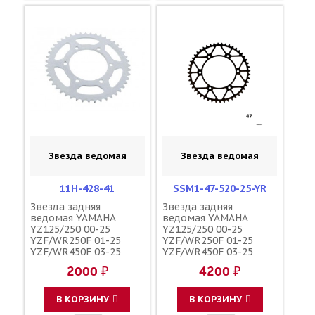
Звезда ведомая
Звезда ведомая
11H-428-41
SSM1-47-520-25-YR
Звезда задняя
Звезда задняя
ведомая YAMAHA
ведомая YAMAHA
YZ125/250 00-25
YZ125/250 00-25
YZF/WR250F 01-25
YZF/WR250F 01-25
YZF/WR450F 03-25
YZF/WR450F 03-25
YZ250/450FX 15-25
YZ250/450FX 15-25
2000 ₽
4200 ₽
зубов 41 / MXT 1-3592-
зубов 47 / MRP JTR251
41 JTR251 150U-520-41
1-3592-47
В КОРЗИНУ
В КОРЗИНУ