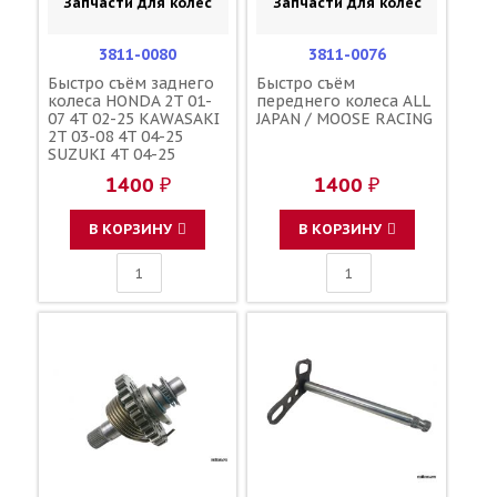
Запчасти для колес
Запчасти для колес
3811-0080
3811-0076
Быстро съём заднего
Быстро съём
колеса HONDA 2T 01-
переднего колеса ALL
07 4T 02-25 KAWASAKI
JAPAN / MOOSE RACING
2T 03-08 4T 04-25
SUZUKI 4T 04-25
YAMAHA YZF250/450F
1400 ₽
1400 ₽
09-25 / MOOSE RACING
В КОРЗИНУ
В КОРЗИНУ