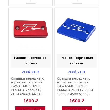
Разное - Тормозная
Разное - Тормозная
система
система
ZE86-2103
ZE86-2101
Крышка переднего
Крышка переднего
тормозного бачка
тормозного бачка
KAWASAKI SUZUK
KAWASAKI SUZUK
YAMAHA красная /
YAMAHA синяя / ZETA
ZETA 69669-44E00
59669-14500 69669-
59669-27C01 59669-
44E00 59669-27C01
1600 ₽
1600 ₽
27C00 43026-0020 5MV-
59669-27C00 43026-
25852-00-00 5MV-
0020 5MV-25852-00-00
25852-01-00
5MV-25852-01-00