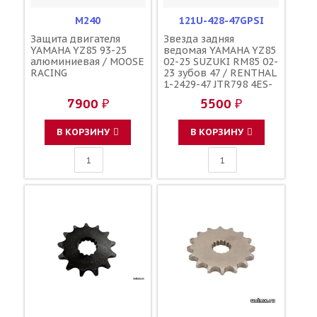
M240
121U-428-47GPSI
Защита двигателя
Звезда задняя
YAMAHA YZ85 93-25
ведомая YAMAHA YZ85
алюминиевая / MOOSE
02-25 SUZUKI RM85 02-
RACING
23 зубов 47 / RENTHAL
1-2429-47 JTR798 4ES-
25447-20-00 4ES-
7900 ₽
5500 ₽
25447-10-00 64511-
03B00
В КОРЗИНУ
В КОРЗИНУ