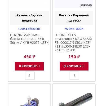
Разное - Задняя
Разное - Передней
подвеска
подвески
120313600101
92055-0094
O-RING 36x3.5мм
O-RING 3X1.5
блока сальника KYB
спускника / KAWASAKI
36мм / KYB 92055-1334
F34000017 91301-KZ3-
711 51358-28E30 1C3-
23188-R1-00
450 ₽
150 ₽
В КОРЗИНУ
В КОРЗИНУ