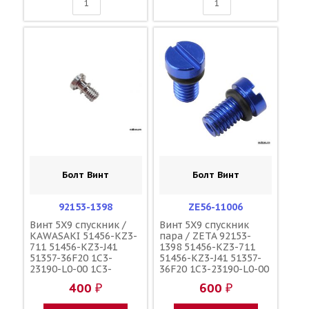
Болт Винт
Болт Винт
92153-1398
ZE56-11006
Винт 5X9 спускник /
Винт 5X9 спускник
KAWASAKI 51456-KZ3-
пара / ZETA 92153-
711 51456-KZ3-J41
1398 51456-KZ3-711
51357-36F20 1C3-
51456-KZ3-J41 51357-
23190-L0-00 1C3-
36F20 1C3-23190-L0-00
23190-L1-00
1C3-23190-L1-00
400 ₽
600 ₽
110090000601
110090000601
110090000501
110090000501