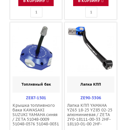
В КОРЗИНУ
В КОРЗИНУ
Топливный бак
Лапка КПП
ZE87-1501
ZE90-3306
Крышка топливного
Лапка КПП YAMAHA
бака KAWASAKI
YZ65 18-25 YZ85 02-25
SUZUKI YAMAHA синяя
алюминиевая / ZETA
/ ZETA 51048-0009
2Y0-18111-00-33 2HF-
51048-0576 51048-0031
18110-01-00 2HF-
44200-37K00 5NY-
18110-02-00 BR8-