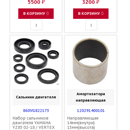
5500 ₽
3200 ₽
24610-10-00 5NY-
18110-00-00
24610-00-00 5UN-
24610-00-00
В КОРЗИНУ
В КОРЗИНУ
Амортизатора
Сальники двигателя
направляющая
860VG822173
120291400101
Набор сальников
Направляющая
двигателя YAMAHA
14мм(внутри)
YZ85 02-18 / VERTEX
15мм(высота)