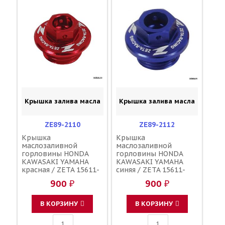
Крышка залива масла
Крышка залива масла
ZE89-2110
ZE89-2112
Крышка
Крышка
маслозаливной
маслозаливной
горловины HONDA
горловины HONDA
KAWASAKI YAMAHA
KAWASAKI YAMAHA
красная / ZETA 15611-
синяя / ZETA 15611-
KA4-710 91303-800-000
KA4-710 91303-800-000
900 ₽
900 ₽
16115-018 3Y1-15363-
16115-018 3Y1-15363-
00-00 3Y1-15363-10-00
00-00 3Y1-15363-10-00
В КОРЗИНУ
В КОРЗИНУ