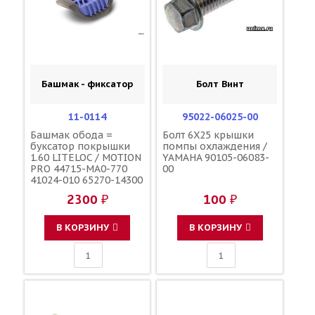
Башмак - фиксатор
Болт Винт
11-0114
95022-06025-00
Башмак обода =
Болт 6X25 крышки
буксатор покрышки
помпы охлаждения /
1.60 LITELOC / MOTION
YAMAHA 90105-06083-
PRO 44715-MA0-770
00
41024-010 65270-14300
5SF-25394-00-00
2300 ₽
100 ₽
В КОРЗИНУ
В КОРЗИНУ