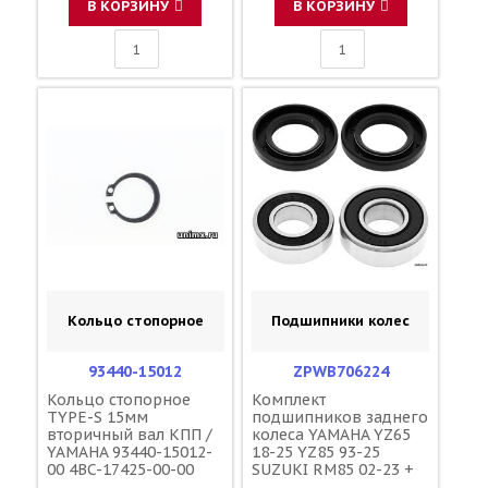
В КОРЗИНУ
В КОРЗИНУ
Кольцо стопорное
Подшипники колес
93440-15012
ZPWB706224
Кольцо стопорное
Комплект
TYPE-S 15мм
подшипников заднего
вторичный вал КПП /
колеса YAMAHA YZ65
YAMAHA 93440-15012-
18-25 YZ85 93-25
00 4BC-17425-00-00
SUZUKI RM85 02-23 +
сальники / ZORO