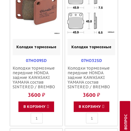
Колодки тормозные
Колодки тормозные
07HO09SD
07HO32SD
Колодки тормозные
Колодки тормозные
передние HONDA
передние HONDA
задние KAWASAKI
задние KAWASAKI
YAMAHA состав
YAMAHA состав
SINTERED / BREMBO
SINTERED / BREMBO
686CM 06455-KSE-006
686CM 06455-KSE-006
3600 ₽
3600 ₽
06455-KSE-016 43082-
06455-KSE-016 43082-
1205 43082-1241
1205 43082-1241
43082-0043 5PA-
43082-0043 5PA-
В КОРЗИНУ
В КОРЗИНУ
W0046-50-00 BR8-
W0046-50-00 BR8-
25806-00-00
25806-00-00
ЗАДАТЬ ВОПРОС