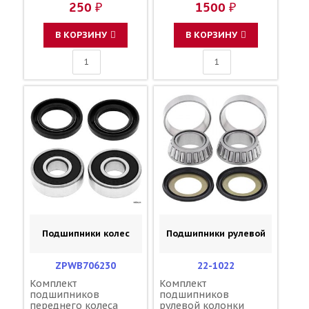
250 ₽
1500 ₽
PARTS 25-1168 93306-
00201-00 93306-20203-
00 93102-20009-00
В КОРЗИНУ
В КОРЗИНУ
Подшипники колес
Подшипники рулевой
ZPWB706230
22-1022
Комплект
Комплект
подшипников
подшипников
переднего колеса
рулевой колонки