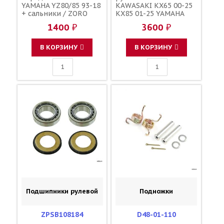
YAMAHA YZ80/85 93-18
KAWASAKI KX65 00-25
+ сальники / ZORO
KX85 01-25 YAMAHA
PARTS 25-1025 93306-
YZ65 18-25 YZ85 02-25
1400 ₽
3600 ₽
20120-00 93306-20117-
/ ALL BALLS 32005JRRS
00 93106-20031-00
92116-1065 93332-
00059-00 93332-00079-
В КОРЗИНУ
В КОРЗИНУ
00
Подшипники рулевой
Подножки
ZPSB108184
D48-01-110