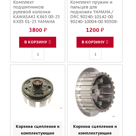
Комплект
Комплект пружин и
подшипников
пальцев для
рулевой колонки
подножек YAMAHA /
KAWASAKI KX65 00-25
DRC 90240-10142-00
KX85 01-25 YAMAHA
90240-10004-00 90508-
YZ65 18-25 YZ85 02-25
28015-00 90508-28018-
3800 ₽
1200 ₽
/ ZORO PARTS 22-1022
00
32005JRRS 92116-1065
93332-00059-00 93332-
В КОРЗИНУ
В КОРЗИНУ
00079-00
Корзина сцепления и
Корзина сцепления и
комплектующие
комплектующие