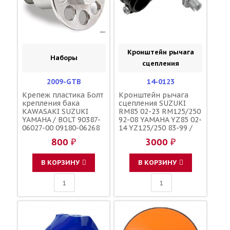
Кронштейн рычага
Наборы
сцепления
2009-GTB
14-0123
Крепеж пластика Болт
Кронштейн рычага
крепления бака
сцепления SUZUKI
KAWASAKI SUZUKI
RM85 02-23 RM125/250
YAMAHA / BOLT 90387-
92-08 YAMAHA YZ85 02-
06027-00 09180-06268
14 YZ125/250 83-99 /
92027-1966
MOTION PRO 57500-
800 ₽
3000 ₽
28C40 57500-28C42
57500-28C12 23X-
82911-00-00 38V-
В КОРЗИНУ
В КОРЗИНУ
82911-00-00