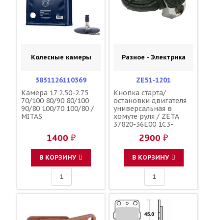
Колесные камеры
Разное - Электрика
3831126110369
ZE51-1201
Камера 17 2.50-2.75
Кнопка старта/
70/100 80/90 80/100
остановки двигателя
90/80 100/70 100/80 /
универсальная в
MITAS
хомуте руля / ZETA
37820-36E00 1C3-
83976-00-00 17D-
1400 ₽
2900 ₽
83976-10-00 39183-
1059 27010-0035 22W-
83976-01-00
В КОРЗИНУ
В КОРЗИНУ