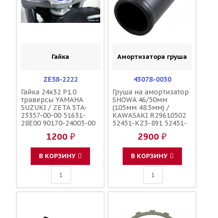
Гайка
Амортизатора груша
ZE58-2222
43078-0030
Гайка 24x32 P1.0
Груша на амортизатор
траверсы YAMAHA
SHOWA 46/50мм
SUZUKI / ZETA 5TA-
(105мм 48.5мм) /
23357-00-00 51631-
KAWASAKI R29610502
28E00 90170-24003-00
52451-KZ3-891 52451-
90179-24004-00
KRN-711 62273-36E00
1200 ₽
2900 ₽
62273-36F00 52451-
MKE-AF1
В КОРЗИНУ
В КОРЗИНУ