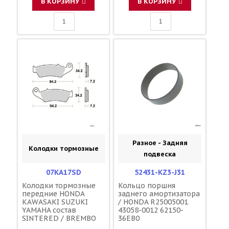
В КОРЗИНУ
В КОРЗИНУ
W0046-B0-00
Разное - Задняя
Колодки тормозные
подвеска
07KA17SD
52431-KZ3-J31
Колодки тормозные
Кольцо поршня
передние HONDA
заднего амортизатора
KAWASAKI SUZUKI
/ HONDA R25005001
YAMAHA состав
43058-0012 62150-
SINTERED / BREMBO
36EB0
45105-MY6-405 45105-