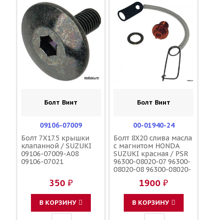
Болт Винт
Болт Винт
09106-07009
00-01940-24
Болт 7X17.5 крышки
Болт 8X20 слива масла
клапанной / SUZUKI
с магнитом HONDA
09106-07009-A08
SUZUKI красная / PSR
09106-07021
96300-08020-07 96300-
08020-08 96300-08020-
00 09103-08393 09103-
350 ₽
1900 ₽
08254
В КОРЗИНУ
В КОРЗИНУ