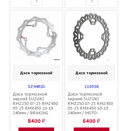
Диск тормозной
Диск тормозной
SZ44RID
110358
Диск тормозной
Диск тормозной
задний SUZUKI
задний SUZUKI
RMZ250 07-25 RMZ450
RMZ250 07-25 RMZ450
05-25 RMX450 10-19
05-25 RMX450 10-19
240мм / BRAKING
240мм / MOTO-
69211-28H00 69211-
MASTER SZ44RID
8400 ₽
6400 ₽
28H10 69211-35G00
69211-28H00 69211-
28H10 69211-35G00