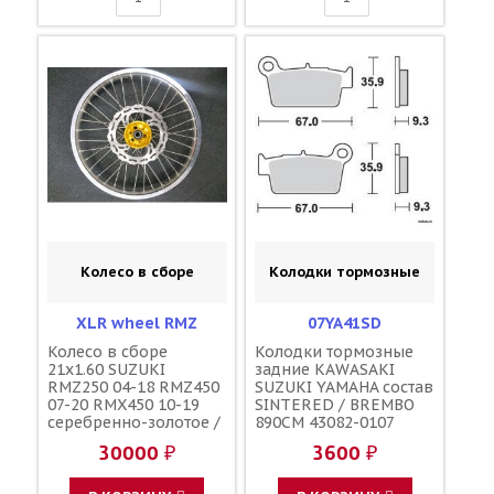
Колесо в сборе
Колодки тормозные
XLR wheel RMZ
07YA41SD
Колесо в сборе
Колодки тормозные
21x1.60 SUZUKI
задние KAWASAKI
RMZ250 04-18 RMZ450
SUZUKI YAMAHA состав
07-20 RMX450 10-19
SINTERED / BREMBO
серебренно-золотое /
890CM 43082-0107
XLR
43082-0048 43082-0183
30000 ₽
3600 ₽
43082-0201 43082-0221
69100-28820 1C3-
W0046-50-00 1C3-