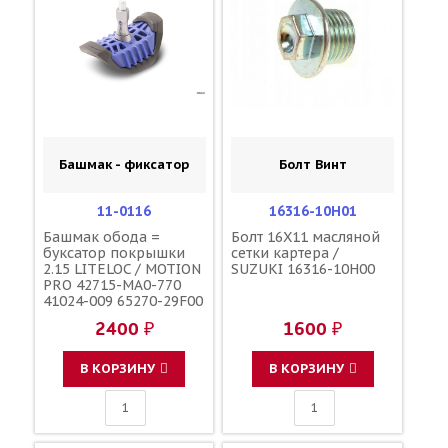
Башмак - фиксатор
Болт Винт
11-0116
16316-10H01
Башмак обода =
Болт 16X11 масляной
буксатор покрышки
сетки картера /
2.15 LITELOC / MOTION
SUZUKI 16316-10H00
PRO 42715-MA0-770
41024-009 65270-29F00
65270-28E00 3JE-
2400 ₽
1600 ₽
25394-00-00
В КОРЗИНУ
В КОРЗИНУ