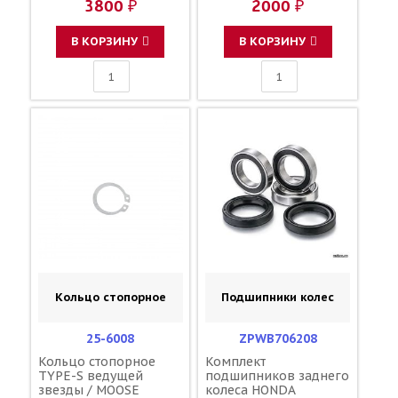
3800 ₽
2000 ₽
MY6-415 43082-0049
43082-0132 43082-1247
43082-1266 43082-0220
В КОРЗИНУ
В КОРЗИНУ
59301-36810 59300-
37820 5MV-W0045-01-
00
Кольцо стопорное
Подшипники колес
25-6008
ZPWB706208
Кольцо стопорное
Комплект
TYPE-S ведущей
подшипников заднего
звезды / MOOSE
колеса HONDA