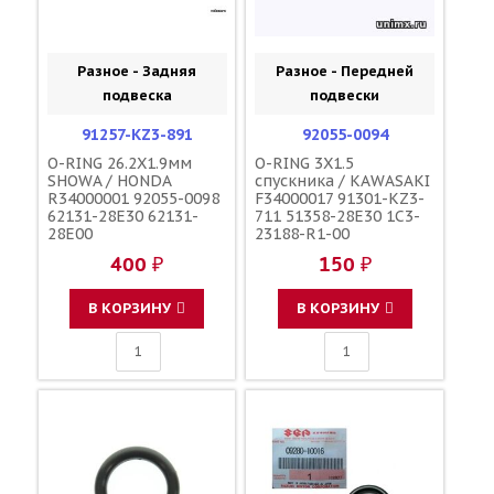
Разное - Задняя
Разное - Передней
подвеска
подвески
91257-KZ3-891
92055-0094
O-RING 26.2X1.9мм
O-RING 3X1.5
SHOWA / HONDA
спускника / KAWASAKI
R34000001 92055-0098
F34000017 91301-KZ3-
62131-28E30 62131-
711 51358-28E30 1C3-
28E00
23188-R1-00
400 ₽
150 ₽
В КОРЗИНУ
В КОРЗИНУ