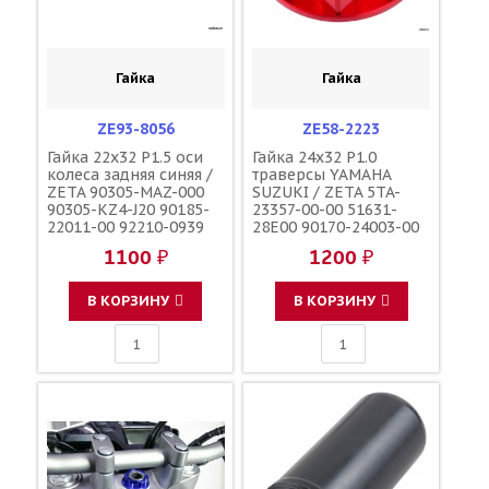
Гайка
Гайка
ZE93-8056
ZE58-2223
Гайка 22x32 P1.5 оси
Гайка 24x32 P1.0
колеса задняя синяя /
траверсы YAMAHA
ZETA 90305-MAZ-000
SUZUKI / ZETA 5TA-
90305-KZ4-J20 90185-
23357-00-00 51631-
22011-00 92210-0939
28E00 90170-24003-00
09159-22007
90179-24004-00
1100 ₽
1200 ₽
В КОРЗИНУ
В КОРЗИНУ