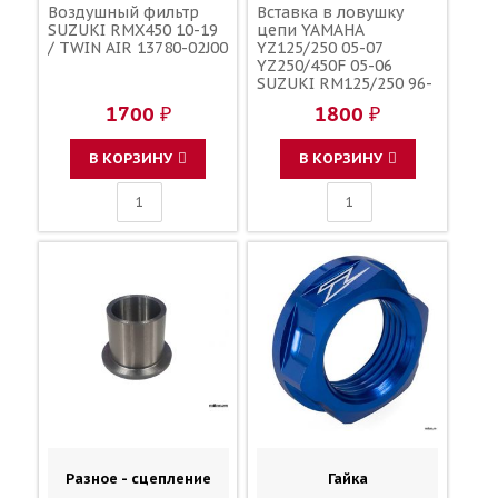
Воздушный фильтр
Вставка в ловушку
SUZUKI RMX450 10-19
цепи YAMAHA
/ TWIN AIR 13780-02J00
YZ125/250 05-07
YZ250/450F 05-06
SUZUKI RM125/250 96-
08 RMZ250 07-18
1700 ₽
1800 ₽
RMZ450 05-17 RMX450
10-19 чёрная /
POLISPORT 8454000001
В КОРЗИНУ
В КОРЗИНУ
SU04931-001 61341-
36E30 61341-35G00
61341-35G10 1C3-
22199-00-00 1C3-
22199-10-00
Разное - сцепление
Гайка