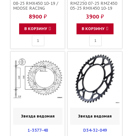
08-25 RMX450 10-19 /
RMZ250 07-25 RMZ450
MOOSE RACING
05-25 RMX450 10-19
зубов 48 / DRC 1-3577-
8900 ₽
3900 ₽
48 JTR808 123U-520-48
В КОРЗИНУ
В КОРЗИНУ
Звезда ведомая
Звезда ведомая
1-3577-48
D34-32-049