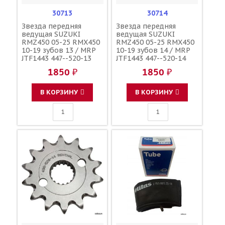
30713
30714
Звезда передняя
Звезда передняя
ведущая SUZUKI
ведущая SUZUKI
RMZ450 05-25 RMX450
RMZ450 05-25 RMX450
10-19 зубов 13 / MRP
10-19 зубов 14 / MRP
JTF1443 447--520-13
JTF1443 447--520-14
27511-35G30 27511-
27511-35G00 27511-
1850 ₽
1850 ₽
28H00 27511-28H20
35G20
В КОРЗИНУ
В КОРЗИНУ