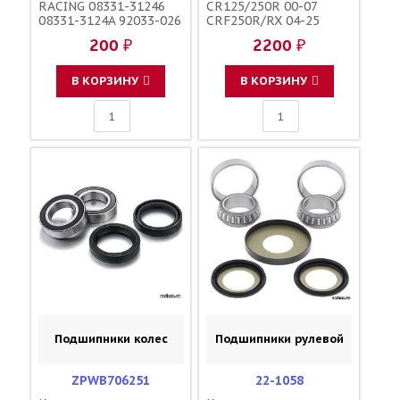
RACING 08331-31246
CR125/250R 00-07
08331-3124A 92033-026
CRF250R/RX 04-25
CRF250X 04-17
200 ₽
2200 ₽
CRF450R/RX 02-25
CRF450X 05-25 SUZUKI
RMZ250 07-25 RMZ450
В КОРЗИНУ
В КОРЗИНУ
05-25 RMX450 10-19 +
сальники / ZORO
PARTS 25-1250
Подшипники колес
Подшипники рулевой
ZPWB706251
22-1058