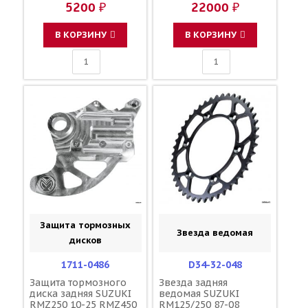
5200 ₽
22000 ₽
69211-28H00 69211-
HINSON 21441-37F30
28H10 69211-35G00
21441-35G00 21452-
1711-1431
35G00 21451-35G00
В КОРЗИНУ
В КОРЗИНУ
09440-18036 09440-
18044
Защита тормозных
Звезда ведомая
дисков
1711-0486
D34-32-048
Защита тормозного
Звезда задняя
диска задняя SUZUKI
ведомая SUZUKI
RMZ250 10-25 RMZ450
RM125/250 87-08