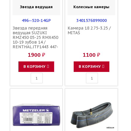
Звезда ведущая
Колесные камеры
496--520-14GP
3401576899000
Звезда передняя
Камера 18 2.75-3.25 /
ведущая SUZUKI
MITAS
RMZ450 05-25 RMX450
10-19 зубов 14 /
RENTHAL JTF1443 447-
-520-14 27511-35G00
1900 ₽
1100 ₽
27511-35G20
В КОРЗИНУ
В КОРЗИНУ