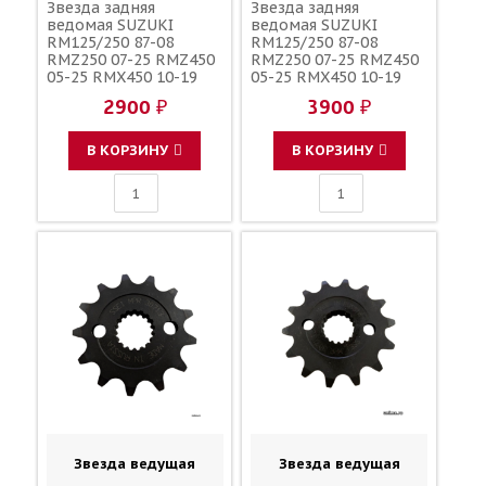
Звезда задняя
Звезда задняя
ведомая SUZUKI
ведомая SUZUKI
RM125/250 87-08
RM125/250 87-08
RMZ250 07-25 RMZ450
RMZ250 07-25 RMZ450
05-25 RMX450 10-19
05-25 RMX450 10-19
зубов 48 / SUNSTAR
зубов 49 / DRC JTR808
2900 ₽
3900 ₽
JTR808 123U-520-48
1-3577-49
В КОРЗИНУ
В КОРЗИНУ
Звезда ведущая
Звезда ведущая