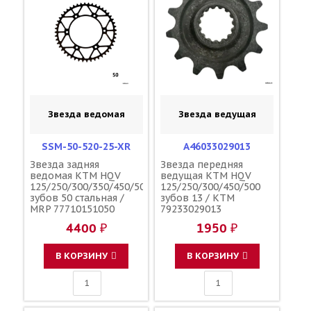
Звезда ведомая
Звезда ведущая
SSM-50-520-25-XR
A46033029013
Звезда задняя
Звезда передняя
ведомая KTM HQV
ведущая KTM HQV
125/250/300/350/450/500
125/250/300/450/500
зубов 50 стальная /
зубов 13 / KTM
MRP 77710151050
79233029013
4400 ₽
1950 ₽
В КОРЗИНУ
В КОРЗИНУ