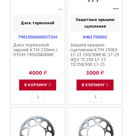
Защитные крышки
Диск тормозной
сцепления
79010060000OTOM
8461700002
Диск тормозной
Защита крышки
задний KTM 220мм /
сцепления KTM 250SX
OTOM 79010060000
17-22 250/300EXC 17-23
HQV TC250 17-22
TE250/300 17-23
оранжевая /
4000 ₽
3000 ₽
POLISPORT
5604415081224
В КОРЗИНУ
В КОРЗИНУ