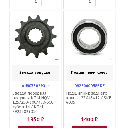
Звезда ведущая
Подшипники колес
A46033029014
0625060058SKF
Звезда передняя
Подшипник заднего
ведущая KTM HQV
колеса 25X47X12 / SKF
125/250/300/450/500
6005
зубов 14 / KTM
79233029014
1950 ₽
1400 ₽