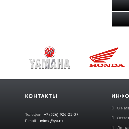
КОНТАКТЫ
ИНФ
О маг
Телефон:
+7 (926) 926-21-37
Связат
E-mail:
unimx@ya.ru
Доста