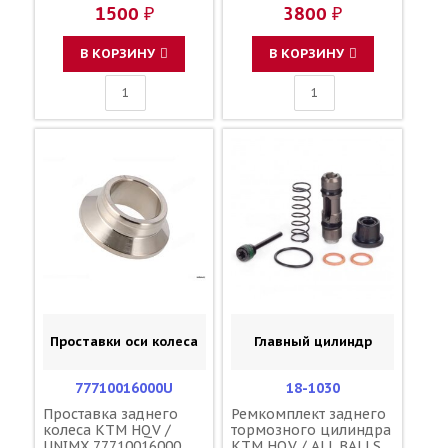
22 TE150 18-23 / HOT
1500 ₽
3800 ₽
RODS 50435055015
В КОРЗИНУ
В КОРЗИНУ
Проставки оси колеса
Главный цилиндр
77710016000U
18-1030
Проставка заднего
Ремкомплект заднего
колеса KTM HQV /
тормозного цилиндра
UNIMX 77710016000
KTM HQV / ALL BALLS