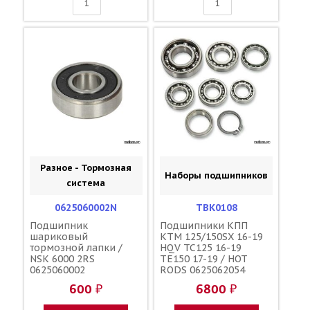
Разное - Тормозная
Наборы подшипников
система
0625060002N
TBK0108
Подшипник
Подшипники КПП
шариковый
KTM 125/150SX 16-19
тормозной лапки /
HQV TC125 16-19
NSK 6000 2RS
TE150 17-19 / HOT
0625060002
RODS 0625062054
0625060041
600 ₽
6800 ₽
0625160031
0625160031