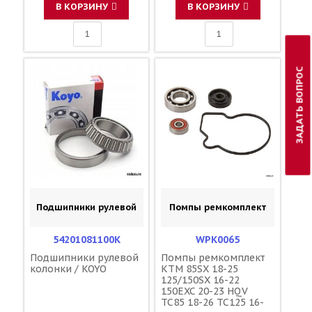
50433030000
В КОРЗИНУ
В КОРЗИНУ
0471250200
0625618050
0625069034
ЗАДАТЬ ВОПРОС
Подшипники рулевой
Помпы ремкомплект
54201081100K
WPK0065
Подшипники рулевой
Помпы ремкомплект
колонки / KOYO
KTM 85SX 18-25
125/150SX 16-22
150EXC 20-23 HQV
TC85 18-26 TC125 16-