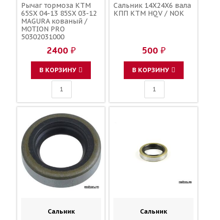
Рычаг тормоза KTM
Сальник 14X24X6 вала
65SX 04-13 85SX 03-12
КПП KTM HQV / NOK
MAGURA кованый /
MOTION PRO
50302031000
59002031000
2400 ₽
500 ₽
В КОРЗИНУ
В КОРЗИНУ
Сальник
Сальник