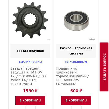
Разное - Тормозная
Звезда ведущая
система
ЗАДАТЬ ВОПРОС
A46033029014
0625060002N
Звезда передняя
Подшипник
ведущая KTM HQV
шариковый
125/250/300/450/500
тормозной лапки /
зубов 14 / KTM
NSK 6000 2RS
79233029014
0625060002
1950 ₽
600 ₽
В КОРЗИНУ
В КОРЗИНУ