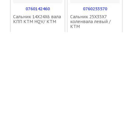
0760142460
0760253570
Сальник 14X24X6 вала
Сальник 25X35X7
КПП KTM HQV/ KTM
коленвала левый /
KTM
600 ₽
700 ₽
В КОРЗИНУ
В КОРЗИНУ
КАТЕГОРИИ
KTM HUSQVARNA
Аксессуары