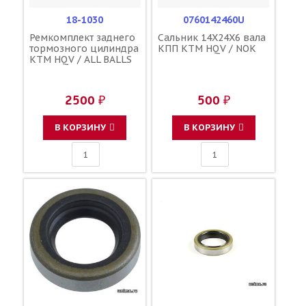
18-1030
0760142460U
Ремкомплект заднего
Сальник 14X24X6 вала
тормозного цилиндра
КПП KTM HQV / NOK
KTM HQV / ALL BALLS
2500 ₽
500 ₽
В КОРЗИНУ
В КОРЗИНУ