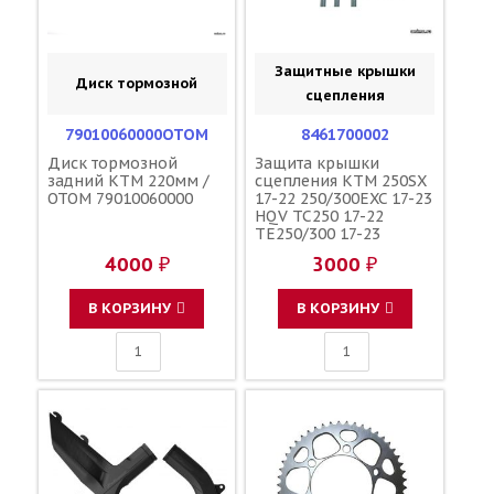
Защитные крышки
Диск тормозной
сцепления
79010060000OTOM
8461700002
Диск тормозной
Защита крышки
задний KTM 220мм /
сцепления KTM 250SX
OTOM 79010060000
17-22 250/300EXC 17-23
HQV TC250 17-22
TE250/300 17-23
оранжевая /
4000 ₽
3000 ₽
POLISPORT
5604415081224
В КОРЗИНУ
В КОРЗИНУ