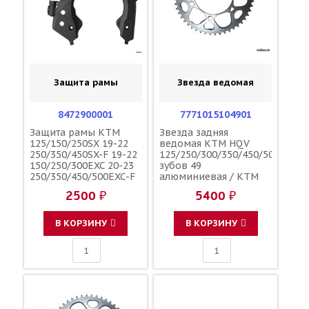
Защита рамы
Звезда ведомая
8472900001
7771015104901
Защита рамы KTM
Звезда задняя
125/150/250SX 19-22
ведомая KTM HQV
250/350/450SX-F 19-22
125/250/300/350/450/500
150/250/300EXC 20-23
зубов 49
250/350/450/500EXC-F
алюминиевая / KTM
20-23 / POLISPORT
2500 ₽
5400 ₽
7910309400030
79103094100EB
7910309410030
В КОРЗИНУ
В КОРЗИНУ