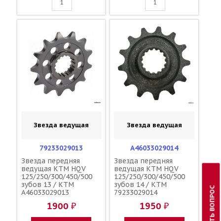
Звезда ведущая
Звезда ведущая
79233029013
A46033029014
Звезда передняя
Звезда передняя
ведущая KTM HQV
ведущая KTM HQV
125/250/300/450/500
125/250/300/450/500
зубов 13 / KTM
зубов 14 / KTM
ЗАДАТЬ ВОПРОС
A46033029013
79233029014
1900 ₽
1950 ₽