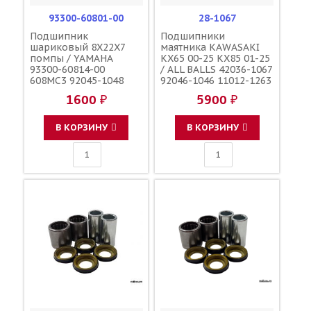
93300-60801-00
28-1067
Подшипник
Подшипники
шариковый 8X22X7
маятника KAWASAKI
помпы / YAMAHA
KX65 00-25 KX85 01-25
93300-60814-00
/ ALL BALLS 42036-1067
608MC3 92045-1048
92046-1046 11012-1263
92045-1212 92045-1497
1600 ₽
5900 ₽
В КОРЗИНУ
В КОРЗИНУ