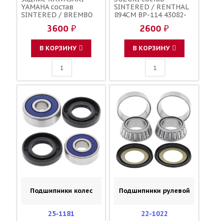
YAMAHA состав
SINTERED / RENTHAL
SINTERED / BREMBO
894CM BP-114 43082-
686CM 06455-KSE-006
1242 43082-0042
3600 ₽
2600 ₽
06455-KSE-016 43082-
K4308-20096
1205 43082-1241
43082-0043 5PA-
В КОРЗИНУ
В КОРЗИНУ
W0046-50-00 BR8-
25806-00-00
Подшипники колес
Подшипники рулевой
25-1181
22-1022