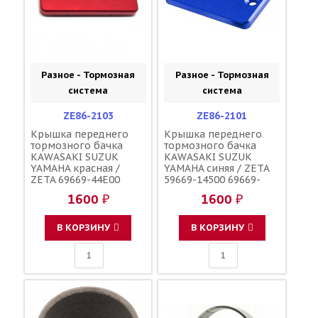
Разное - Тормозная
Разное - Тормозная
система
система
ZE86-2103
ZE86-2101
Крышка переднего
Крышка переднего
тормозного бачка
тормозного бачка
KAWASAKI SUZUK
KAWASAKI SUZUK
YAMAHA красная /
YAMAHA синяя / ZETA
ZETA 69669-44E00
59669-14500 69669-
59669-27C01 59669-
44E00 59669-27C01
1600 ₽
1600 ₽
27C00 43026-0020 5MV-
59669-27C00 43026-
25852-00-00 5MV-
0020 5MV-25852-00-00
25852-01-00
5MV-25852-01-00
В КОРЗИНУ
В КОРЗИНУ