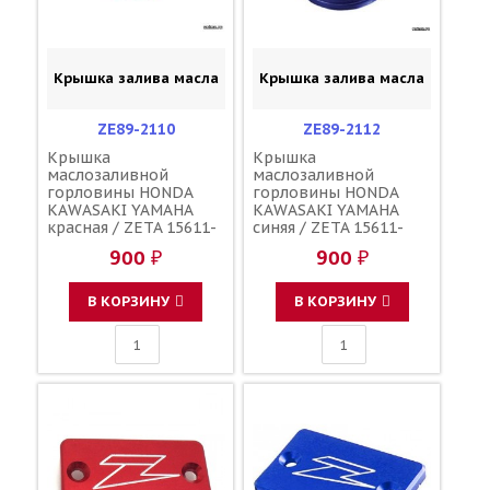
Крышка залива масла
Крышка залива масла
ZE89-2110
ZE89-2112
Крышка
Крышка
маслозаливной
маслозаливной
горловины HONDA
горловины HONDA
KAWASAKI YAMAHA
KAWASAKI YAMAHA
красная / ZETA 15611-
синяя / ZETA 15611-
KA4-710 91303-800-000
KA4-710 91303-800-000
900 ₽
900 ₽
16115-018 3Y1-15363-
16115-018 3Y1-15363-
00-00 3Y1-15363-10-00
00-00 3Y1-15363-10-00
В КОРЗИНУ
В КОРЗИНУ