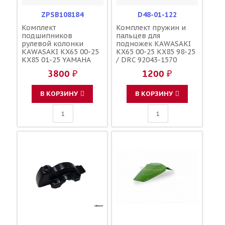
ZPSB108184
D48-01-122
Комплект
Комплект пружин и
подшипников
пальцев для
рулевой колонки
подножек KAWASAKI
KAWASAKI KX65 00-25
KX65 00-25 KX85 98-25
KX85 01-25 YAMAHA
/ DRC 92043-1570
YZ65 18-25 YZ85 02-25
92043-1643 92145-1106
3800 ₽
1200 ₽
/ ZORO PARTS 22-1022
92145-1107 92145-0951
32005JRRS 92116-1065
92145-0952 92043-1764
93332-00059-00 93332-
В КОРЗИНУ
В КОРЗИНУ
00079-00