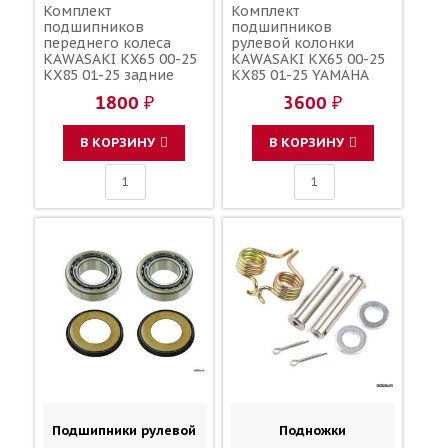
Комплект
Комплект
подшипников
подшипников
переднего колеса
рулевой колонки
KAWASAKI KX65 00-25
KAWASAKI KX65 00-25
KX85 01-25 задние
KX85 01-25 YAMAHA
KAWASAKI KX65 00-25
YZ65 18-25 YZ85 02-25
1800 ₽
3600 ₽
+ сальники / ALL
/ ALL BALLS 32005JRRS
BALLS 601B6301UU
92116-1065 93332-
92045-1062 92049-1257
00059-00 93332-00079-
В КОРЗИНУ
В КОРЗИНУ
00
Подшипники рулевой
Подножки