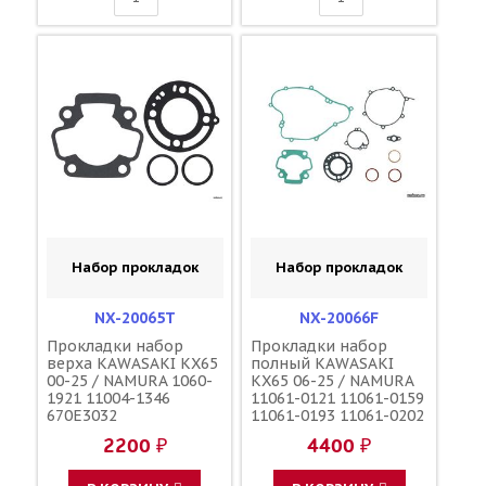
Набор прокладок
Набор прокладок
NX-20065T
NX-20066F
Прокладки набор
Прокладки набор
верха KAWASAKI KX65
полный KAWASAKI
00-25 / NAMURA 1060-
KX65 06-25 / NAMURA
1921 11004-1346
11061-0121 11061-0159
670E3032
11061-0193 11061-0202
11004-1346 11060-1921
2200 ₽
4400 ₽
670E3032 11060-1922