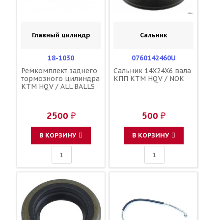
Главный цилиндр
Сальник
18-1030
0760142460U
Ремкомплект заднего
Сальник 14X24X6 вала
тормозного цилиндра
КПП KTM HQV / NOK
KTM HQV / ALL BALLS
2500 ₽
500 ₽
В КОРЗИНУ
В КОРЗИНУ