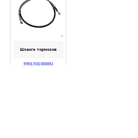
Шланги тормозов
59013010000U
Шланг переднего
тормоза 1235mm KTM
HQV / UNIMX
59013010000
4000 ₽
В КОРЗИНУ