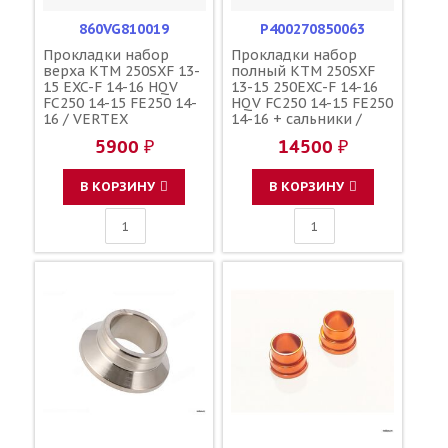
860VG810019
P400270850063
Прокладки набор
Прокладки набор
верха KTM 250SXF 13-
полный KTM 250SXF
15 EXC-F 14-16 HQV
13-15 250EXC-F 14-16
FC250 14-15 FE250 14-
HQV FC250 14-15 FE250
16 / VERTEX
14-16 + сальники /
77730036085
ATHENA 77730099000
5900 ₽
14500 ₽
77230035000
В КОРЗИНУ
В КОРЗИНУ