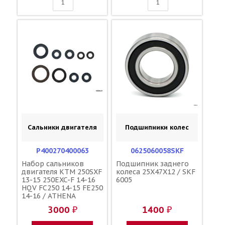
Сальники двигателя
Подшипники колес
P400270400063
0625060058SKF
Набор сальников
Подшипник заднего
двигателя KTM 250SXF
колеса 25X47X12 / SKF
13-15 250EXC-F 14-16
6005
HQV FC250 14-15 FE250
14-16 / ATHENA
0760304772
3000 ₽
1400 ₽
0760405560