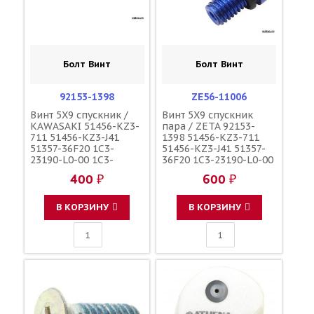
Болт Винт
Болт Винт
92153-1398
ZE56-11006
Винт 5X9 спускник /
Винт 5X9 спускник
KAWASAKI 51456-KZ3-
пара / ZETA 92153-
711 51456-KZ3-J41
1398 51456-KZ3-711
51357-36F20 1C3-
51456-KZ3-J41 51357-
23190-L0-00 1C3-
36F20 1C3-23190-L0-00
23190-L1-00
1C3-23190-L1-00
400 ₽
600 ₽
110090000601
110090000601
110090000501
110090000501
F45300001
F45300001
В КОРЗИНУ
В КОРЗИНУ