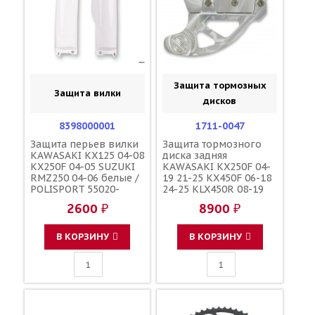
Защита тормозных
Защита вилки
дисков
8398000001
1711-0047
Защита перьев вилки
Защита тормозного
KAWASAKI KX125 04-08
диска задняя
KX250F 04-05 SUZUKI
KAWASAKI KX250F 04-
RMZ250 04-06 белые /
19 21-25 KX450F 06-18
POLISPORT 55020-
24-25 KLX450R 08-19
0060-RZ 55020-0142-RZ
SUZUKI RMZ250 04-06
2600 ₽
8900 ₽
KK550-20014-2RZ
/ MOOSE RACING
KK550-20006-0RZ
В КОРЗИНУ
В КОРЗИНУ