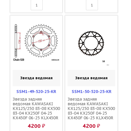
Звезда ведомая
Звезда ведомая
SSM1-49-520-25-KR
SSM1-50-520-25-KR
Звезда задняя
Звезда задняя
ведомая KAWASAKI
ведомая KAWASAKI
KX125/250 83-08 KX500
KX125/250 83-08 KX500
83-04 KX250F 04-25
83-04 KX250F 04-25
KX450F 06-25 KLX450R
KX450F 06-25 KLX450R
08-19 SUZUKI RMZ250
08-19 SUZUKI RMZ250
4200 ₽
4200 ₽
04-06 зубов 49 / MRP
04-06 зубов 50 / MRP