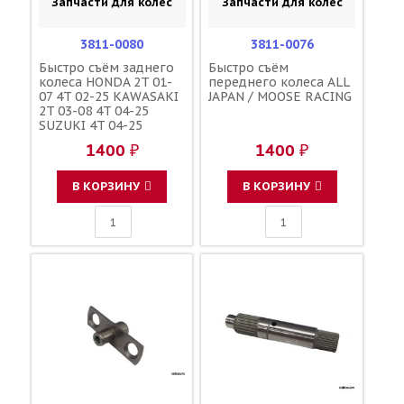
Запчасти для колес
Запчасти для колес
3811-0080
3811-0076
Быстро съём заднего
Быстро съём
колеса HONDA 2T 01-
переднего колеса ALL
07 4T 02-25 KAWASAKI
JAPAN / MOOSE RACING
2T 03-08 4T 04-25
SUZUKI 4T 04-25
YAMAHA YZF250/450F
1400 ₽
1400 ₽
09-25 / MOOSE RACING
В КОРЗИНУ
В КОРЗИНУ