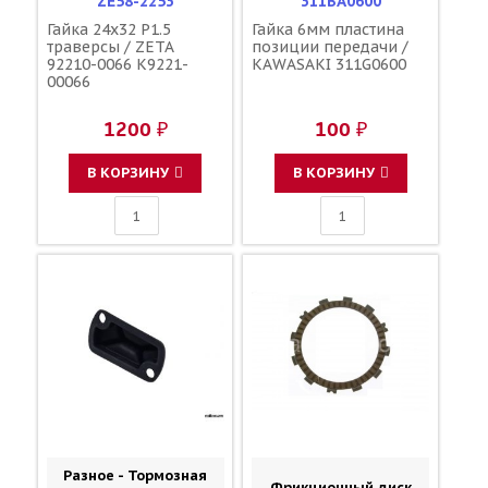
ZE58-2253
311BA0600
Гайка 24x32 P1.5
Гайка 6мм пластина
траверсы / ZETA
позиции передачи /
92210-0066 K9221-
KAWASAKI 311G0600
00066
1200 ₽
100 ₽
В КОРЗИНУ
В КОРЗИНУ
Разное - Тормозная
Фрикционный диск