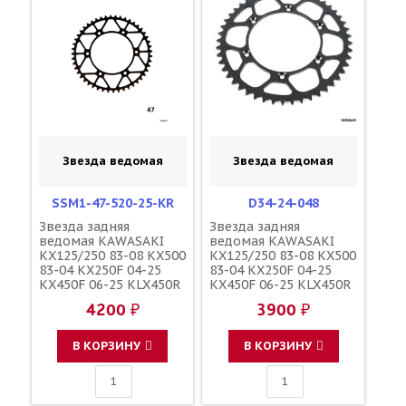
Звезда ведомая
Звезда ведомая
SSM1-47-520-25-KR
D34-24-048
Звезда задняя
Звезда задняя
ведомая KAWASAKI
ведомая KAWASAKI
KX125/250 83-08 KX500
KX125/250 83-08 KX500
83-04 KX250F 04-25
83-04 KX250F 04-25
KX450F 06-25 KLX450R
KX450F 06-25 KLX450R
08-19 SUZUKI RMZ250
08-19 SUZUKI RMZ250
4200 ₽
3900 ₽
04-06 зубов 47 / MRP
04-06 зубов 48 / DRC
1-3619-47 JTR460
1-3619-48 JTR460
В КОРЗИНУ
В КОРЗИНУ