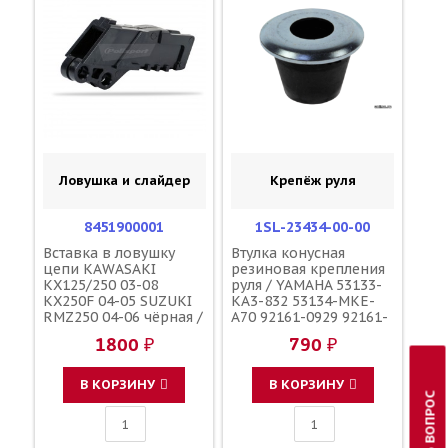
Ловушка и слайдер
Крепёж руля
8451900001
1SL-23434-00-00
Вставка в ловушку
Втулка конусная
цепи KAWASAKI
резиновая крепления
KX125/250 03-08
руля / YAMAHA 53133-
KX250F 04-05 SUZUKI
KA3-832 53134-MKE-
RMZ250 04-06 чёрная /
A70 92161-0929 92161-
POLISPORT 12053-1468
1195 56241-49H40
1800 ₽
790 ₽
K1205-31468
92161-0113 56241-
10H10 56241-10H11
В КОРЗИНУ
В КОРЗИНУ
ЗАДАТЬ ВОПРОС