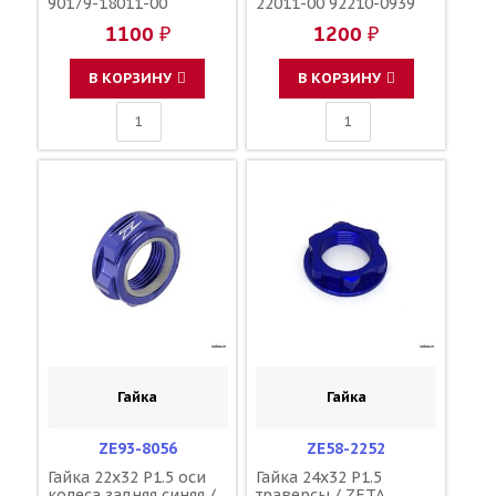
90179-18011-00
22011-00 92210-0939
09159-22007
1100 ₽
1200 ₽
В КОРЗИНУ
В КОРЗИНУ
Гайка
Гайка
ZE93-8056
ZE58-2252
Гайка 22x32 P1.5 оси
Гайка 24x32 P1.5
колеса задняя синяя /
траверсы / ZETA