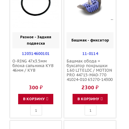
Разное - Задняя
Башмак - фиксатор
подвеска
120314600101
11-0114
O-RING 47x3.5мм
Башмак обода =
блока сальника KYB
буксатор покрышки
46мм / KYB
1.60 LITELOC / MOTION
PRO 44715-MA0-770
41024-010 65270-14300
5SF-25394-00-00
300 ₽
2300 ₽
В КОРЗИНУ
В КОРЗИНУ