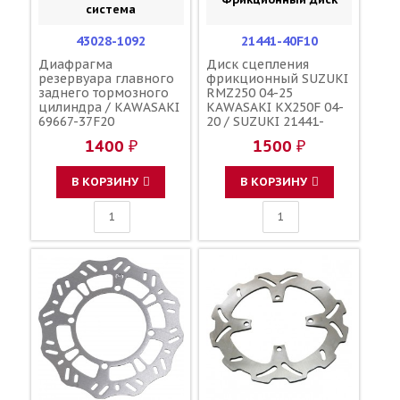
система
43028-1092
21441-40F10
Диафрагма
Диск сцепления
резервуара главного
фрикционный SUZUKI
заднего тормозного
RMZ250 04-25
цилиндра / KAWASAKI
KAWASAKI KX250F 04-
69667-37F20
20 / SUZUKI 21441-
49H00 21441-10H00
1400 ₽
1500 ₽
21441-36F40 13088-
0005 13088-0006
13088-0015 13088-0018
В КОРЗИНУ
В КОРЗИНУ