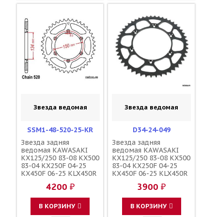
Звезда ведомая
Звезда ведомая
SSM1-48-520-25-KR
D34-24-049
Звезда задняя
Звезда задняя
ведомая KAWASAKI
ведомая KAWASAKI
KX125/250 83-08 KX500
KX125/250 83-08 KX500
83-04 KX250F 04-25
83-04 KX250F 04-25
KX450F 06-25 KLX450R
KX450F 06-25 KLX450R
08-19 SUZUKI RMZ250
08-19 SUZUKI RMZ250
4200 ₽
3900 ₽
04-06 зубов 48 / MRP
04-06 зубов 49 / DRC
1-3619-48 JTR460
1-3619-49 JTR460
42041-1384
В КОРЗИНУ
В КОРЗИНУ