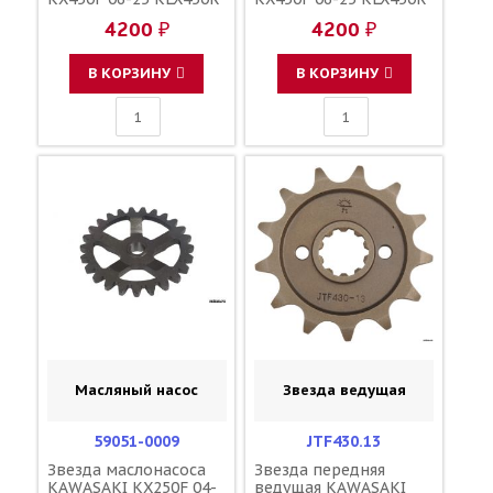
08-19 SUZUKI RMZ250
08-19 SUZUKI RMZ250
4200 ₽
4200 ₽
04-06 зубов 51 / MRP
04-06 зубов 52 / MRP
1-3619-51 JTR460
1-3619-52 JTR460
В КОРЗИНУ
В КОРЗИНУ
Масляный насос
Звезда ведущая
59051-0009
JTF430.13
Звезда маслонасоса
Звезда передняя
KAWASAKI KX250F 04-
ведущая KAWASAKI