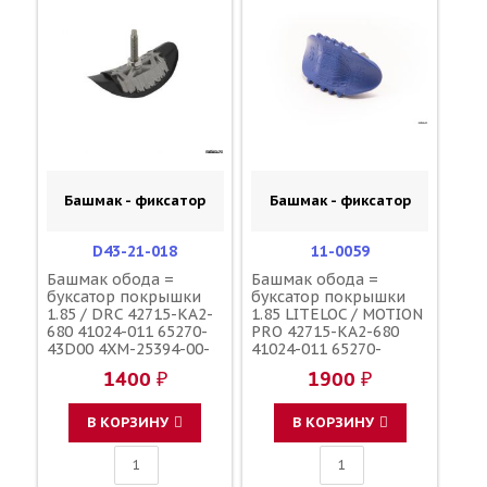
Башмак - фиксатор
Башмак - фиксатор
D43-21-018
11-0059
Башмак обода =
Башмак обода =
буксатор покрышки
буксатор покрышки
1.85 / DRC 42715-KA2-
1.85 LITELOC / MOTION
680 41024-011 65270-
PRO 42715-KA2-680
43D00 4XM-25394-00-
41024-011 65270-
00
43D00 4XM-25394-00-
1400 ₽
1900 ₽
00
В КОРЗИНУ
В КОРЗИНУ