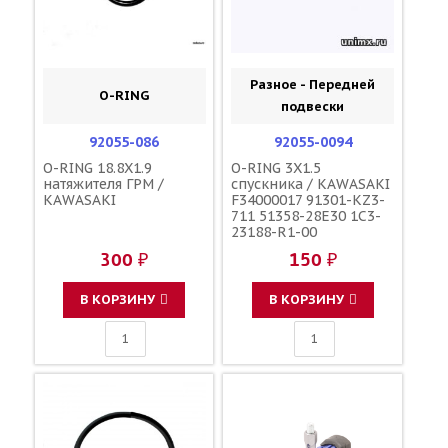
Разное - Передней
O-RING
подвески
92055-086
92055-0094
O-RING 18.8X1.9
O-RING 3X1.5
натяжителя ГРМ /
спускника / KAWASAKI
KAWASAKI
F34000017 91301-KZ3-
711 51358-28E30 1C3-
23188-R1-00
300 ₽
150 ₽
В КОРЗИНУ
В КОРЗИНУ