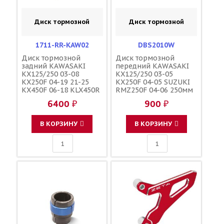
Диск тормозной
Диск тормозной
1711-RR-KAW02
DBS2010W
Диск тормозной
Диск тормозной
задний KAWASAKI
передний KAWASAKI
KX125/250 03-08
KX125/250 03-05
KX250F 04-19 21-25
KX250F 04-05 SUZUKI
KX450F 06-18 KLX450R
RMZ250F 04-06 250мм
08-19 SUZUKI RMZ250
/ ARASHI KW35FID
6400 ₽
900 ₽
04-06 240мм / MOOSE
41080-1516 K4108-
RACING 17111424
01516 K4108-01517
41080-0076 41080-1514
В КОРЗИНУ
В КОРЗИНУ
41080-0618 K4108-
01514