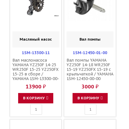
Масляный насос
Вал помпы
1SM-13300-11
1SM-12450-01-00
Вал маслонасоса
Вал помпы YAMAHA
YAMAHA YZ250F 14-25
YZ250F 14-18 WR250F
WR250F 15-25 YZ250FX
15-19 YZ250FX 15-19 с
15-25 в сборе /
крыльчаткой / YAMAHA
YAMAHA 1SM-13300-00-
1SM-12450-00-00
00 1SM-13300-10-00
13900 ₽
3000 ₽
1SM-13300-11-00
В КОРЗИНУ
В КОРЗИНУ