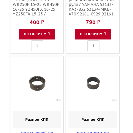
WR250F 15-25 WR450F
руля / YAMAHA 53133-
16-25 YZ450FX 16-25
KA3-832 53134-MKE-
YZ250FX 15-25 /
A70 92161-0929 92161-
YAMAHA
1195 56241-49H40
400 ₽
790 ₽
92161-0113 56241-
10H10 56241-10H11
В КОРЗИНУ
В КОРЗИНУ
Разное КПП
Разное КПП