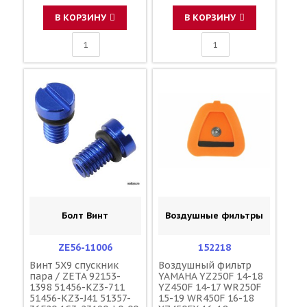
110090000501
110090000501
F45300001
F45300001
В КОРЗИНУ
В КОРЗИНУ
Болт Винт
Воздушные фильтры
ZE56-11006
152218
Винт 5X9 спускник
Воздушный фильтр
пара / ZETA 92153-
YAMAHA YZ250F 14-18
1398 51456-KZ3-711
YZ450F 14-17 WR250F
51456-KZ3-J41 51357-
15-19 WR450F 16-18