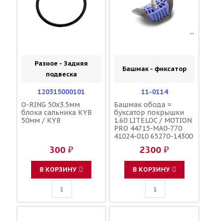
Разное - Задняя
Башмак - фиксатор
подвеска
120315000101
11-0114
O-RING 50x3.5мм
Башмак обода =
блока сальника KYB
буксатор покрышки
50мм / KYB
1.60 LITELOC / MOTION
PRO 44715-MA0-770
41024-010 65270-14300
5SF-25394-00-00
300 ₽
2300 ₽
В КОРЗИНУ
В КОРЗИНУ