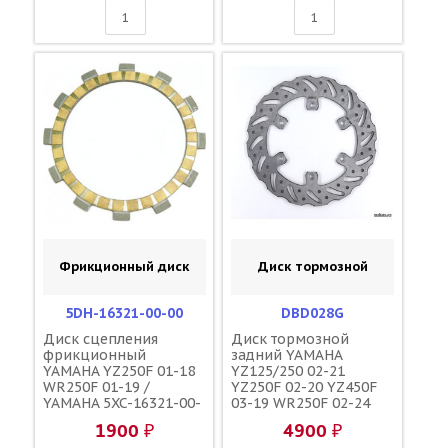
Фрикционный диск
Диск тормозной
5DH-16321-00-00
DBD028G
Диск сцепления
Диск тормозной
фрикционный
задний YAMAHA
YAMAHA YZ250F 01-18
YZ125/250 02-21
WR250F 01-19 /
YZ250F 02-20 YZ450F
YAMAHA 5XC-16321-00-
03-19 WR250F 02-24
00 3XJ-16321-00-00
WR450F 03-23 YZ450FX
1900 ₽
4900 ₽
16-20 YZ250FX 15-21