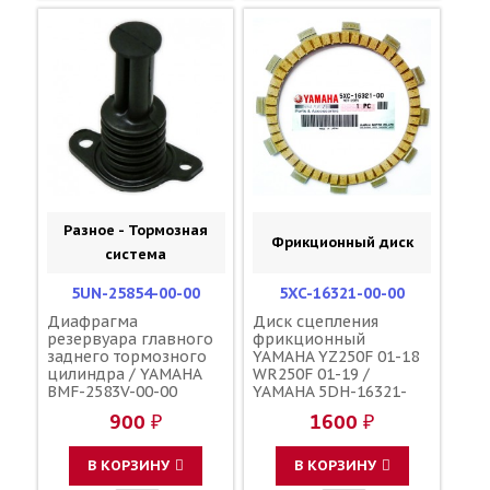
Разное - Тормозная
Фрикционный диск
система
5UN-25854-00-00
5XC-16321-00-00
Диафрагма
Диск сцепления
резервуара главного
фрикционный
заднего тормозного
YAMAHA YZ250F 01-18
цилиндра / YAMAHA
WR250F 01-19 /
BMF-2583V-00-00
YAMAHA 5DH-16321-
00-00 3XJ-16321-00-00
900 ₽
1600 ₽
В КОРЗИНУ
В КОРЗИНУ