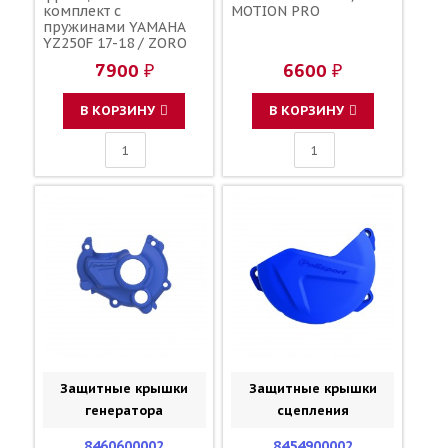
комплект с
MOTION PRO
пружинами YAMAHA
YZ250F 17-18 / ZORO
PARTS 5XC-16321-00-00
7900 ₽
6600 ₽
1SM-16331-00-00 5NL-
16325-20-00 90501-
230A6-00
В КОРЗИНУ
В КОРЗИНУ
Защитные крышки
Защитные крышки
генератора
сцепления
8460600002
8454900002