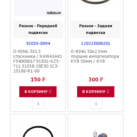
Разное - Передней
Разное - Задняя
подвески
подвеска
92055-0094
120225000201
O-RING 3X1.5
O-RING 50x2.5мм
спускника / KAWASAKI
поршня амортизатора
F34000017 91301-KZ3-
KYB 50мм / KYB
711 51358-28E30 1C3-
23188-R1-00
150 ₽
300 ₽
В КОРЗИНУ
В КОРЗИНУ