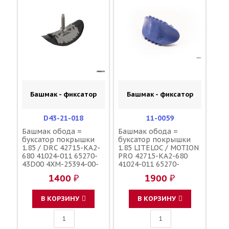
Башмак - фиксатор
Башмак - фиксатор
D43-21-018
11-0059
Башмак обода =
Башмак обода =
буксатор покрышки
буксатор покрышки
1.85 / DRC 42715-KA2-
1.85 LITELOC / MOTION
680 41024-011 65270-
PRO 42715-KA2-680
43D00 4XM-25394-00-
41024-011 65270-
00
43D00 4XM-25394-00-
1400 ₽
1900 ₽
00
В КОРЗИНУ
В КОРЗИНУ