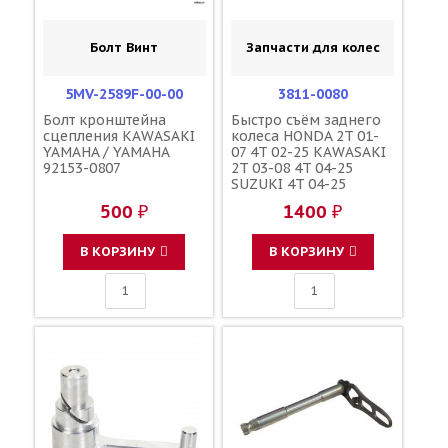
Болт Винт
Запчасти для колес
5MV-2589F-00-00
3811-0080
Болт кронштейна
Быстро съём заднего
сцепления KAWASAKI
колеса HONDA 2T 01-
YAMAHA / YAMAHA
07 4T 02-25 KAWASAKI
92153-0807
2T 03-08 4T 04-25
SUZUKI 4T 04-25
YAMAHA YZF250/450F
500 ₽
1400 ₽
09-25 / MOOSE RACING
В КОРЗИНУ
В КОРЗИНУ