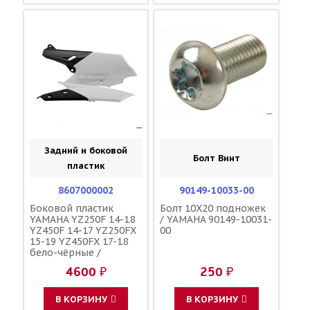
Задний и боковой
Болт Винт
пластик
8607000002
90149-10033-00
Боковой пластик
Болт 10X20 подножек
YAMAHA YZ250F 14-18
/ YAMAHA 90149-10031-
YZ450F 14-17 YZ250FX
00
15-19 YZ450FX 17-18
бело-чёрные /
POLISPORT 1SL-21720-
4600 ₽
250 ₽
00-00 1SL-21720-10-00
1SL-21710-00-00
В КОРЗИНУ
В КОРЗИНУ