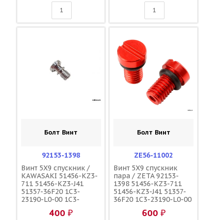
Болт Винт
Болт Винт
92153-1398
ZE56-11002
Винт 5X9 спускник /
Винт 5X9 спускник
KAWASAKI 51456-KZ3-
пара / ZETA 92153-
711 51456-KZ3-J41
1398 51456-KZ3-711
51357-36F20 1C3-
51456-KZ3-J41 51357-
23190-L0-00 1C3-
36F20 1C3-23190-L0-00
23190-L1-00
1C3-23190-L1-00
400 ₽
600 ₽
110090000601
110090000601