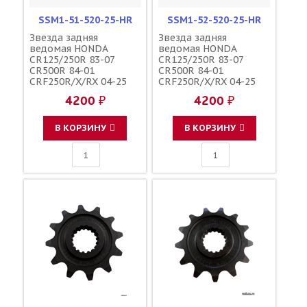
SSM1-51-520-25-HR
SSM1-52-520-25-HR
Звезда задняя
Звезда задняя
ведомая HONDA
ведомая HONDA
CR125/250R 83-07
CR125/250R 83-07
CR500R 84-01
CR500R 84-01
CRF250R/X/RX 04-25
CRF250R/X/RX 04-25
CRF450R/X/RX 02-25
CRF450R/X/RX 02-25
4200 ₽
4200 ₽
зубов 51 / MRP JTR210
зубов 52 / MRP JTR210
1-3559-51
1-3559-52
В КОРЗИНУ
В КОРЗИНУ