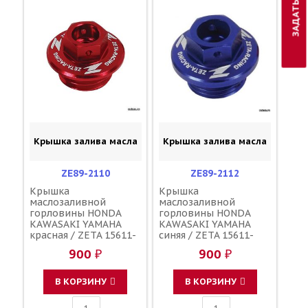
Крышка залива масла
Крышка залива масла
ZE89-2110
ZE89-2112
Крышка
Крышка
маслозаливной
маслозаливной
горловины HONDA
горловины HONDA
KAWASAKI YAMAHA
KAWASAKI YAMAHA
красная / ZETA 15611-
синяя / ZETA 15611-
KA4-710 91303-800-000
KA4-710 91303-800-000
900 ₽
900 ₽
16115-018 3Y1-15363-
16115-018 3Y1-15363-
00-00 3Y1-15363-10-00
00-00 3Y1-15363-10-00
В КОРЗИНУ
В КОРЗИНУ