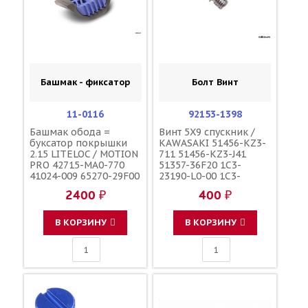
Башмак - фиксатор
Болт Винт
11-0116
92153-1398
Башмак обода =
Винт 5X9 спускник /
буксатор покрышки
KAWASAKI 51456-KZ3-
2.15 LITELOC / MOTION
711 51456-KZ3-J41
PRO 42715-MA0-770
51357-36F20 1C3-
41024-009 65270-29F00
23190-L0-00 1C3-
65270-28E00 3JE-
23190-L1-00
2400 ₽
400 ₽
25394-00-00
110090000601
110090000501
F45300001
В КОРЗИНУ
В КОРЗИНУ