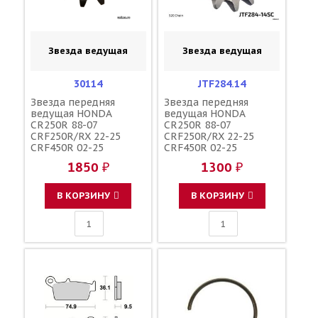
Звезда ведущая
Звезда ведущая
30114
JTF284.14
Звезда передняя
Звезда передняя
ведущая HONDA
ведущая HONDA
CR250R 88-07
CR250R 88-07
CRF250R/RX 22-25
CRF250R/RX 22-25
CRF450R 02-25
CRF450R 02-25
CRF450X 05-17
CRF450X 05-17
1850 ₽
1300 ₽
CRF450RX 17-25
CRF450RX 17-25
CR500R 88-01 зубов 14
CR500R 88-01 зубов 14
/ MRP JTF284 253--520-
/ SUNSTAR JTF284 253-
В КОРЗИНУ
В КОРЗИНУ
14GP 23802-ML3-871
-520-14GP 23802-ML3-
23802-HP1-670
871 23802-HP1-670