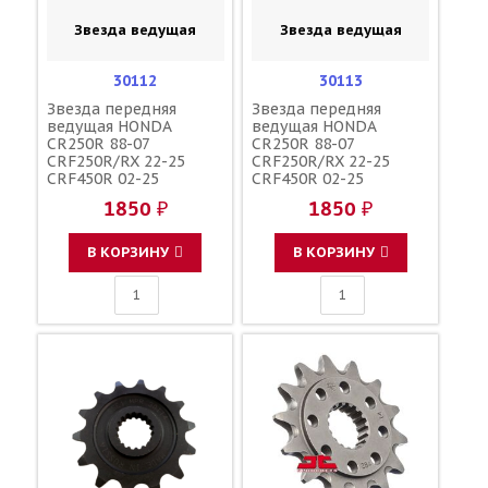
Звезда ведущая
Звезда ведущая
30112
30113
Звезда передняя
Звезда передняя
ведущая HONDA
ведущая HONDA
CR250R 88-07
CR250R 88-07
CRF250R/RX 22-25
CRF250R/RX 22-25
CRF450R 02-25
CRF450R 02-25
CRF450X 05-17
CRF450X 05-17
1850 ₽
1850 ₽
CRF450RX 17-25
CRF450RX 17-25
CR500R 88-01 зубов 12
CR500R 88-01 зубов 13
/ MRP JTF284 34712
/ MRP JTF284 253--520-
В КОРЗИНУ
В КОРЗИНУ
13GP 23802-MEN-730