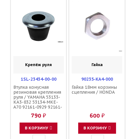
Крепёж руля
Гайка
1SL-23434-00-00
90235-KA4-000
Втулка конусная
Гайка 18мм корзины
резиновая крепления
сцепления / HONDA
руля / YAMAHA 53133-
KA3-832 53134-MKE-
A70 92161-0929 92161-
1195 56241-49H40
790 ₽
600 ₽
92161-0113 56241-
10H10 56241-10H11
В КОРЗИНУ
В КОРЗИНУ