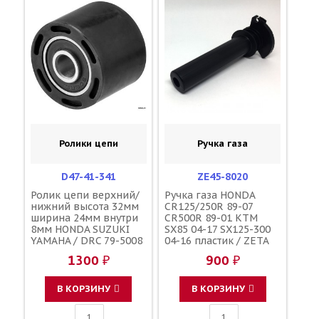
Ролики цепи
Ручка газа
D47-41-341
ZE45-8020
Ролик цепи верхний/
Ручка газа HONDA
нижний высота 32мм
CR125/250R 89-07
ширина 24мм внутри
CR500R 89-01 KTM
8мм HONDA SUZUKI
SX85 04-17 SX125-300
YAMAHA / DRC 79-5008
04-16 пластик / ZETA
52158-KA3-831 43911-
01-0079 53140-MAC-
1300 ₽
900 ₽
35B00 BR9-22178-00-00
680 53140-KZ4-J30
53140-KSR-710 53140-
KZ4-J31 51502010200
В КОРЗИНУ
В КОРЗИНУ