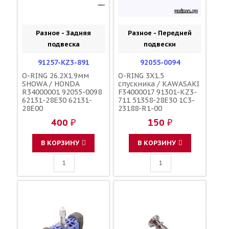
Разное - Задняя
Разное - Передней
подвеска
подвески
91257-KZ3-891
92055-0094
O-RING 26.2X1.9мм
O-RING 3X1.5
SHOWA / HONDA
спускника / KAWASAKI
R34000001 92055-0098
F34000017 91301-KZ3-
62131-28E30 62131-
711 51358-28E30 1C3-
28E00
23188-R1-00
400 ₽
150 ₽
В КОРЗИНУ
В КОРЗИНУ