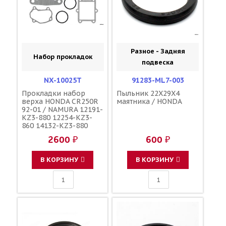
Разное - Задняя
Набор прокладок
подвеска
NX-10025T
91283-ML7-003
Прокладки набор
Пыльник 22X29X4
верха HONDA CR250R
маятника / HONDA
92-01 / NAMURA 12191-
KZ3-880 12254-KZ3-
860 14132-KZ3-880
91304-KZ3-890 12108-
2600 ₽
600 ₽
KZ3-880
В КОРЗИНУ
В КОРЗИНУ