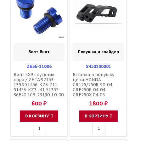
Болт Винт
Ловушка и слайдер
ZE56-11006
8450100001
Винт 5X9 спускник
Вставка в ловушку
пара / ZETA 92153-
цепи HONDA
1398 51456-KZ3-711
CR125/250R 90-04
51456-KZ3-J41 51357-
CRF250R 04-04
36F20 1C3-23190-L0-00
CRF250X 04-05
1C3-23190-L1-00
CRF450R 02-04 чёрная
600 ₽
1800 ₽
110090000601
/ POLISPORT HO03660
110090000501
52146-MEN-000 52146-
F45300001
KZ4-J40 52146-KZ3-J10
В КОРЗИНУ
В КОРЗИНУ