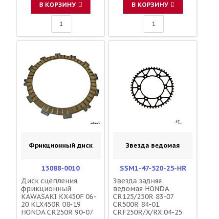
HONDA 22201-MEB-670
В КОРЗИНУ
В КОРЗИНУ
22201-KZ3-730 13088-
0051 13088-0012
Фрикционный диск
Звезда ведомая
13088-0010
SSM1-47-520-25-HR
Диск сцепления
Звезда задняя
фрикционный
ведомая HONDA
KAWASAKI KX450F 06-
CR125/250R 83-07
20 KLX450R 08-19
CR500R 84-01
HONDA CR250R 90-07
CRF250R/X/RX 04-25