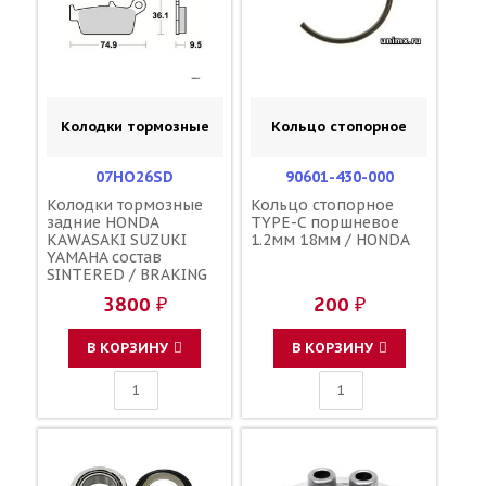
Колодки тормозные
Кольцо стопорное
07HO26SD
90601-430-000
Колодки тормозные
Кольцо стопорное
задние HONDA
TYPE-C поршневое
KAWASAKI SUZUKI
1.2мм 18мм / HONDA
YAMAHA состав
SINTERED / BRAKING
701CM 43105-KZ1-405
3800 ₽
200 ₽
43105-KZ1-415 43082-
1228 43082-1267
69100-37820 5GR-
В КОРЗИНУ
В КОРЗИНУ
W0046-00-00