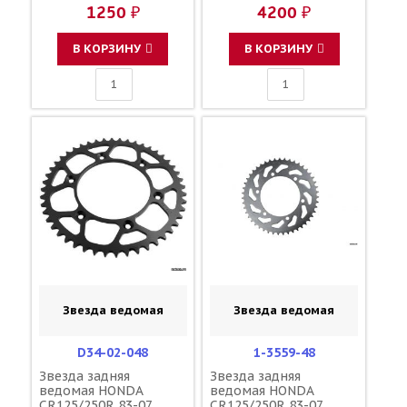
CRF450R 02-24
CRF450R/X/RX 02-25
1250 ₽
4200 ₽
CRF450X 05-25
зубов 47 / MRP JTR210
CRF450RX 17-24
1-3559-47
CR500R 90-01 /
В КОРЗИНУ
В КОРЗИНУ
KAWASAKI 22201-MEB-
670 22201-KZ3-730
13088-0012
Звезда ведомая
Звезда ведомая
D34-02-048
1-3559-48
Звезда задняя
Звезда задняя
ведомая HONDA
ведомая HONDA
CR125/250R 83-07
CR125/250R 83-07