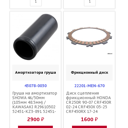
Амортизатора груша
Фрикционный диск
43078-0030
22201-MEN-670
Груша на амортизатор
Диск сцепления
SHOWA 46/50мм
фрикционный HONDA
(105мм 48.5мм) /
CR250R 90-07 CRF450R
KAWASAKI R29610502
02-24 CRF450X 05-25
52451-KZ3-891 52451-
CRF450RX 17-24
KRN-711 62273-36E00
CR500R 90-01
2900 ₽
1600 ₽
62273-36F00 52451-
KAWASAKI KX450F 06-
MKE-AF1
20 KLX450R 08-19 /