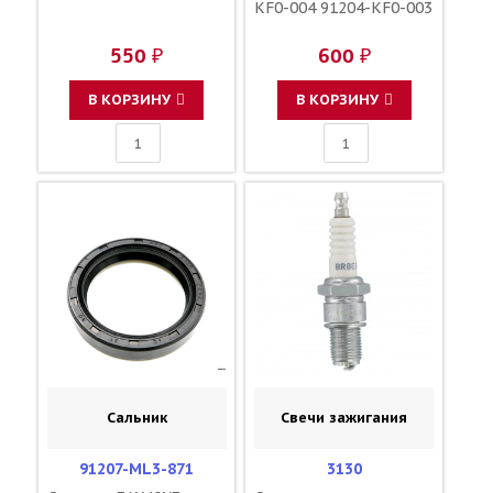
KF0-004 91204-KF0-003
550 ₽
600 ₽
В КОРЗИНУ
В КОРЗИНУ
Сальник
Свечи зажигания
91207-ML3-871
3130