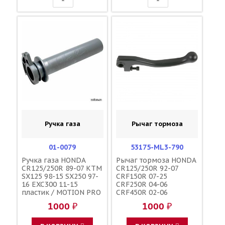
Ручка газа
Рычаг тормоза
01-0079
53175-ML3-790
Ручка газа HONDA
Рычаг тормоза HONDA
CR125/250R 89-07 KTM
CR125/250R 92-07
SX125 98-15 SX250 97-
CRF150R 07-25
16 EXC300 11-15
CRF250R 04-06
пластик / MOTION PRO
CRF450R 02-06
CRF250X 04-17
1000 ₽
1000 ₽
CRF450X 05-17 CR500R
96-01 / PARTS
UNLIMITED 14-0218