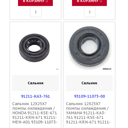
В КОРЗИНУ
В КОРЗИНУ
53170-MEB-003 53170-
MEY-305 53175-KPT-
305
Сальник
Сальник
91211-KA3-761
93109-11073-00
Сальник 12X25X7
Сальник 12X25X7
помпы охлаждения /
помпы охлаждения /
HONDA 91211-KSE-671
YAMAHA 91211-KA3-
91211-KRN-671 91211-
761 91211-KSE-671
MEN-A01 93109-11073-
91211-KRN-671 91211-
00
MEN-A01