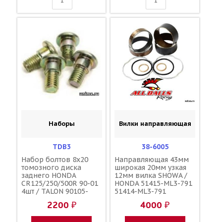
Наборы
Вилки направляющая
TDB3
38-6005
Набор болтов 8x20
Направляющая 43мм
томозного диска
широкая 20мм узкая
заднего HONDA
12мм вилка SHOWA /
CR125/250/500R 90-01
HONDA 51415-ML3-791
4шт / TALON 90105-
51414-ML3-791
MK5-000 90105-MK5-
2200 ₽
4000 ₽
010