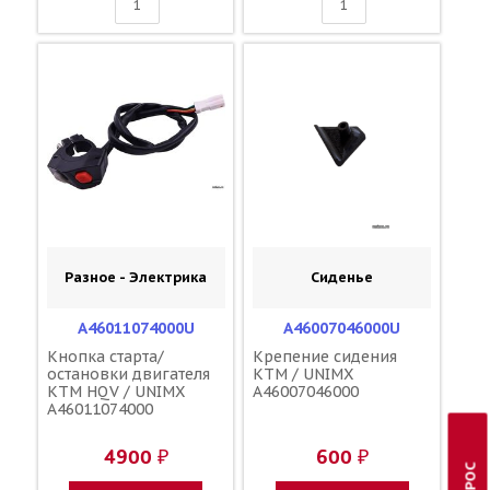
Разное - Электрика
Сиденье
A46011074000U
A46007046000U
Кнопка старта/
Крепение сидения
остановки двигателя
KTM / UNIMX
KTM HQV / UNIMX
A46007046000
A46011074000
4900 ₽
600 ₽