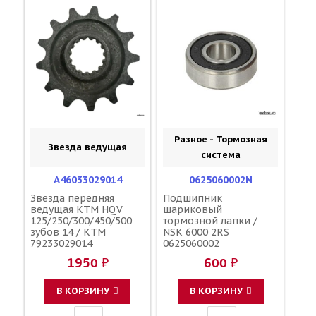
Разное - Тормозная
Звезда ведущая
система
A46033029014
0625060002N
Звезда передняя
Подшипник
ведущая KTM HQV
шариковый
125/250/300/450/500
тормозной лапки /
зубов 14 / KTM
NSK 6000 2RS
79233029014
0625060002
1950 ₽
600 ₽
В КОРЗИНУ
В КОРЗИНУ