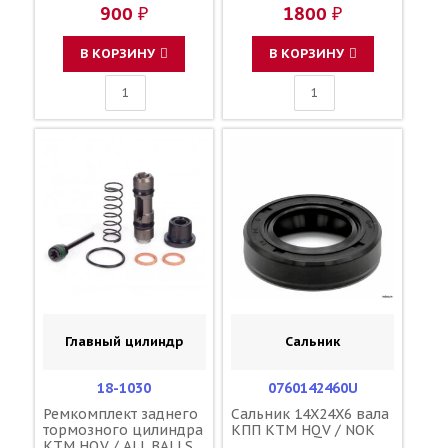
900 ₽
1800 ₽
В КОРЗИНУ
В КОРЗИНУ
Главный цилиндр
Сальник
18-1030
0760142460U
Ремкомплект заднего
Сальник 14X24X6 вала
тормозного цилиндра
КПП KTM HQV / NOK
KTM HQV / ALL BALLS