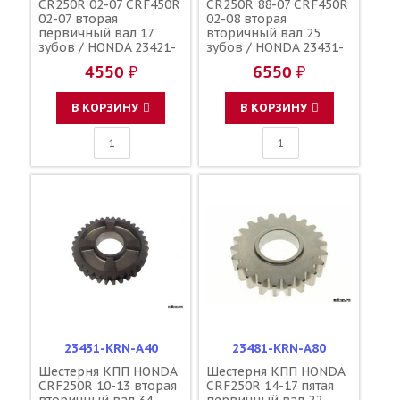
CR250R 02-07 CRF450R
CR250R 88-07 CRF450R
02-07 вторая
02-08 вторая
первичный вал 17
вторичный вал 25
зубов / HONDA 23421-
зубов / HONDA 23431-
KZ3-L20
KS7-830
4550 ₽
6550 ₽
В КОРЗИНУ
В КОРЗИНУ
23431-KRN-A40
23481-KRN-A80
Шестерня КПП HONDA
Шестерня КПП HONDA
CRF250R 10-13 вторая
CRF250R 14-17 пятая
вторичный вал 34
первичный вал 22