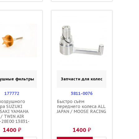
душные фильтры
Запчасти для колес
177772
3811-0076
воздушного
Быстро съём
ра SUZUKI
переднего колеса ALL
SAKI YAMAHA
JAPAN / MOOSE RACING
/ TWIN AIR
-28E00 13831-
 90122-06035-00
1400 ₽
1400 ₽
-06030-00 90122-
-00 92153-0623