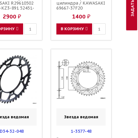
SAKI R29610502
цилиндра / KAWASAKI
-KZ3-891 52451-
69667-37F20
11 62273-36E00
2900 ₽
1400 ₽
-36F00 52451-
AF1
ОРЗИНУ
В КОРЗИНУ
езда ведомая
Звезда ведомая
D34-32-048
1-3577-48