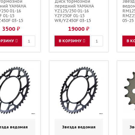
тормозной
Диск тормозной
Звезд
ний YAMAHA
передний YAMAHA
ведо
/250 01-16
YZ125/250 01-16
RM125
F 01-15
YZF250F 01-15
RMZ25
450F 03-15
WR/YZ450F 03-15
05-25
F 01-16 YZ250FX
WR250F 01-16 YZ250FX
зубов
3500 ₽
19000 ₽
 SUZUKI
15-16 SUZUKI
48 JT
/250 89-08
RM125/250 89-08
 / ARASHI
267мм / BREMBO
ОРЗИНУ
В КОРЗИНУ
В К
ID 59221-37F00
ZC844 59221-37F00
-37F10 5MV-
59221-37F10 5MV-
-00-00 5XC-
2581T-00-00 5XC-
-G0-00
2581T-G0-00
езда ведомая
Звезда ведомая
Зв