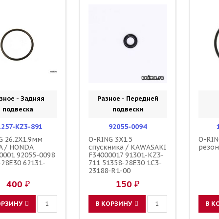
зное - Задняя
Разное - Передней
подвеска
подвески
1257-KZ3-891
92055-0094
G 26.2X1.9мм
O-RING 3X1.5
O-RIN
 / HONDA
спускника / KAWASAKI
резон
0001 92055-0098
F34000017 91301-KZ3-
-28E30 62131-
711 51358-28E30 1C3-
23188-R1-00
400 ₽
150 ₽
ОРЗИНУ
В КОРЗИНУ
В К