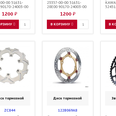
-00-00 51631-
23357-00-00 51631-
KAWA
 90170-24003-00
28E00 90170-24003-00
52451
-24004-00
90179-24004-00
KRN-7
1200 ₽
1200 ₽
62273
MKE-
ОРЗИНУ
В КОРЗИНУ
В К
ск тормозной
Диск тормозной
Зв
ZC844
122B069A8