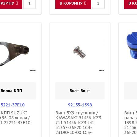
ОРЗИНУ
В КОРЗИНУ
В К
Вилка КПП
Болт Винт
25221-37E10
92153-1398
 КПП SUZUKI
Винт 5X9 спускник /
Винт 
 96-08 левая /
KAWASAKI 51456-KZ3-
пара 
I 25221-37E10-
711 51456-KZ3-J41
1398 
51357-36F20 1C3-
51456
23190-L0-00 1C3-
36F20