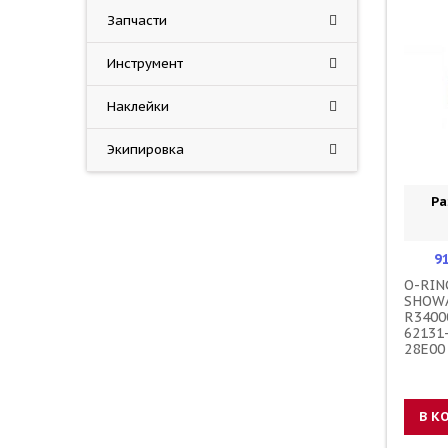
Запчасти
Инструмент
Наклейки
Экипировка
Ра
9
O-RIN
SHOWA
R3400
62131
28E00
В К