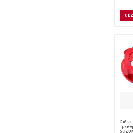
В К
Гайка 
траве
SUZUK