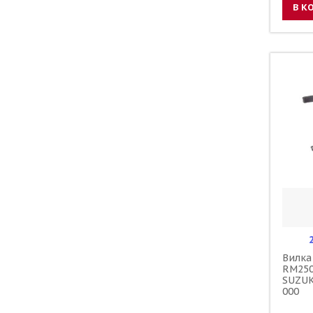
В К
Вилка
RM250
SUZUK
000