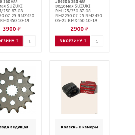
а задняя
Звезда задняя
мая SUZUKI
ведомая SUZUKI
/250 87-08
RM125/250 87-08
0 07-25 RMZ450
RMZ250 07-25 RMZ450
 RMX450 10-19
05-25 RMX450 10-19
 48 / DRC 1-3577-
зубов 48 / SUNSTAR
3900 ₽
2900 ₽
R808 123U-520-48
JTR808 123U-520-48
ОРЗИНУ
В КОРЗИНУ
езда ведущая
Колесные камеры