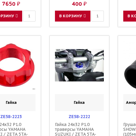
23190-L1-00
1C3-2
7650 ₽
400 ₽
110090000601
11009
110090000501
11009
F45300001
F4530
ОРЗИНУ
В КОРЗИНУ
В К
Гайка
Гайка
Амор
ZE58-2223
ZE58-2222
24x32 P1.0
Гайка 24x32 P1.0
Груша
рсы YAMAHA
траверсы YAMAHA
SHOW
I / ZETA 5TA-
SUZUKI / ZETA 5TA-
(105м