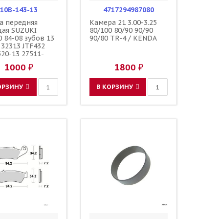
10B-143-13
4717294987080
а передняя
Камера 21 3.00-3.25
щая SUZUKI
80/100 80/90 90/90
 84-08 зубов 13
90/80 TR-4 / KENDA
 32313 JTF432
520-13 27511-
 27511-37F00
1000 ₽
1800 ₽
ОРЗИНУ
В КОРЗИНУ