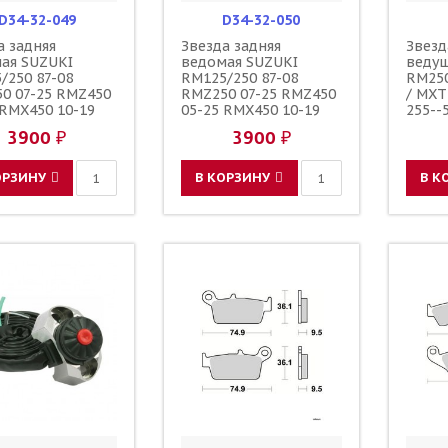
D34-32-049
D34-32-050
а задняя
Звезда задняя
Звезд
ая SUZUKI
ведомая SUZUKI
веду
/250 87-08
RM125/250 87-08
RM250
0 07-25 RMZ450
RMZ250 07-25 RMZ450
/ MXT
 RMX450 10-19
05-25 RMX450 10-19
255--
 49 / DRC JTR808
зубов 50 / DRC 1-3577-
15D00
3900 ₽
3900 ₽
7-49
50 JTR808 123U-520-50
ОРЗИНУ
В КОРЗИНУ
В К