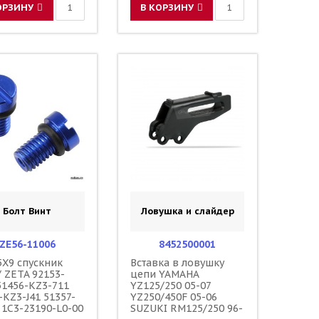
ОРЗИНУ
В КОРЗИНУ
Болт Винт
Ловушка и слайдер
ZE56-11006
8452500001
5X9 спускник
Вставка в ловушку
/ ZETA 92153-
цепи YAMAHA
51456-KZ3-711
YZ125/250 05-07
-KZ3-J41 51357-
YZ250/450F 05-06
 1C3-23190-L0-00
SUZUKI RM125/250 96-