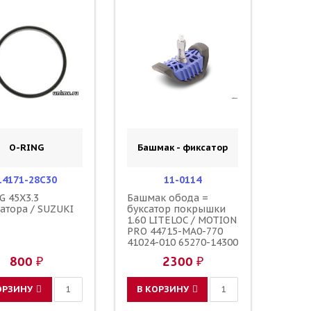
O-RING
Башмак - фиксатор
14171-28C30
11-0114
G 45X3.3
Башмак обода =
атора / SUZUKI
буксатор покрышки
1.60 LITELOC / MOTION
PRO 44715-MA0-770
41024-010 65270-14300
5SF-25394-00-00
800 ₽
2300 ₽
ОРЗИНУ
В КОРЗИНУ