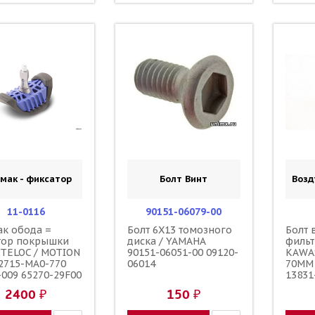
мак - фиксатор
Болт Винт
Воз
11-0116
90151-06079-00
к обода =
Болт 6X13 томозного
Болт 
тор покрышки
диска / YAMAHA
фильт
LITELOC / MOTION
90151-06051-00 09120-
KAWA
2715-MA0-770
06014
70ММ 
-009 65270-29F00
13831
-28E00 3JE-
37F20
2400 ₽
150 ₽
-00-00
90122
06005