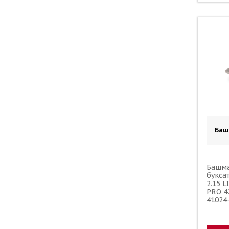
Баш
Башма
букса
2.15 
PRO 4
41024
65270
25394