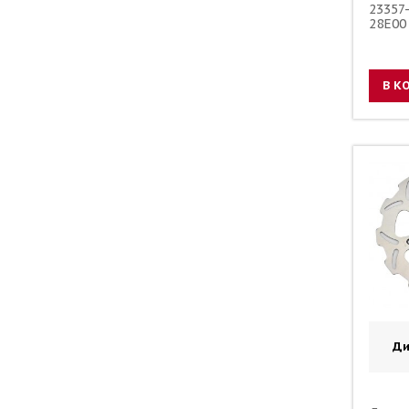
23357
28E00
90179
В К
Ди