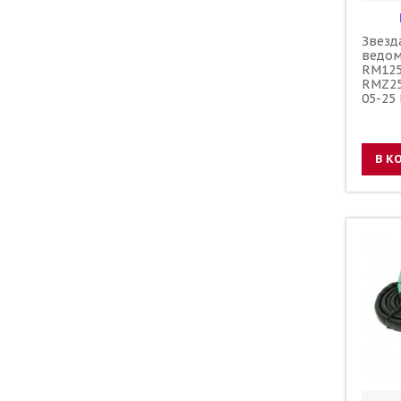
Звезд
ведом
RM125
RMZ25
05-25
зубов
1-357
В К