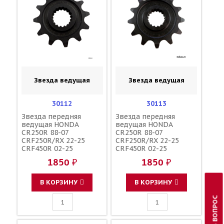
Звезда ведущая
Звезда ведущая
30112
30113
Звезда передняя
Звезда передняя
ведущая HONDA
ведущая HONDA
CR250R 88-07
CR250R 88-07
CRF250R/RX 22-25
CRF250R/RX 22-25
CRF450R 02-25
CRF450R 02-25
CRF450X 05-17
CRF450X 05-17
1850 ₽
1850 ₽
CRF450RX 17-25
CRF450RX 17-25
CR500R 88-01 зубов 12
CR500R 88-01 зубов 13
/ MRP JTF284 34712
/ MRP JTF284 253--520-
В КОРЗИНУ
В КОРЗИНУ
13GP 23802-MEN-730
ЗАДАТЬ ВОПРОС