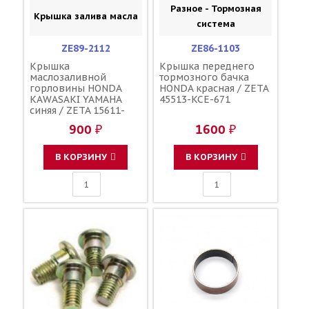
Разное - Тормозная
Крышка залива масла
система
ZE89-2112
ZE86-1103
Крышка
Крышка переднего
маслозаливной
тормозного бачка
горловины HONDA
HONDA красная / ZETA
KAWASAKI YAMAHA
45513-KCE-671
синяя / ZETA 15611-
KA4-710 91303-800-000
900 ₽
1600 ₽
16115-018 3Y1-15363-
00-00 3Y1-15363-10-00
В КОРЗИНУ
В КОРЗИНУ