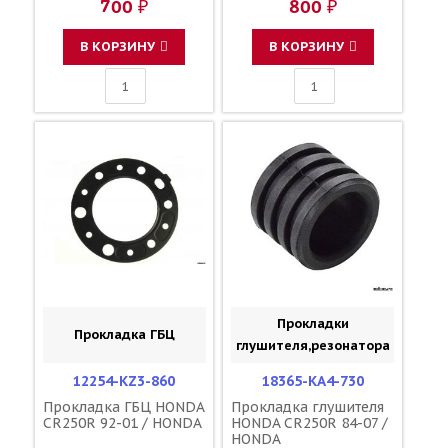
700 ₽
800 ₽
45105-MY6-415 45108-
MY1-006 45108-MKE-
A71 59315-13E00
В КОРЗИНУ
В КОРЗИНУ
Прокладки
Прокладка ГБЦ
глушителя,резонатора
12254-KZ3-860
18365-KA4-730
Прокладка ГБЦ HONDA
Прокладка глушителя
CR250R 92-01 / HONDA
HONDA CR250R 84-07 /
HONDA