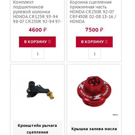
Комплект
Корзина сцепления
подшипников
прижимная часть
рулевой колонки
HONDA CR250R 92-07
HONDA CR125R 93-94
CRF450R 02-08 13-16 /
98-07 CR250R 92-94 97-
HONDA
07 CRF250R 04-09 18-
4600 ₽
7500 ₽
25 CRF250X 04-17
CRF450R 02-08 17-25
CRF250/450RX 17-25
В КОРЗИНУ
В КОРЗИНУ
CRF450X 05-25 / ZORO
PARTS 22-1010 91015-
KZ4-701 53214-KZ4-
701 53214-KZ3-861
Кронштейн рычага
Крышка залива масла
сцепления