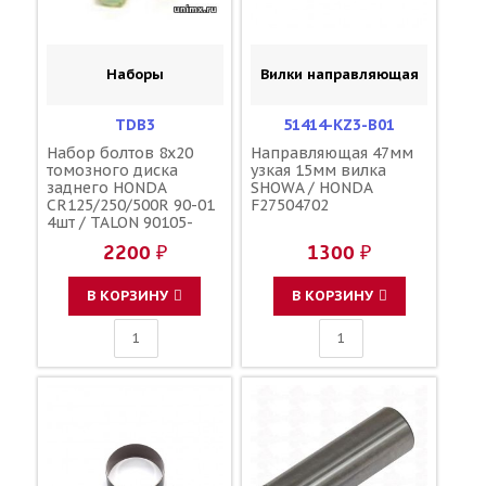
Наборы
Вилки направляющая
TDB3
51414-KZ3-B01
Набор болтов 8x20
Направляющая 47мм
томозного диска
узкая 15мм вилка
заднего HONDA
SHOWA / HONDA
CR125/250/500R 90-01
F27504702
4шт / TALON 90105-
MK5-000 90105-MK5-
2200 ₽
1300 ₽
010
В КОРЗИНУ
В КОРЗИНУ