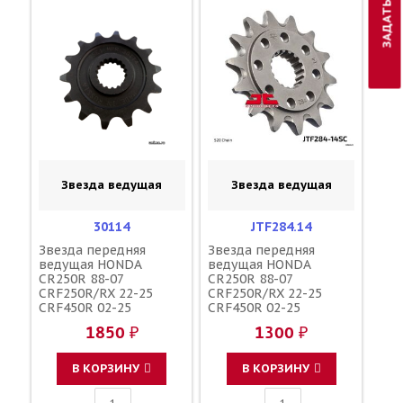
Звезда ведущая
Звезда ведущая
30114
JTF284.14
Звезда передняя
Звезда передняя
ведущая HONDA
ведущая HONDA
CR250R 88-07
CR250R 88-07
CRF250R/RX 22-25
CRF250R/RX 22-25
CRF450R 02-25
CRF450R 02-25
CRF450X 05-17
CRF450X 05-17
1850 ₽
1300 ₽
CRF450RX 17-25
CRF450RX 17-25
CR500R 88-01 зубов 14
CR500R 88-01 зубов 14
/ MRP JTF284 253--520-
/ SUNSTAR JTF284 253-
В КОРЗИНУ
В КОРЗИНУ
14GP 23802-ML3-871
-520-14GP 23802-ML3-
23802-HP1-670
871 23802-HP1-670