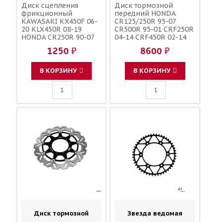
Диск сцепления
Диск тормозной
фрикционный
передний HONDA
KAWASAKI KX450F 06-
CR125/250R 95-07
20 KLX450R 08-19
CR500R 95-01 CRF250R
HONDA CR250R 90-07
04-14 CRF450R 02-14
CRF450R 02-24
CRF250X 04-17
1250 ₽
8600 ₽
CRF450X 05-25
CRF450X 05-17 240мм /
CRF450RX 17-24
BRAKING ZC831 45351-
CR500R 90-01 /
MAC-680 45351-KZ4-J30
В КОРЗИНУ
В КОРЗИНУ
KAWASAKI 22201-MEB-
45351-MEN-A10 45351-
670 22201-KZ3-730
KRN-A30
13088-0012
Диск тормозной
Звезда ведомая