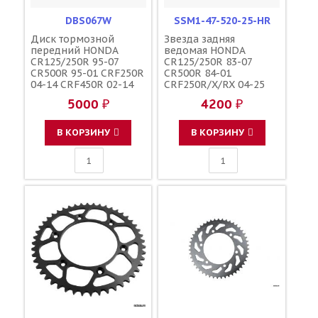
DBS067W
SSM1-47-520-25-HR
Диск тормозной
Звезда задняя
передний HONDA
ведомая HONDA
CR125/250R 95-07
CR125/250R 83-07
CR500R 95-01 CRF250R
CR500R 84-01
04-14 CRF450R 02-14
CRF250R/X/RX 04-25
CRF250X 04-17
CRF450R/X/RX 02-25
5000 ₽
4200 ₽
CRF450X 05-17 320мм /
зубов 47 / MRP JTR210
ARASHI
1-3559-47
В КОРЗИНУ
В КОРЗИНУ