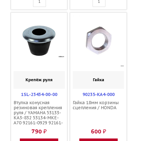
Крепёж руля
Гайка
1SL-23434-00-00
90235-KA4-000
Втулка конусная
Гайка 18мм корзины
резиновая крепления
сцепления / HONDA
руля / YAMAHA 53133-
KA3-832 53134-MKE-
A70 92161-0929 92161-
1195 56241-49H40
790 ₽
600 ₽
92161-0113 56241-
10H10 56241-10H11