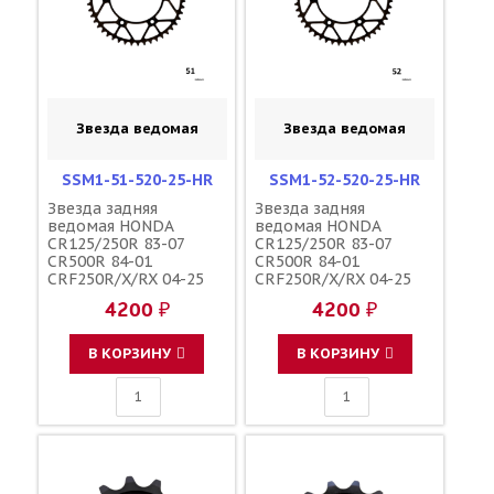
Звезда ведомая
Звезда ведомая
SSM1-51-520-25-HR
SSM1-52-520-25-HR
Звезда задняя
Звезда задняя
ведомая HONDA
ведомая HONDA
CR125/250R 83-07
CR125/250R 83-07
CR500R 84-01
CR500R 84-01
CRF250R/X/RX 04-25
CRF250R/X/RX 04-25
CRF450R/X/RX 02-25
CRF450R/X/RX 02-25
4200 ₽
4200 ₽
зубов 51 / MRP JTR210
зубов 52 / MRP JTR210
1-3559-51
1-3559-52
В КОРЗИНУ
В КОРЗИНУ