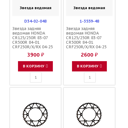
Звезда ведомая
Звезда ведомая
D34-02-048
1-3559-48
Звезда задняя
Звезда задняя
ведомая HONDA
ведомая HONDA
CR125/250R 83-07
CR125/250R 83-07
CR500R 84-01
CR500R 84-01
CRF250R/X/RX 04-25
CRF250R/X/RX 04-25
CRF450R/X/RX 02-25
CRF450R/X/RX 02-25
3900 ₽
2600 ₽
зубов 48 / DRC JTR210
зубов 48 / SUNSTAR
1-3559-48 41202-KZ3-
JTR210 154U-520-48
J40
41202-KZ3-J40
В КОРЗИНУ
В КОРЗИНУ