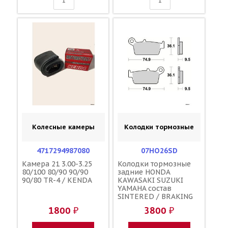
Колесные камеры
Колодки тормозные
4717294987080
07HO26SD
Камера 21 3.00-3.25
Колодки тормозные
80/100 80/90 90/90
задние HONDA
90/80 TR-4 / KENDA
KAWASAKI SUZUKI
YAMAHA состав
SINTERED / BRAKING
701CM 43105-KZ1-405
1800 ₽
3800 ₽
43105-KZ1-415 43082-
1228 43082-1267