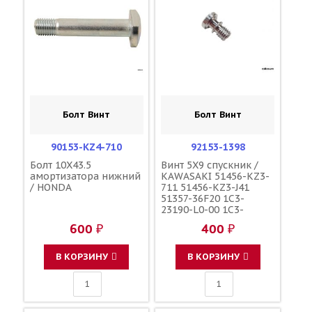
Болт Винт
Болт Винт
90153-KZ4-710
92153-1398
Болт 10X43.5
Винт 5X9 спускник /
амортизатора нижний
KAWASAKI 51456-KZ3-
/ HONDA
711 51456-KZ3-J41
51357-36F20 1C3-
23190-L0-00 1C3-
23190-L1-00
600 ₽
400 ₽
110090000601
110090000501
F45300001
В КОРЗИНУ
В КОРЗИНУ