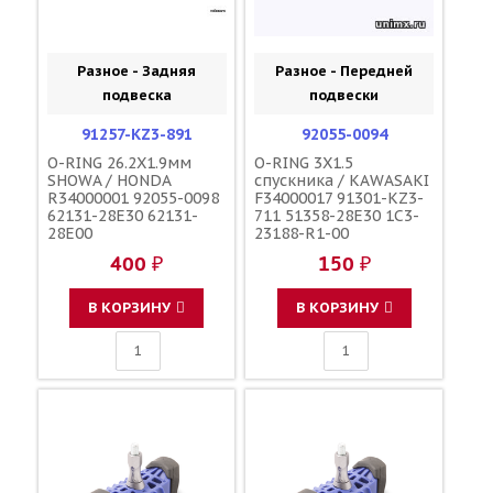
Разное - Задняя
Разное - Передней
подвеска
подвески
91257-KZ3-891
92055-0094
O-RING 26.2X1.9мм
O-RING 3X1.5
SHOWA / HONDA
спускника / KAWASAKI
R34000001 92055-0098
F34000017 91301-KZ3-
62131-28E30 62131-
711 51358-28E30 1C3-
28E00
23188-R1-00
400 ₽
150 ₽
В КОРЗИНУ
В КОРЗИНУ