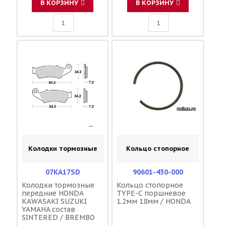
69100-37820 5GR-
В КОРЗИНУ
В КОРЗИНУ
W0046-00-00
Колодки тормозные
Кольцо стопорное
07KA17SD
90601-430-000
Колодки тормозные
Кольцо стопорное
передние HONDA
TYPE-C поршневое
KAWASAKI SUZUKI
1.2мм 18мм / HONDA
YAMAHA состав
SINTERED / BREMBO
45105-MY6-405 45105-