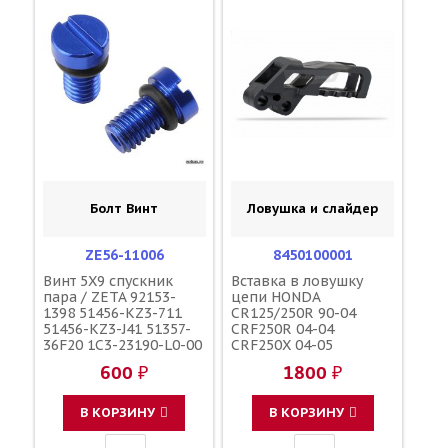
Болт Винт
Ловушка и слайдер
ZE56-11006
8450100001
Винт 5X9 спускник
Вставка в ловушку
пара / ZETA 92153-
цепи HONDA
1398 51456-KZ3-711
CR125/250R 90-04
51456-KZ3-J41 51357-
CRF250R 04-04
36F20 1C3-23190-L0-00
CRF250X 04-05
1C3-23190-L1-00
CRF450R 02-04 чёрная
600 ₽
1800 ₽
110090000601
/ POLISPORT HO03660
110090000501
52146-MEN-000 52146-
F45300001
KZ4-J40 52146-KZ3-J10
В КОРЗИНУ
В КОРЗИНУ