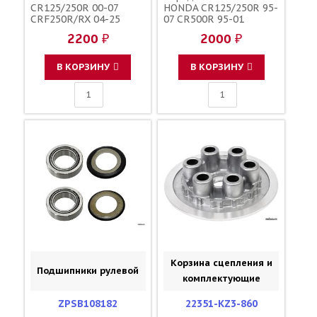
CR125/250R 00-07
HONDA CR125/250R 95-
CRF250R/RX 04-25
07 CR500R 95-01
CRF250X 04-17
CRF250R 04-25
2200 ₽
2000 ₽
CRF450R/RX 02-25
CRF250RX 19-25
CRF450X 05-25 SUZUKI
CRF450R 02-25
RMZ250 07-25 RMZ450
CRF450RX 17-25
В КОРЗИНУ
В КОРЗИНУ
05-25 RMX450 10-19 +
CRF450X 19-25 +
сальники / ZORO
сальники / ZORO
PARTS 25-1250
PARTS 25-1081 91062-
MAC-681 91201-KS6-
004
Корзина сцепления и
Подшипники рулевой
комплектующие
ZPSB108182
22351-KZ3-860