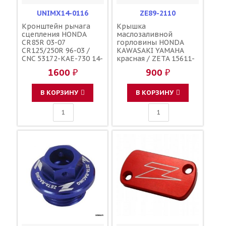
UNIMX14-0116
ZE89-2110
Кронштейн рычага
Крышка
сцепления HONDA
маслозаливной
CR85R 03-07
горловины HONDA
CR125/250R 96-03 /
KAWASAKI YAMAHA
CNC 53172-KAE-730 14-
красная / ZETA 15611-
0120
KA4-710 91303-800-000
1600 ₽
900 ₽
16115-018 3Y1-15363-
00-00 3Y1-15363-10-00
В КОРЗИНУ
В КОРЗИНУ