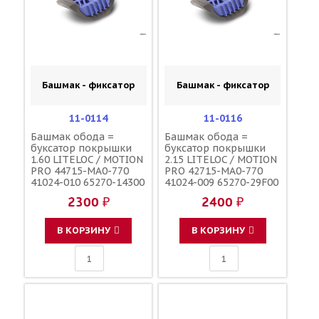
Башмак - фиксатор
Башмак - фиксатор
11-0114
11-0116
Башмак обода =
Башмак обода =
буксатор покрышки
буксатор покрышки
1.60 LITELOC / MOTION
2.15 LITELOC / MOTION
PRO 44715-MA0-770
PRO 42715-MA0-770
41024-010 65270-14300
41024-009 65270-29F00
5SF-25394-00-00
65270-28E00 3JE-
2300 ₽
2400 ₽
25394-00-00
В КОРЗИНУ
В КОРЗИНУ