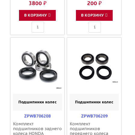
3800 ₽
200 ₽
MY6-415 43082-0049
43082-0132 43082-1247
43082-1266 43082-0220
В КОРЗИНУ
В КОРЗИНУ
59301-36810 59300-
37820 5MV-W0045-01-
00
Подшипники колес
Подшипники колес
ZPWB706208
ZPWB706209
Комплект
Комплект
подшипников заднего
подшипников
колеса HONDA
переднего колеса