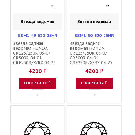
Звезда ведомая
Звезда ведомая
SSM1-49-520-25HR
SSM1-50-520-25HR
Звезда задняя
Звезда задняя
ведомая HONDA
ведомая HONDA
CR125/250R 83-07
CR125/250R 83-07
CR500R 84-01
CR500R 84-01
CRF250R/X/RX 04-25
CRF250R/X/RX 04-25
CRF450R/X/RX 02-25
CRF450R/X/RX 02-25
4200 ₽
4200 ₽
зубов 49 / MRP JTR210
зубов 50 / MRP JTR210
1-3559-49
1-3559-50
В КОРЗИНУ
В КОРЗИНУ