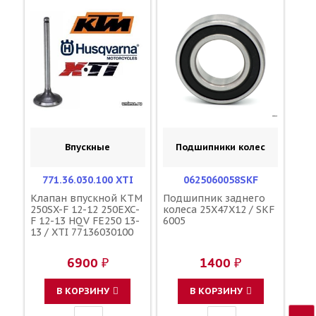
Впускные
Подшипники колес
771.36.030.100 XTI
0625060058SKF
Клапан впускной KTM
Подшипник заднего
250SX-F 12-12 250EXC-
колеса 25X47X12 / SKF
F 12-13 HQV FE250 13-
6005
13 / XTI 77136030100
6900 ₽
1400 ₽
В КОРЗИНУ
В КОРЗИНУ