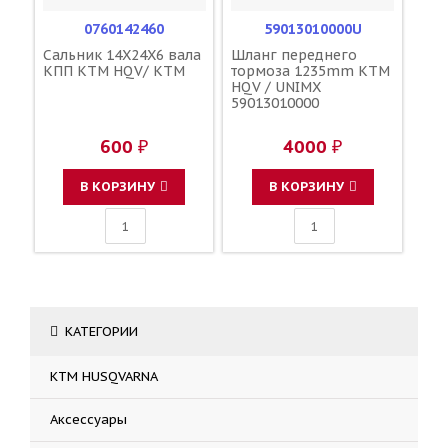
0760142460
59013010000U
Сальник 14X24X6 вала
Шланг переднего
КПП KTM HQV/ KTM
тормоза 1235mm KTM
HQV / UNIMX
59013010000
600 ₽
4000 ₽
В КОРЗИНУ
В КОРЗИНУ
КАТЕГОРИИ
KTM HUSQVARNA
Аксессуары