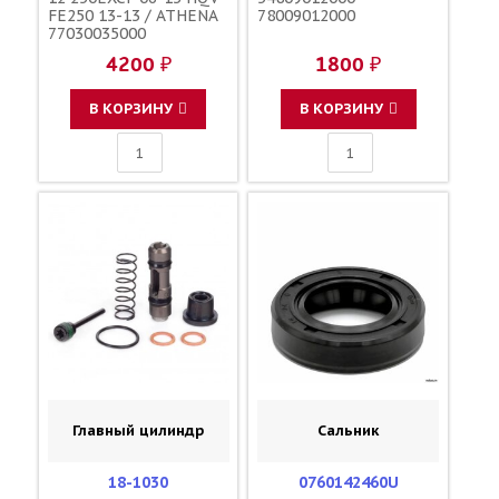
FE250 13-13 / ATHENA
78009012000
77030035000
77030035200
4200 ₽
1800 ₽
77030036000
В КОРЗИНУ
В КОРЗИНУ
Главный цилиндр
Сальник
18-1030
0760142460U