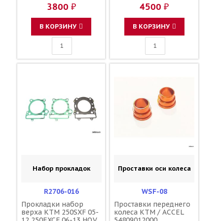
77030035200
3800 ₽
4500 ₽
77030036000
В КОРЗИНУ
В КОРЗИНУ
Набор прокладок
Проставки оси колеса
R2706-016
WSF-08
Прокладки набор
Проставки переднего
верха KTM 250SXF 05-
колеса KTM / ACCEL
12 250EXCF 06-13 HQV
54809012000