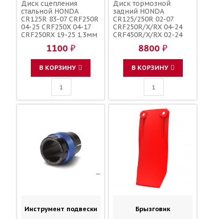
Диск сцепления
Диск тормозной
стальной HONDA
задний HONDA
CR125R 83-07 CRF250R
CR125/250R 02-07
04-25 CRF250X 04-17
CRF250R/X/RX 04-24
CRF250RX 19-25 1.3мм
CRF450R/X/RX 02-24
/ HONDA 22321-KA3-
240мм / BRAKING
1100 ₽
8800 ₽
710 22321-KF0-000
43351-KZ4-J40D 43351-
MEN-A10 43351-KRN-
A90
В КОРЗИНУ
В КОРЗИНУ
Инструмент подвески
Брызговик