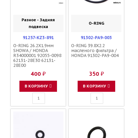
Разное - Задняя
O-RING
подвеска
91257-KZ3-891
91302-PA9-003
O-RING 26.2X1.9мм
O-RING 39.8X2.2
SHOWA / HONDA
масленого фильтра /
R34000001 92055-0098
HONDA 91302-PA9-004
62131-28E30 62131-
28E00
400 ₽
350 ₽
В КОРЗИНУ
В КОРЗИНУ