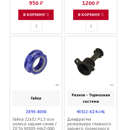
950 ₽
1200 ₽
В КОРЗИНУ
В КОРЗИНУ
Разное - Тормозная
Гайка
система
ZE93-8056
43522-KZ4-J41
Гайка 22x32 P1.5 оси
Диафрагма
колеса задняя синяя /
резервуара главного
ZETA 90305-MAZ-000
заднего тормозного