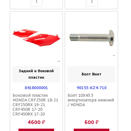
Задний и боковой
Болт Винт
пластик
8418600001
90153-KZ4-710
Боковой пластик
Болт 10X43.5
HONDA CRF250R 18-21
амортизатора нижний
CRF250RX 19-21
/ HONDA
CRF450R 17-20
CRF450RX 17-20
красные / POLISPORT
4600 ₽
600 ₽
83610-MKE-A00ZA
83510-MKE-A00ZA