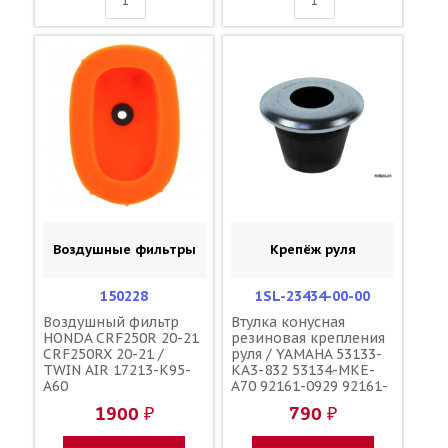
Воздушные фильтры
Крепёж руля
150228
1SL-23434-00-00
Воздушный фильтр
Втулка конусная
HONDA CRF250R 20-21
резиновая крепления
CRF250RX 20-21 /
руля / YAMAHA 53133-
TWIN AIR 17213-K95-
KA3-832 53134-MKE-
A60
A70 92161-0929 92161-
1195 56241-49H40
1900 ₽
790 ₽
92161-0113 56241-
10H10 56241-10H11