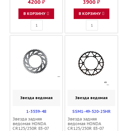
4200 ₽
3900 ₽
зубов 47 / MRP JTR210
зубов 48 / DRC JTR210
1-3559-47
1-3559-48 41202-KZ3-
J40
В КОРЗИНУ
В КОРЗИНУ
Звезда ведомая
Звезда ведомая
1-3559-48
SSM1-49-520-25HR
Звезда задняя
Звезда задняя
ведомая HONDA
ведомая HONDA
CR125/250R 83-07
CR125/250R 83-07