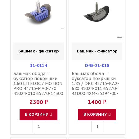
Башмак - фиксатор
Башмак - фиксатор
11-0114
D43-21-018
Башмак обода =
Башмак обода =
буксатор покрышки
буксатор покрышки
1.60 LITELOC / MOTION
1.85 / DRC 42715-KA2-
PRO 44715-MA0-770
680 41024-011 65270-
41024-010 65270-14300
43D00 4XM-25394-00-
5SF-25394-00-00
00
2300 ₽
1400 ₽
В КОРЗИНУ
В КОРЗИНУ