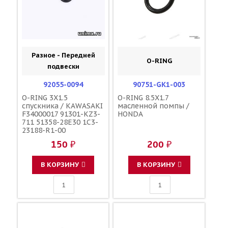
Разное - Передней
O-RING
подвески
92055-0094
90751-GK1-003
O-RING 3X1.5
O-RING 8.5X1.7
спускника / KAWASAKI
масленной помпы /
F34000017 91301-KZ3-
HONDA
711 51358-28E30 1C3-
23188-R1-00
150 ₽
200 ₽
В КОРЗИНУ
В КОРЗИНУ