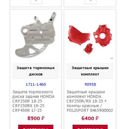
Защита тормозных
Защитные крышки
дисков
комплект
1711-1460
90958
Защита тормозного
Защитные крышки
диска задняя HONDA
комплект HONDA
CRF250R 18-25
CRF250R/RX 18-25 +
CRF250RX 19-25
помпы красные /
CRF450R 17-25
POLISPORT 8465900002
CRF450RX 17-25
8465700002
8900 ₽
6400 ₽
CRF450X 19-25 /
8484400002
MOOSE RACING