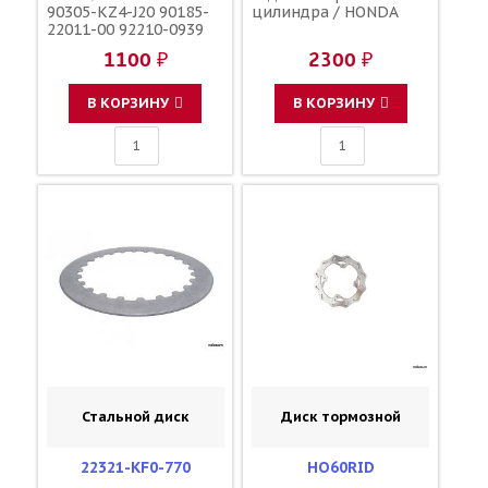
90305-KZ4-J20 90185-
цилиндра / HONDA
22011-00 92210-0939
09159-22007
1100 ₽
2300 ₽
В КОРЗИНУ
В КОРЗИНУ
Стальной диск
Диск тормозной
22321-KF0-770
HO60RID