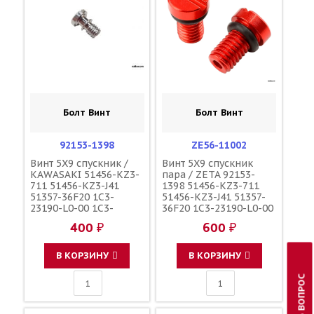
Болт Винт
Болт Винт
92153-1398
ZE56-11002
Винт 5X9 спускник /
Винт 5X9 спускник
KAWASAKI 51456-KZ3-
пара / ZETA 92153-
711 51456-KZ3-J41
1398 51456-KZ3-711
51357-36F20 1C3-
51456-KZ3-J41 51357-
23190-L0-00 1C3-
36F20 1C3-23190-L0-00
23190-L1-00
1C3-23190-L1-00
400 ₽
600 ₽
110090000601
110090000601
110090000501
110090000501
F45300001
F45300001
В КОРЗИНУ
В КОРЗИНУ
ЗАДАТЬ ВОПРОС