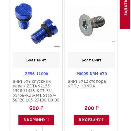
Болт Винт
Болт Винт
ZE56-11006
90003-KRN-670
Винт 5X9 спускник
Винт 6X12 стопора
пара / ZETA 92153-
КПП / HONDA
1398 51456-KZ3-711
51456-KZ3-J41 51357-
36F20 1C3-23190-L0-00
1C3-23190-L1-00
600 ₽
200 ₽
110090000601
110090000501
F45300001
В КОРЗИНУ
В КОРЗИНУ