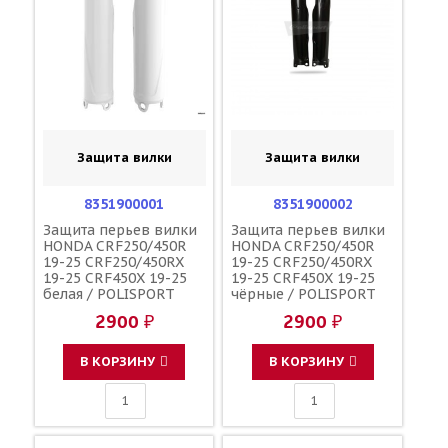
Защита вилки
Защита вилки
8351900001
8351900002
Защита перьев вилки
Защита перьев вилки
HONDA CRF250/450R
HONDA CRF250/450R
19-25 CRF250/450RX
19-25 CRF250/450RX
19-25 CRF450X 19-25
19-25 CRF450X 19-25
белая / POLISPORT
чёрные / POLISPORT
51610-MKE-A70ZA
51610-MKE-A70ZA
2900 ₽
2900 ₽
51620-MKE-A70ZA
51620-MKE-A70ZA
В КОРЗИНУ
В КОРЗИНУ