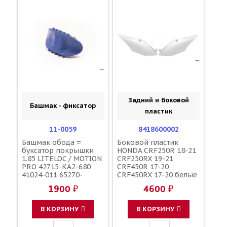
Задний и боковой
Башмак - фиксатор
пластик
11-0059
8418600002
Башмак обода =
Боковой пластик
буксатор покрышки
HONDA CRF250R 18-21
1.85 LITELOC / MOTION
CRF250RX 19-21
PRO 42715-KA2-680
CRF450R 17-20
41024-011 65270-
CRF450RX 17-20 белые
43D00 4XM-25394-00-
/ POLISPORT 83610-
1900 ₽
4600 ₽
00
MKE-A00ZA 83510-
MKE-A00ZA
В КОРЗИНУ
В КОРЗИНУ