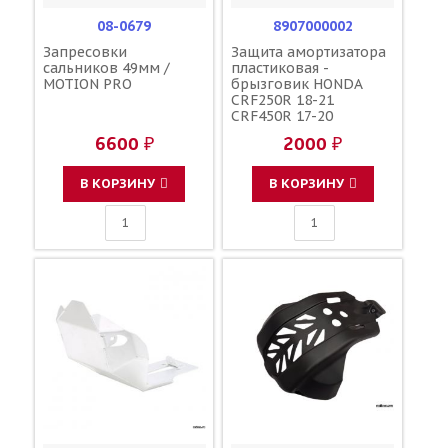
08-0679
8907000002
Запресовки
Защита амортизатора
сальников 49мм /
пластиковая -
MOTION PRO
брызговик HONDA
CRF250R 18-21
CRF450R 17-20
CRF250RX 19-21
6600 ₽
2000 ₽
CRF450RX 17-20
CRF450X 19-20
CRF450X 19-24
В КОРЗИНУ
В КОРЗИНУ
красный / POLISPORT
17218-MKE-A00