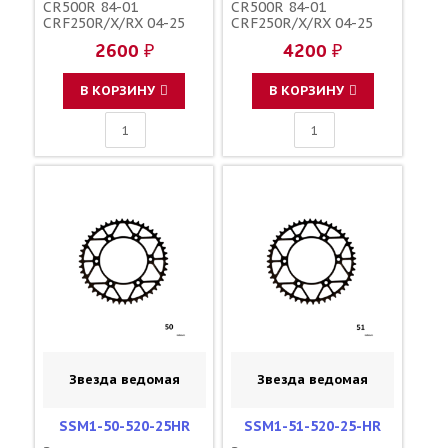
CR500R 84-01
CR500R 84-01
CRF250R/X/RX 04-25
CRF250R/X/RX 04-25
CRF450R/X/RX 02-25
CRF450R/X/RX 02-25
2600 ₽
4200 ₽
зубов 48 / SUNSTAR
зубов 49 / MRP JTR210
JTR210 154U-520-48
1-3559-49
41202-KZ3-J40
В КОРЗИНУ
В КОРЗИНУ
Звезда ведомая
Звезда ведомая
SSM1-50-520-25HR
SSM1-51-520-25-HR